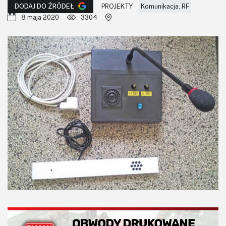
KITy AVT
PROJEKTY
Komunikacja, RF
DODAJ DO ŹRÓDEŁ
8 maja 2020
3304
Kontakt
Newsletter
Magazyny
Archiwum
Do pobrania