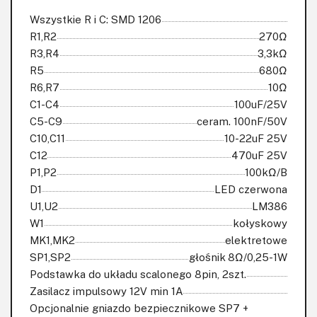
Wszystkie R i C: SMD 1206
R1,R2
270Ω
R3,R4
3,3kΩ
R5
680Ω
R6,R7
10Ω
C1-C4
100uF/25V
C5-C9
ceram. 100nF/50V
C10,C11
10-22uF 25V
C12
470uF 25V
P1,P2
100kΩ/B
D1
LED czerwona
U1,U2
LM386
W1
kołyskowy
MK1,MK2
elektretowe
SP1,SP2
głośnik 8Ω/0,25-1W
Podstawka do układu scalonego 8pin, 2szt.
Zasilacz impulsowy 12V min 1A
Opcjonalnie gniazdo bezpiecznikowe SP7 +