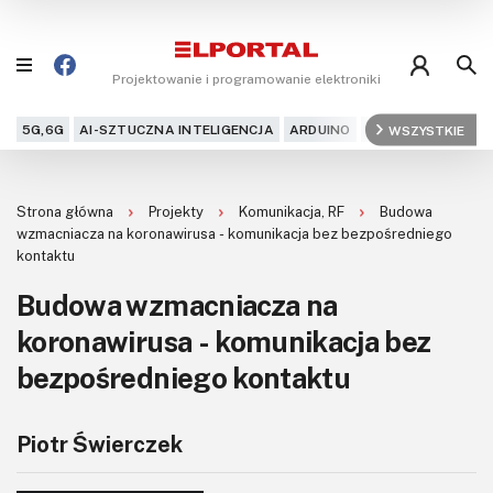
Projektowanie i programowanie elektroniki
5G,6G
AI-SZTUCZNA INTELIGENCJA
ARDUINO
ARM
WSZYSTKIE
AUDIO
AU
Blog
Strona główna
Projekty
Komunikacja, RF
Budowa
Projekty
wzmacniacza na koronawirusa - komunikacja bez bezpośredniego
kontaktu
Kursy
Budowa wzmacniacza na
koronawirusa - komunikacja bez
DIY+
bezpośredniego kontaktu
Czytelnia
Dla Ciebie
Piotr Świerczek