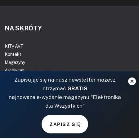
NA SKRÓTY
KITy AVT
Kontakt
Magazyny
Archiwum
Do pobrania
Zapisując się na nasz newsletter możesz
otrzymać
GRATIS
NASZE SERWISY
najnowsze e-wydanie magazynu "Elektronika
dla Wszystkich"
DOM, OGRÓD I WNĘTRZA
BudujemyDom.pl
ZAPISZ SIĘ
Projekty.BudujemyDom.pl
CoZaIle.pl