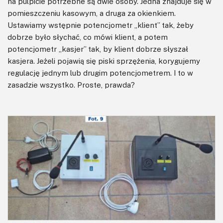
na pulpicie potrzebne są dwie osoby. Jedna znajduje się w
pomieszczeniu kasowym, a druga za okienkiem.
Ustawiamy wstępnie potencjometr „klient” tak, żeby
dobrze było słychać, co mówi klient, a potem
potencjometr „kasjer” tak, by klient dobrze słyszał
kasjera. Jeżeli pojawią się piski sprzężenia, korygujemy
regulację jednym lub drugim potencjometrem. I to w
zasadzie wszystko. Proste, prawda?