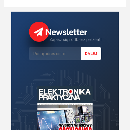
Regulatory mocy, sterowniki
Robotyka
Sterowniki (kontrolery)
Sterowniki silników
Światło
Technika μP, μC, PLD
Termometry i termostaty
Zasilanie/Moc
Zdalne sterowanie
Zegary, timery