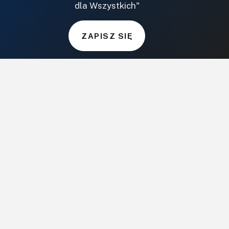
dla Wszystkich"
BudujemyDom.pl
Projekty.BudujemyDom.pl
ZAPISZ SIĘ
CoZaIle.pl
Informator Budownictwa
ZielonyOgródek.pl
CzasNaWnetrze.pl
MUZYKA I DŹWIĘK
Audio.com.pl
MagazynGitarzysta.pl
MagazynPerkusista.pl
EstradaiStudio.pl
ELEKTRONIKA I AUTOMATYKA
ElektronikaB2B.pl
AutomatykaB2B.pl
Elektronika Praktyczna