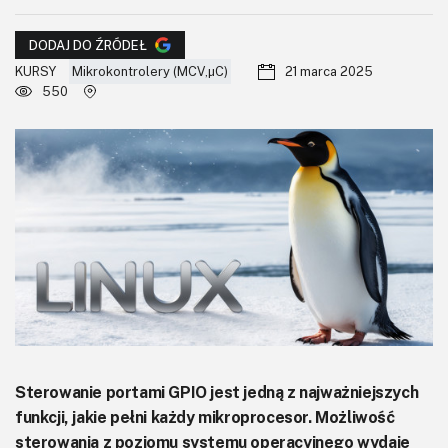
KITy AVT
DODAJ DO ŹRÓDEŁ
Kontakt
KURSY
Mikrokontrolery (MCV,μC)
21 marca 2025
550
Newsletter
Magazyny
Archiwum
Do pobrania
Sterowanie portami GPIO jest jedną z najważniejszych
funkcji, jakie pełni każdy mikroprocesor. Możliwość
sterowania z poziomu systemu operacyjnego wydaje