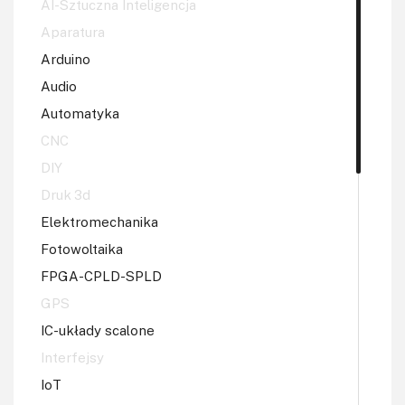
AI-Sztuczna Inteligencja
Aparatura
Arduino
Audio
Automatyka
CNC
DIY
Druk 3d
Elektromechanika
Fotowoltaika
FPGA-CPLD-SPLD
GPS
IC-układy scalone
Interfejsy
IoT