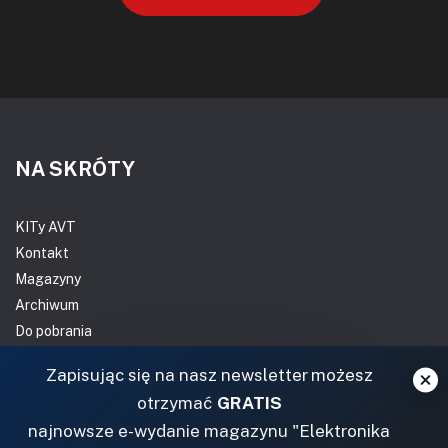
NA SKRÓTY
KITy AVT
Kontakt
Magazyny
Archiwum
Do pobrania
NASZE SERWISY
Zapisując się na nasz newsletter możesz
otrzymać
GRATIS
DOM, OGRÓD I WNĘTRZA
najnowsze e-wydanie magazynu "Elektronika