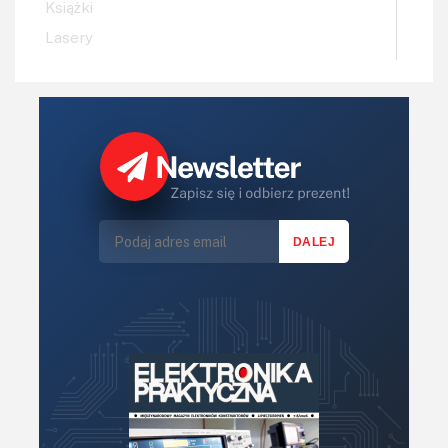
Książki
Lasery
LED/LCD/OLED
Mechatronika
Mikrokontrolery (MCV,μC)
Moc
Moduły
Narzędzia
Optoelektronika
PCB/Montaż
Podstawy elektroniki
Podzespoły bierne
Półprzewodniki
Pomiary i testy
Projektowanie