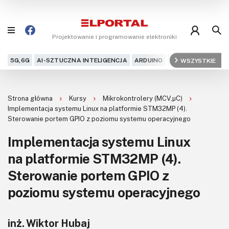
Projektowanie i programowanie elektroniki
5G,6G
AI-SZTUCZNA INTELIGENCJA
ARDUINO
ARM
WSZYSTKIE
AUDIO
AU
Blog
Strona główna
Kursy
Mikrokontrolery (MCV,μC)
Projekty
Implementacja systemu Linux na platformie STM32MP (4).
Sterowanie portem GPIO z poziomu systemu operacyjnego
Kursy
Implementacja systemu Linux
na platformie STM32MP (4).
DIY+
Sterowanie portem GPIO z
Czytelnia
poziomu systemu operacyjnego
Dla Ciebie
inż. Wiktor Hubaj