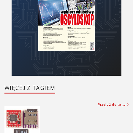
Raspberry Pi
Retro
Komunikacja, RF
Robotyka
SBC-SIP-SoC-CoM
Sensory
Silniki i serwo
Software
Sterowanie
Transformatory
WIĘCEJ Z TAGIEM
Tranzystory
Wyświetlacze
Przejdź do tagu
Wzmacniacze
Zasilanie