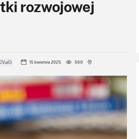
ytki rozwojowej
CV,μC)
15 kwietnia 2025
569