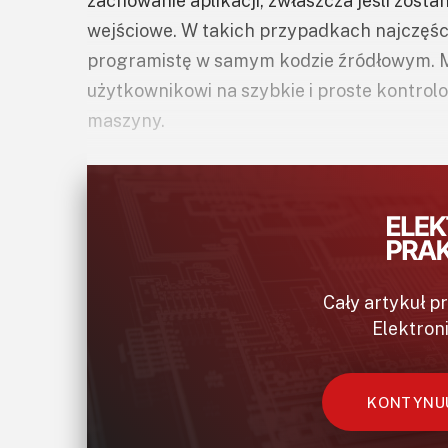
zachowanie aplikacji, zwłaszcza jeśli zost
wejściowe. W takich przypadkach najczęści
programistę w samym kodzie źródłowym. M
użytkownikowi na szybkie i proste kontrol
maszyny.
Cały artykuł p
Elektron
KONTYNUU