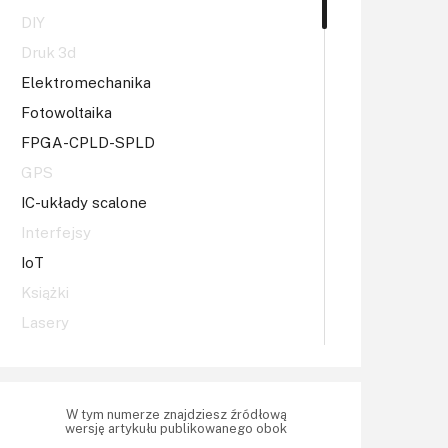
DIY
Druk 3d
Elektromechanika
Fotowoltaika
FPGA-CPLD-SPLD
GPS
IC-układy scalone
Interfejsy
IoT
Książki
Lasery
LED/LCD/OLED
Mechatronika
Mikrokontrolery (MCV,μC)
W tym numerze znajdziesz źródłową
wersję artykułu publikowanego obok
Moc