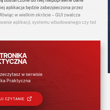
aną dostarczone do niej niepoprawne dane
ej aplikacja będzie zabezpieczona przez
ówiąc w wielkim skrócie – GUI zwalcza
owanie aplikacji, systemu wbudowanego czy też
rzeczytasz w serwisie
ika Praktyczna
J CZYTANIE