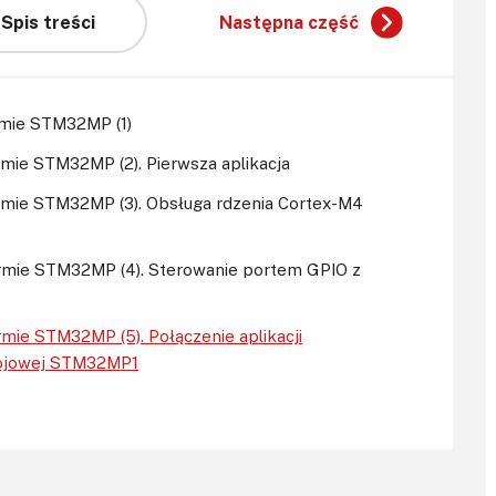
Spis treści
Następna część
rmie STM32MP (1)
rmie STM32MP (2). Pierwsza aplikacja
ormie STM32MP (3). Obsługa rdzenia Cortex-M4
ormie STM32MP (4). Sterowanie portem GPIO z
mie STM32MP (5). Połączenie aplikacji
zwojowej STM32MP1