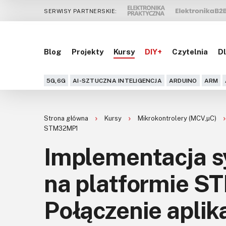
SERWISY PARTNERSKIE:
Blog
Projekty
Kursy
DIY+
Czytelnia
Dl
5G,6G
AI-SZTUCZNA INTELIGENCJA
ARDUINO
ARM
Strona główna
Kursy
Mikrokontrolery (MCV,μC)
STM32MP1
Implementacja s
na platformie S
Połączenie aplik