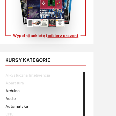
KITy AVT
Kontakt
Newsletter
Wypełnij ankietę i
odbierz prezent
Magazyny
Archiwum
KURSY KATEGORIE
Do pobrania
AI-Sztuczna Inteligencja
Aparatura
Arduino
Audio
Automatyka
CNC