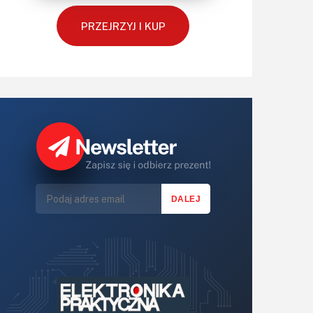
Silniki i serwo
PRZEJRZYJ I KUP
Software
Sterowanie
Transformatory
Tranzystory
Wyświetlacze
Wzmacniacze
Zasilanie