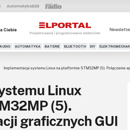
a Ciebie
Newslette
Projektowanie i programowanie elektroniki
AUDIO
AUTOMATYKA
BATERIE
BLUETOOTH
DIY
ELEKTROMECHAN
Implementacja systemu Linux na platformie STM32MP (5). Połączenie apli
ystemu Linux
TM32MP (5).
acji graficznych GUI