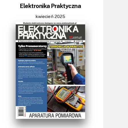
Elektronika Praktyczna
Moduły
Narzędzia
kwiecień 2025
Optoelektronika
PCB/Montaż
Podstawy elektroniki
Podzespoły bierne
Półprzewodniki
Pomiary i testy
Projektowanie
Raspberry Pi
Retro
Komunikacja, RF
Robotyka
SBC-SIP-SoC-CoM
Sensory