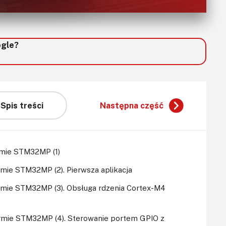
ogle?
Spis treści
Następna część
rmie STM32MP (1)
rmie STM32MP (2). Pierwsza aplikacja
ormie STM32MP (3). Obsługa rdzenia Cortex-M4
ormie STM32MP (4). Sterowanie portem GPIO z