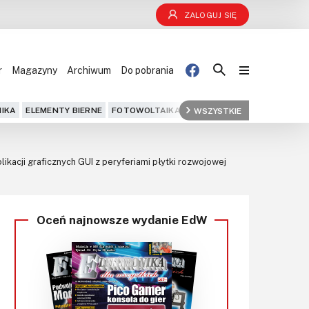
ZALOGUJ SIĘ
r
Magazyny
Archiwum
Do pobrania
Blog
IKA
ELEMENTY BIERNE
FOTOWOLTAIKA
FPGA
WSZYSTKIE
GPS
IOT
KOMPU
Projekty
kacji graficznych GUI z peryferiami płytki rozwojowej
Kursy
DIY+
Oceń najnowsze wydanie EdW
Czytelnia
Dla Ciebie