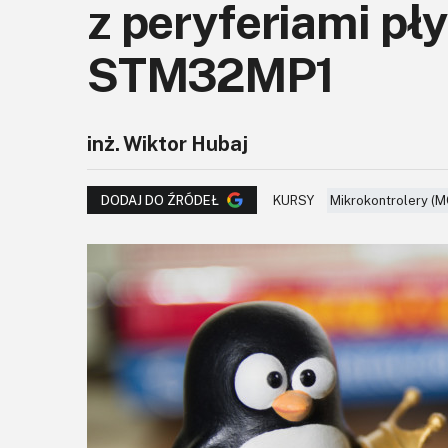
z peryferiami pł
STM32MP1
inż. Wiktor Hubaj
KURSY
Mikrokontrolery (M
DODAJ DO ŹRÓDEŁ