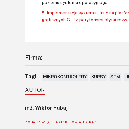
poziomu systemu operacyjnego
5. Implementacja systemu Linux na platfor
graficznych GUI z peryferiami płytki ro
Firma:
Tagi:
MIKROKONTROLERY
KURSY
STM
L
AUTOR
inż. Wiktor Hubaj
ZOBACZ WIĘCEJ ARTYKUŁÓW AUTORA