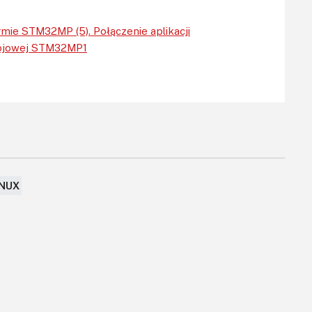
mie STM32MP (5). Połączenie aplikacji
zwojowej STM32MP1
INUX