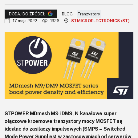
KITy AVT
BLOG
Tranzystory
DODAJ DO ŹRÓDEŁ
Kontakt
17 maja 2022
1326
STMICROELECTRONICS (ST)
Newsletter
Magazyny
Archiwum
Do pobrania
STPOWER MDmesh M9 i DM9, N-kanałowe super-
złączowe krzemowe tranzystory mocy MOSFET są
idealne do zasilaczy impulsowych (SMPS – Switched
Mode Power Supplies) w zastosowaniach od serwerów