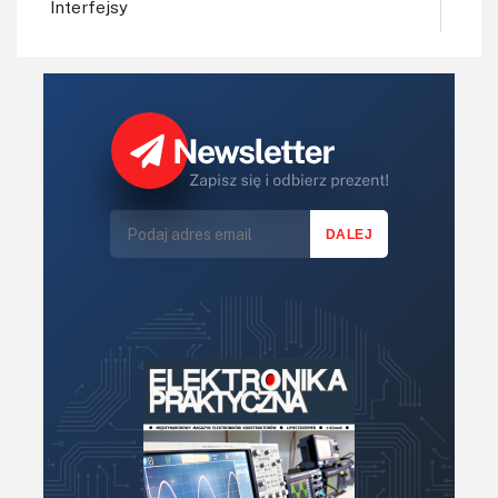
Interfejsy
IoT
Koła Naukowe
Komputery
Książki
Lasery
LED/LCD/OLED
Mechatronika
Mikrokontrolery (MCU,μC)
Moc
Moduły
Narzędzia
Optoelektronika
PCB/Montaż
Podstawy elektroniki