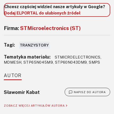
Chcesz częściej widzieć nasze artykuły w Google?
Dodaj ELPORTAL do ulubionych źródeł
Firma:
STMicroelectronics (ST)
Tagi:
TRANZYSTORY
Tematyka materiału:
STMICROELECTRONICS,
MDMESH, STP65N045M9, STP60N043DM9, SMPS
AUTOR
Sławomir Kabat
NAPISZ DO AUTORA
ZOBACZ WIĘCEJ ARTYKUŁÓW AUTORA