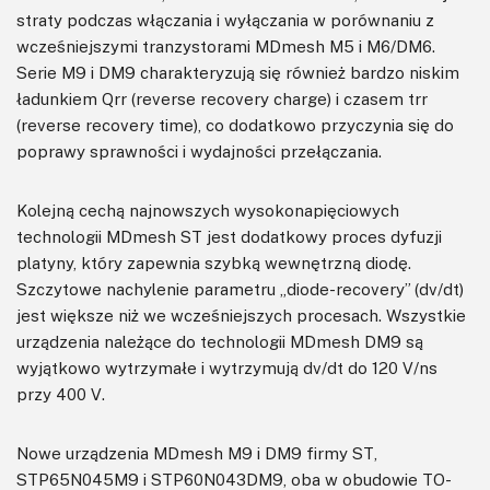
straty podczas włączania i wyłączania w porównaniu z
wcześniejszymi tranzystorami MDmesh M5 i M6/DM6.
Serie M9 i DM9 charakteryzują się również bardzo niskim
ładunkiem Qrr (reverse recovery charge) i czasem trr
(reverse recovery time), co dodatkowo przyczynia się do
poprawy sprawności i wydajności przełączania.
Kolejną cechą najnowszych wysokonapięciowych
technologii MDmesh ST jest dodatkowy proces dyfuzji
platyny, który zapewnia szybką wewnętrzną diodę.
Szczytowe nachylenie parametru „diode-recovery” (dv/dt)
jest większe niż we wcześniejszych procesach. Wszystkie
urządzenia należące do technologii MDmesh DM9 są
wyjątkowo wytrzymałe i wytrzymują dv/dt do 120 V/ns
przy 400 V.
Nowe urządzenia MDmesh M9 i DM9 firmy ST,
STP65N045M9 i STP60N043DM9, oba w obudowie TO-