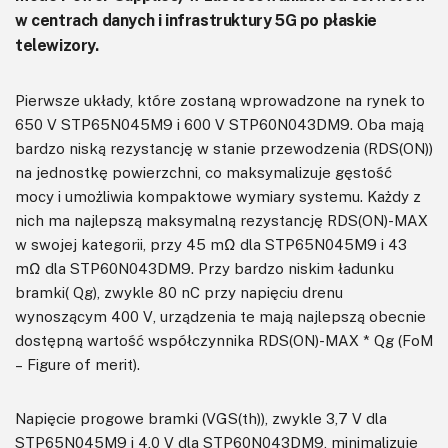
w centrach danych i infrastruktury 5G po płaskie
telewizory.
Pierwsze układy, które zostaną wprowadzone na rynek to
650 V STP65N045M9 i 600 V STP60N043DM9. Oba mają
bardzo niską rezystancję w stanie przewodzenia (RDS(ON))
na jednostkę powierzchni, co maksymalizuje gęstość
mocy i umożliwia kompaktowe wymiary systemu. Każdy z
nich ma najlepszą maksymalną rezystancję RDS(ON)-MAX
w swojej kategorii, przy 45 mΩ dla STP65N045M9 i 43
mΩ dla STP60N043DM9. Przy bardzo niskim ładunku
bramki( Qg), zwykle 80 nC przy napięciu drenu
wynoszącym 400 V, urządzenia te mają najlepszą obecnie
dostępną wartość współczynnika RDS(ON)-MAX * Qg (FoM
– Figure of merit).
Napięcie progowe bramki (VGS(th)), zwykle 3,7 V dla
STP65N045M9 i 4,0 V dla STP60N043DM9, minimalizuje