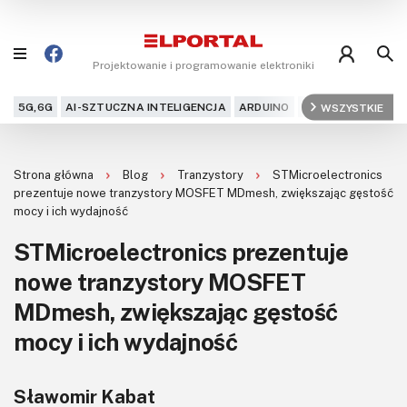
Projektowanie i programowanie elektroniki
5G,6G
AI-SZTUCZNA INTELIGENCJA
ARDUINO
ARM
WSZYSTKIE
AUDIO
AU
Blog
Strona główna
Blog
Tranzystory
STMicroelectronics
Projekty
prezentuje nowe tranzystory MOSFET MDmesh, zwiększając gęstość
mocy i ich wydajność
Kursy
STMicroelectronics prezentuje
nowe tranzystory MOSFET
DIY+
MDmesh, zwiększając gęstość
Czytelnia
mocy i ich wydajność
Dla Ciebie
Sławomir Kabat