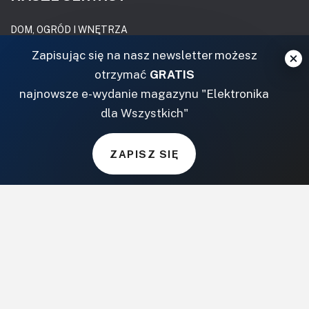
DOM, OGRÓD I WNĘTRZA
Zapisując się na nasz newsletter możesz
BudujemyDom.pl
otrzymać
GRATIS
Projekty.BudujemyDom.pl
najnowsze e-wydanie magazynu "Elektronika
CoZaIle.pl
dla Wszystkich"
Informator Budownictwa
ZielonyOgródek.pl
CzasNaWnetrze.pl
ZAPISZ SIĘ
MUZYKA I DŹWIĘK
Audio.com.pl
MagazynGitarzysta.pl
MagazynPerkusista.pl
EstradaiStudio.pl
ELEKTRONIKA I AUTOMATYKA