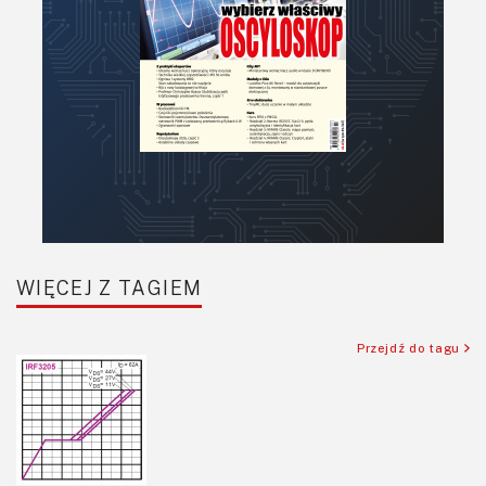
Podzespoły bierne
Półprzewodniki
Pomiary i testy
Projektowanie
Raspberry Pi
Retro
Komunikacja, RF
Robotyka
SBC/SIP/SoC/COM
WIĘCEJ Z TAGIEM
Sensory
Silniki i serwo
Przejdź do tagu
Software
Sterowanie
Transformatory
Tranzystory