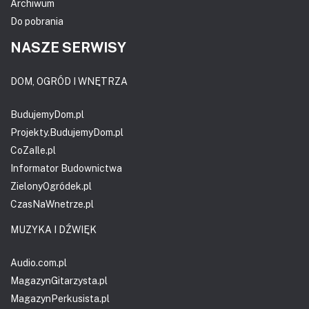
Archiwum
Do pobrania
NASZE SERWISY
DOM, OGRÓD I WNĘTRZA
BudujemyDom.pl
Projekty.BudujemyDom.pl
CoZaIle.pl
Informator Budownictwa
ZielonyOgródek.pl
CzasNaWnetrze.pl
MUZYKA I DŹWIĘK
Audio.com.pl
MagazynGitarzysta.pl
MagazynPerkusista.pl