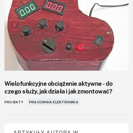
KITy AVT
Kontakt
Newsletter
Magazyny
Archiwum
Do pobrania
Wielofunkcyjne obciążenie aktywne - do
czego służy, jak działa i jak zmontować?
PROJEKTY
PRACOWNIA ELEKTRONIKA
ARTYKUŁY AUTORA W