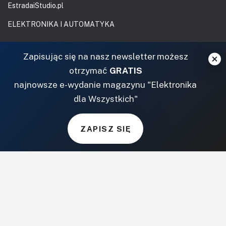
EstradaiStudio.pl
ELEKTRONIKA I AUTOMATYKA
ElektronikaB2B.pl
Zapisując się na nasz newsletter możesz
AutomatykaB2B.pl
otrzymać
GRATIS
Elektronika Praktyczna
najnowsze e-wydanie magazynu "Elektronika
Elportal.pl
dla Wszystkich"
Świat Radio
FOTOGRAFIA, EDUKACJA I HI-TECH
ZAPISZ SIĘ
Fotopolis.pl
ZDROWIE I RODZINA
KtoCieWyleczy.pl