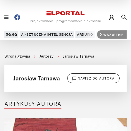
Projektowanie i programowanie elektroniki
5G,6G
AI-SZTUCZNA INTELIGENCJA
ARDUINO
ARM
WSZYSTKIE
AUDIO
AU
Blog
Strona główna
Autorzy
Jarosław Tarnawa
Projekty
Kursy
Jarosław Tarnawa
NAPISZ DO AUTORA
DIY+
Czytelnia
ARTYKUŁY AUTORA
Dla Ciebie