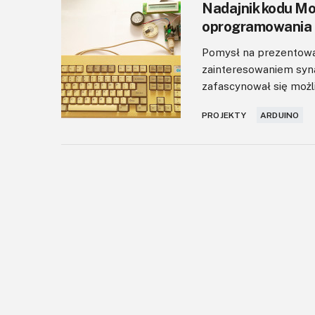
Nadajnik kodu Mor
oprogramowania
Pomysł na prezentowan
zainteresowaniem syna
zafascynował się możli
PROJEKTY
ARDUINO