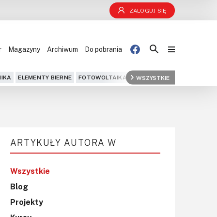
ZALOGUJ SIĘ
r
Magazyny
Archiwum
Do pobrania
Blog
IKA
ELEMENTY BIERNE
FOTOWOLTAIKA
FPGA
WSZYSTKIE
GPS
IOT
KOMPU
Projekty
Kursy
ARTYKUŁY AUTORA W
DIY+
Czytelnia
Wszystkie
Blog
Dla Ciebie
Projekty