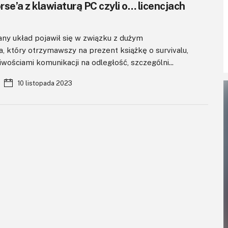
se’a z klawiaturą PC czyli o… licencjach
y układ pojawił się w związku z dużym
, który otrzymawszy na prezent książkę o survivalu,
wościami komunikacji na odleg­łość, szczególni...
10 listopada 2023