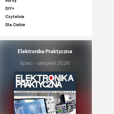
KITy AVT
Kursy
DIY+
Kontakt
Czytelnia
Newsletter
Dla Ciebie
Magazyny
Archiwum
Elektronika Praktyczna
Do pobrania
lipiec - sierpień 2026