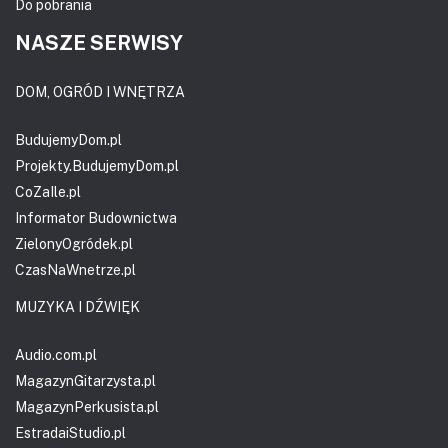
Do pobrania
NASZE SERWISY
DOM, OGRÓD I WNĘTRZA
BudujemyDom.pl
Projekty.BudujemyDom.pl
CoZaIle.pl
Informator Budownictwa
ZielonyOgródek.pl
CzasNaWnetrze.pl
MUZYKA I DŹWIĘK
Audio.com.pl
MagazynGitarzysta.pl
MagazynPerkusista.pl
EstradaiStudio.pl