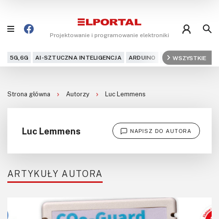
Projektowanie i programowanie elektroniki
5G,6G
AI-SZTUCZNA INTELIGENCJA
ARDUINO
ARM
WSZYSTKIE
AUDIO
AU
Blog
Strona główna
Autorzy
Luc Lemmens
Projekty
Kursy
Luc Lemmens
NAPISZ DO AUTORA
DIY+
Czytelnia
ARTYKUŁY AUTORA
Dla Ciebie