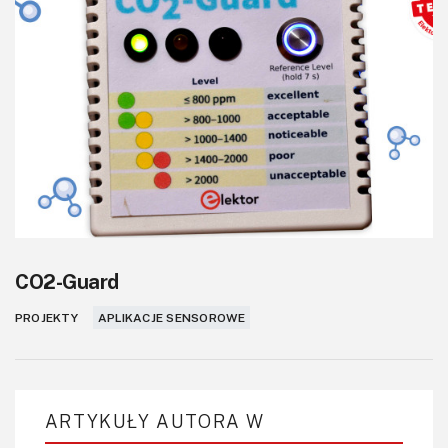
KITy AVT
Kontakt
Newsletter
Magazyny
Archiwum
Do pobrania
CO2-Guard
PROJEKTY
APLIKACJE SENSOROWE
ARTYKUŁY AUTORA W