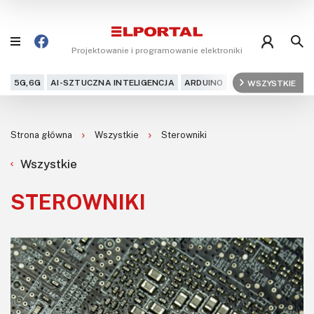
Projektowanie i programowanie elektroniki
5G,6G
AI-SZTUCZNA INTELIGENCJA
ARDUINO
ARM
WSZYSTKIE
AUDIO
AU
Blog
Strona główna
Wszystkie
Sterowniki
Projekty
Wszystkie
Kursy
STEROWNIKI
DIY+
Czytelnia
Dla Ciebie