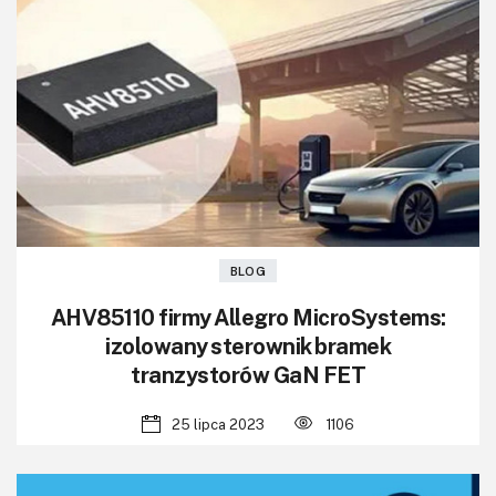
BLOG
AHV85110 firmy Allegro MicroSystems:
izolowany sterownik bramek
tranzystorów GaN FET
25 lipca 2023
1106