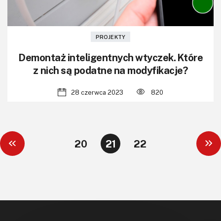
PROJEKTY
Demontaż inteligentnych wtyczek. Które
z nich są podatne na modyfikacje?
28 czerwca 2023
820
20
21
22