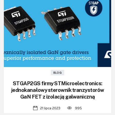
BLOG
STGAP2GS firmy STMicroelectronics:
jednokanałowy sterownik tranzystorów
GaN FET z izolacją galwaniczną
21 lipca 2023
995