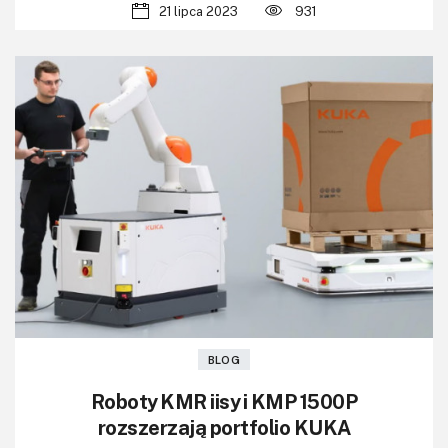
21 lipca 2023
931
BLOG
Roboty KMR iisy i KMP 1500P
rozszerzają portfolio KUKA