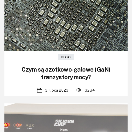
KITy AVT
Kontakt
Newsletter
Magazyny
Archiwum
BLOG
Czym są azotkowo-galowe (GaN)
Do pobrania
tranzystory mocy?
31 lipca 2023
3284