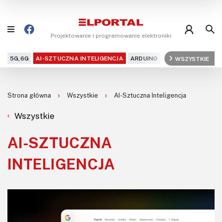
Projektowanie i programowanie elektroniki
5G,6G
AI-SZTUCZNA INTELIGENCJA
ARDUINO
ARM
WSZYSTKIE
AUDIO
AU
Blog
Strona główna
Wszystkie
AI-Sztuczna Inteligencja
Projekty
Wszystkie
Kursy
AI-SZTUCZNA
DIY+
INTELIGENCJA
Czytelnia
Dla Ciebie