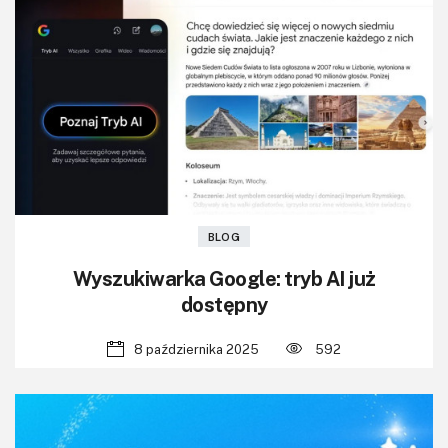
KITy AVT
Kontakt
Newsletter
Magazyny
Archiwum
BLOG
Do pobrania
Wyszukiwarka Google: tryb AI już
dostępny
8 października 2025
592