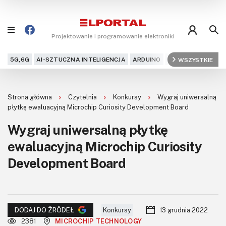
Projektowanie i programowanie elektroniki
5G,6G
AI-SZTUCZNA INTELIGENCJA
ARDUINO
ARM
WSZYSTKIE
AUDIO
AU
Blog
Strona główna
Czytelnia
Konkursy
Wygraj uniwersalną
Projekty
płytkę ewaluacyjną Microchip Curiosity Development Board
Wygraj uniwersalną płytkę
Kursy
ewaluacyjną Microchip Curiosity
DIY+
Development Board
Czytelnia
Dla Ciebie
Konkursy
13 grudnia 2022
DODAJ DO ŹRÓDEŁ
2381
MICROCHIP TECHNOLOGY