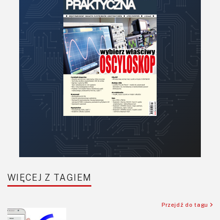
PCB/Montaż
Podstawy elektroniki
Podzespoły bierne
Półprzewodniki
Pomiary i testy
Porady
Projektowanie
Raspberry Pi
Retro
Komunikacja, RF
Robotyka
SBC-SIP-SoC-CoM
WIĘCEJ Z TAGIEM
Sensory
Silniki i serwo
Przejdź do tagu
Software