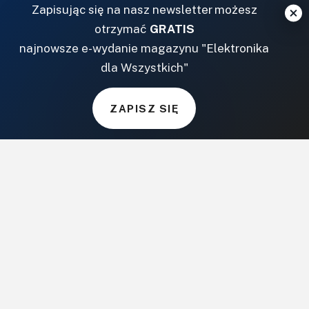
Zapisując się na nasz newsletter możesz
DOM, OGRÓD I WNĘTRZA
otrzymać
GRATIS
najnowsze e-wydanie magazynu "Elektronika
BudujemyDom.pl
dla Wszystkich"
Projekty.BudujemyDom.pl
CoZaIle.pl
ZAPISZ SIĘ
Informator Budownictwa
ZielonyOgródek.pl
CzasNaWnetrze.pl
MUZYKA I DŹWIĘK
Audio.com.pl
MagazynGitarzysta.pl
MagazynPerkusista.pl
EstradaiStudio.pl
ELEKTRONIKA I AUTOMATYKA