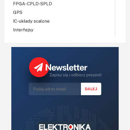
FPGA-CPLD-SPLD
GPS
IC-układy scalone
Interfejsy
IoT
Konkursy
Książki
Lasery
LED/LCD/OLED
Mechatronika
Mikrokontrolery (MCV,μC)
Moc
Moduły
Narzędzia
Optoelektronika