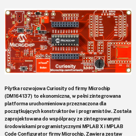
KITy AVT
Kontakt
Newsletter
Magazyny
Archiwum
Do pobrania
Płytka rozwojowa Curiosity od firmy Microchip
(DM164137) to ekonomiczna, w pełni zintegrowana
platforma uruchomieniowa przeznaczona dla
początkujących konstruktorów i programistów. Została
zaprojektowana do współpracy ze zintegrowanymi
środowiskami programistycznymi MPLAB X i MPLAB
Code Configurator firmy Microchip. Zawiera zestaw