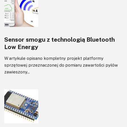
Sterowanie
Transformatory
Tranzystory
Wyświetlacze
Sensor smogu z technologią Bluetooth
Wywiady
Low Energy
Wzmacniacze
Zasilanie
W artykule opisano kompletny projekt platformy
Felietony
sprzętowej przeznaczonej do pomiaru zawartości pyłów
zawieszony...