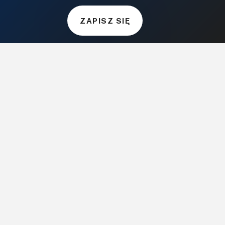
DOM, OGRÓD I WNĘTRZA
ZAPISZ SIĘ
BudujemyDom.pl
Projekty.BudujemyDom.pl
CoZaIle.pl
Informator Budownictwa
ZielonyOgródek.pl
CzasNaWnetrze.pl
MUZYKA I DŹWIĘK
Audio.com.pl
MagazynGitarzysta.pl
MagazynPerkusista.pl
EstradaiStudio.pl
ELEKTRONIKA I AUTOMATYKA
ElektronikaB2B.pl