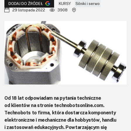
KITy AVT
KURSY
Silniki i serwo
DODAJ DO ŹRÓDEŁ
29 listopada 2022
3908
Kontakt
Newsletter
Magazyny
Archiwum
Do pobrania
Od 18 lat odpowiadam na pytania techniczne
od klientów na stronie technobotsonline.com.
Technobots to firma, która dostarcza komponenty
elektroniczne i mechaniczne dla hobbystów, handlu
i zastosowań edukacyjnych. Powtarzającym się