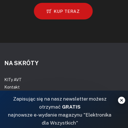
KUP TERAZ
NA SKRÓTY
KITy AVT
Kontakt
Magazyny
Zapisując się na nasz newsletter możesz
Archiwum
otrzymać
GRATIS
Do pobrania
najnowsze e-wydanie magazynu "Elektronika
NASZE SERWISY
dla Wszystkich"