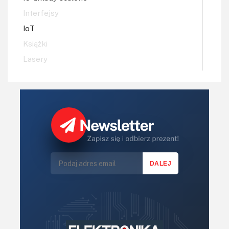
Interfejsy
IoT
Książki
Lasery
LED/LCD/OLED
Mechatronika
Mikrokontrolery (MCV,μC)
Moc
Moduły
Narzędzia
Optoelektronika
PCB/Montaż
Podstawy elektroniki
Podzespoły bierne
Półprzewodniki