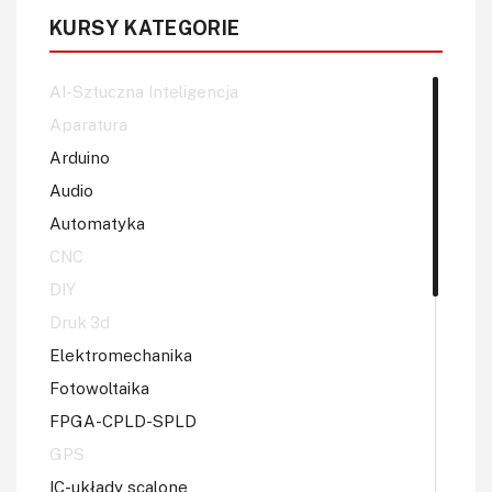
KURSY KATEGORIE
AI-Sztuczna Inteligencja
Aparatura
Arduino
Audio
Automatyka
CNC
DIY
Druk 3d
Elektromechanika
Fotowoltaika
FPGA-CPLD-SPLD
GPS
IC-układy scalone