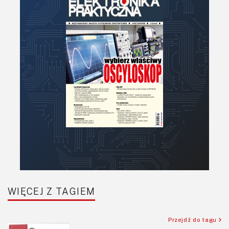
Pomiary i testy
Projektowanie
Raspberry Pi
Retro
Komunikacja, RF
Robotyka
SBC-SIP-SoC-CoM
Sensory
Silniki i serwo
Software
Sterowanie
Transformatory
WIĘCEJ Z TAGIEM
Tranzystory
Wyświetlacze
Przejdź do tagu
Wzmacniacze