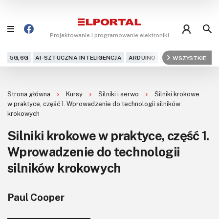
Projektowanie i programowanie elektroniki
5G,6G
AI-SZTUCZNA INTELIGENCJA
ARDUINO
ARM
WSZYSTKIE
AUDIO
AU
Blog
Strona główna
Kursy
Silniki i serwo
Silniki krokowe
Projekty
w praktyce, część 1. Wprowadzenie do technologii silników
krokowych
Kursy
Silniki krokowe w praktyce, część 1.
Wprowadzenie do technologii
DIY+
silników krokowych
Czytelnia
Dla Ciebie
Paul Cooper