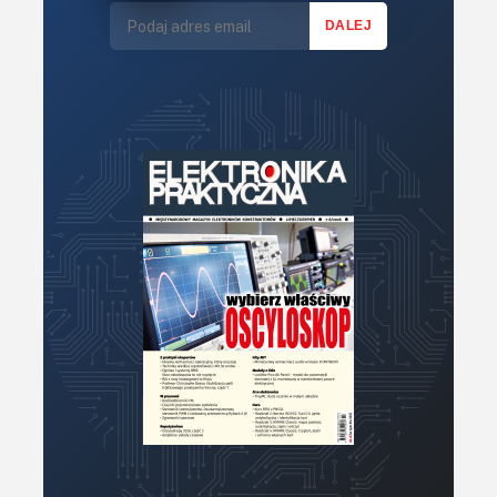
Mikrokontrolery (MCV,μC)
Moc
Moduły
Narzędzia
Optoelektronika
PCB/Montaż
Podstawy elektroniki
Podzespoły bierne
Półprzewodniki
Pomiary i testy
Porady
Projektowanie
Raspberry Pi
Retro