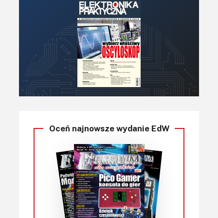
Oceń najnowsze wydanie EdW