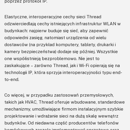
poprzez protokół IP.
Elastyczne, interoperacyjne cechy sieci Thread
odzwierciedlają cechy istniejących infrastruktur WLAN w
budynkach: najpierw buduje się sieć, aby zapewnić
odpowiedni zasięg, natomiast urządzenia od wielu
dostawców (na przykład komputery, tablety, drukarki i
kamery bezpieczeństwa) dodaje się później. Wszystkie
one współistnieją bezproblemowo. Nie jest to
zaskakujące – zarówno Thread, jak i Wi-Fi opierają się na
technologii IP, która sprzyja interoperacyjności typu end-
to-end.
Co więcej, w przypadku zastosowań przemysłowych,
takich jak HVAC, Thread oferuje wbudowane, standardowe
mechanizmy, umożliwiające firmom instalacyjnym szybkie
projektowanie i wdrażanie sieci na dużą skalę wewnątrz
budynków. Od niedawna część producentów telefonów
komórkowych zaczęła implementować sprzętowe oraz