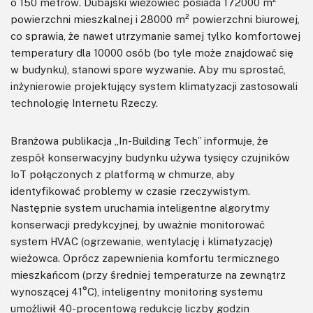
o 150 metrów. Dubajski wieżowiec posiada 172000 m²
powierzchni mieszkalnej i 28000 m² powierzchni biurowej,
co sprawia, że nawet utrzymanie samej tylko komfortowej
temperatury dla 10000 osób (bo tyle może znajdować się
w budynku), stanowi spore wyzwanie. Aby mu sprostać,
inżynierowie projektujący system klimatyzacji zastosowali
technologię Internetu Rzeczy.
Branżowa publikacja „In-Building Tech” informuje, że
zespół konserwacyjny budynku używa tysięcy czujników
IoT połączonych z platformą w chmurze, aby
identyfikować problemy w czasie rzeczywistym.
Następnie system uruchamia inteligentne algorytmy
konserwacji predykcyjnej, by uważnie monitorować
system HVAC (ogrzewanie, wentylację i klimatyzację)
wieżowca. Oprócz zapewnienia komfortu termicznego
mieszkańcom (przy średniej temperaturze na zewnątrz
wynoszącej 41°C), inteligentny monitoring systemu
umożliwił 40-procentową redukcję liczby godzin