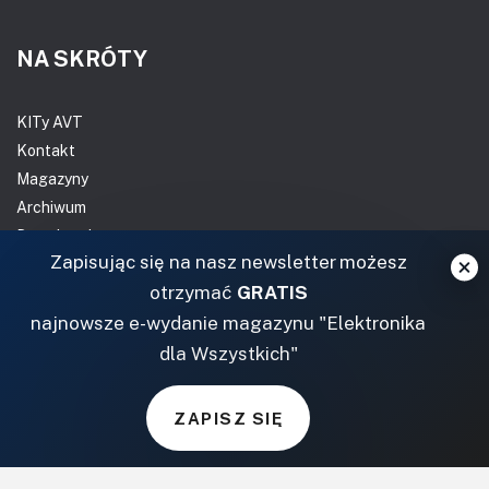
NA SKRÓTY
KITy AVT
Kontakt
Magazyny
Archiwum
Do pobrania
Zapisując się na nasz newsletter możesz
NASZE SERWISY
otrzymać
GRATIS
najnowsze e-wydanie magazynu "Elektronika
DOM, OGRÓD I WNĘTRZA
dla Wszystkich"
BudujemyDom.pl
Projekty.BudujemyDom.pl
ZAPISZ SIĘ
CoZaIle.pl
Informator Budownictwa