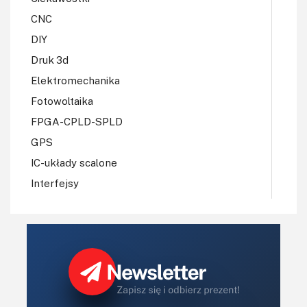
CNC
DIY
Druk 3d
Elektromechanika
Fotowoltaika
FPGA-CPLD-SPLD
GPS
IC-układy scalone
Interfejsy
IoT
Konkursy
Książki
Lasery
LED/LCD/OLED
Mechatronika