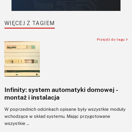
Komunikacja, RF
Robotyka
SBC-SIP-SoC-CoM
WIĘCEJ Z TAGIEM
Sensory
Silniki i serwo
Przejdź do tagu
Software
Sterowanie
Transformatory
Tranzystory
Wyświetlacze
Infinity: system automatyki domowej -
Wywiady
montaż i instalacja
Wzmacniacze
Zasilanie
W poprzednich odcinkach opisane były wszystkie moduły
Felietony
wchodzące w skład systemu. Mając przygotowane
wszystkie ...