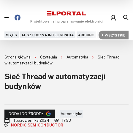
Projektowanie i programowanie elektroniki
5G,6G
AI-SZTUCZNA INTELIGENCJA
ARDUINO
ARM
WSZYSTKIE
AUDIO
AU
Blog
Strona główna
Czytelnia
Automatyka
Sieć Thread
Projekty
w automatyzacji budynków
Sieć Thread w automatyzacji
Kursy
budynków
DIY+
Czytelnia
Automatyka
DODAJ DO ŹRÓDEŁ
Dla Ciebie
11 października 2024
1793
NORDIC SEMICONDUCTOR