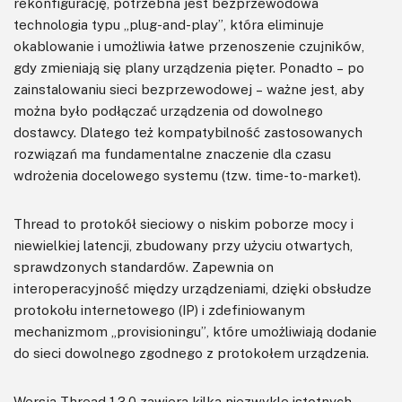
rekonfigurację, potrzebna jest bezprzewodowa
technologia typu „plug-and-play”, która eliminuje
okablowanie i umożliwia łatwe przenoszenie czujników,
gdy zmieniają się plany urządzenia pięter. Ponadto – po
zainstalowaniu sieci bezprzewodowej – ważne jest, aby
można było podłączać urządzenia od dowolnego
dostawcy. Dlatego też kompatybilność zastosowanych
rozwiązań ma fundamentalne znaczenie dla czasu
wdrożenia docelowego systemu (tzw. time-to-market).
Thread to protokół sieciowy o niskim poborze mocy i
niewielkiej latencji, zbudowany przy użyciu otwartych,
sprawdzonych standardów. Zapewnia on
interoperacyjność między urządzeniami, dzięki obsłudze
protokołu internetowego (IP) i zdefiniowanym
mechanizmom „provisioningu”, które umożliwiają dodanie
do sieci dowolnego zgodnego z protokołem urządzenia.
Wersja Thread 1.3.0 zawiera kilka niezwykle istotnych