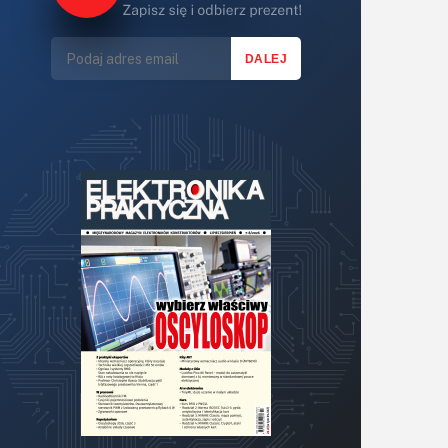
Lasery
LED/LCD/OLED
Mechatronika
Mikrokontrolery (MCU,μC)
Moc
Moduły
Narzędzia
Optoelektronika
PCB/Montaż
Podstawy elektroniki
Podzespoły bierne
Półprzewodniki
Pomiary i testy
Projektowanie
Raspberry Pi