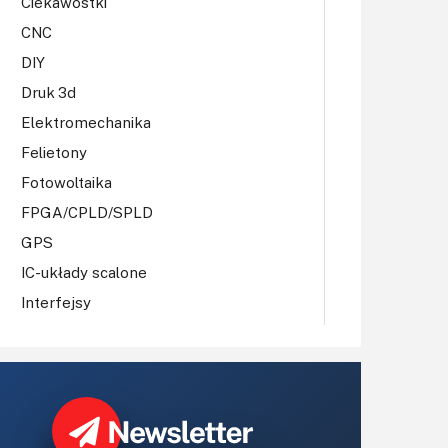
Ciekawostki
CNC
DIY
Druk 3d
Elektromechanika
Felietony
Fotowoltaika
FPGA/CPLD/SPLD
GPS
IC-układy scalone
Interfejsy
IoT
Koła Naukowe
Komputery
Książki