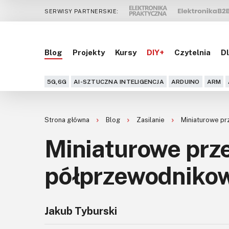
SERWISY PARTNERSKIE:
Blog
Projekty
Kursy
DIY+
Czytelnia
Dl
5G,6G
AI-SZTUCZNA INTELIGENCJA
ARDUINO
ARM
Strona główna
Blog
Zasilanie
Miniaturowe p
Miniaturowe prz
półprzewodniko
Jakub Tyburski