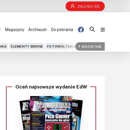
ZALOGUJ SIĘ
r
Magazyny
Archiwum
Do pobrania
Blog
IKA
ELEMENTY BIERNE
FOTOWOLTAIKA
FPGA
WSZYSTKIE
GPS
IOT
KOMPU
Projekty
Kursy
Oceń najnowsze wydanie EdW
DIY+
Czytelnia
Dla Ciebie