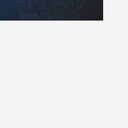
Retro
Komunikacja, RF
Robotyka
SBC/SIP/SoC/COM
Sensory
Silniki i serwo
Software
Sterowanie
Transformatory
Tranzystory
Wyświetlacze
Wzmacniacze
Zasilanie