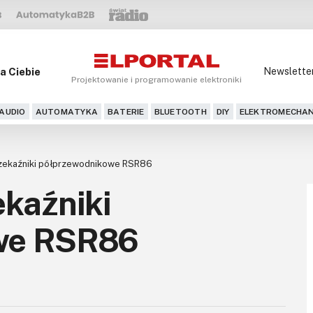
a Ciebie
Newslette
Projektowanie i programowanie elektroniki
AUDIO
AUTOMATYKA
BATERIE
BLUETOOTH
DIY
ELEKTROMECHAN
rzekaźniki półprzewodnikowe RSR86
ekaźniki
we RSR86