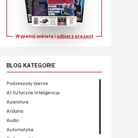
KITy AVT
Kontakt
Newsletter
Wypełnij ankietę i
odbierz prezent
Magazyny
Archiwum
BLOG KATEGORIE
Do pobrania
Podzespoły bierne
AI-Sztuczna Inteligencja
Aparatura
Arduino
Audio
Automatyka