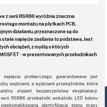
e z serii RSR86 wyróżnia znaczna
prostego montażu na płytkach PCB.
yjnym działaniu, przeznaczone są do
 stałe napięcie zasilania to podstawa. Jest
ych obciążeń, z myślą o których
e MOSFET - w prezentowanych przekaźnikach
napięcia probierczego, gwarantowana jest
ędzy wejściami, a wyjściami przekaźników, która
telny stopień bezpieczeństwa eksploatacji.
serii RSR86 przekaźniki wskaźniki LED koloru
 nieskomplikowaną identyfikację stanu pracy