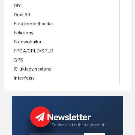
DIY
Druk 3d
Elektromechanika
Felietony
Fotowoltaika
FPGA/CPLD/SPLD
GPS
IC-układy scalone
Interfejsy
IoT
Koła Naukowe
Komputery
Książki
Lasery
LED/LCD/OLED