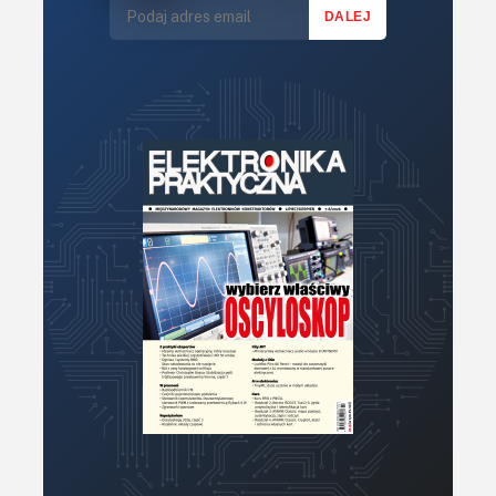
Mechatronika
Mikrokontrolery (MCU,μC)
Moc
Moduły
Narzędzia
Optoelektronika
PCB/Montaż
Podstawy elektroniki
Podzespoły bierne
Półprzewodniki
Pomiary i testy
Projektowanie
Raspberry Pi
Retro
Komunikacja, RF