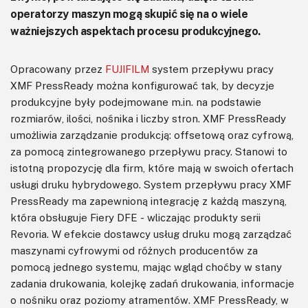
operatorzy maszyn mogą skupić się na o wiele
ważniejszych aspektach procesu produkcyjnego.
Opracowany przez
FUJIFILM
system przepływu pracy
XMF PressReady można konfigurować tak, by decyzje
produkcyjne były podejmowane m.in. na podstawie
rozmiarów, ilości, nośnika i liczby stron. XMF PressReady
umożliwia zarządzanie produkcją: offsetową oraz cyfrową,
za pomocą zintegrowanego przepływu pracy. Stanowi to
istotną propozycję dla firm, które mają w swoich ofertach
usługi druku hybrydowego. System przepływu pracy XMF
PressReady ma zapewnioną integrację z każdą maszyną,
która obsługuje Fiery DFE - wliczając produkty serii
Revoria. W efekcie dostawcy usług druku mogą zarządzać
maszynami cyfrowymi od różnych producentów za
pomocą jednego systemu, mając wgląd choćby w stany
zadania drukowania, kolejkę zadań drukowania, informacje
o nośniku oraz poziomy atramentów. XMF PressReady, w