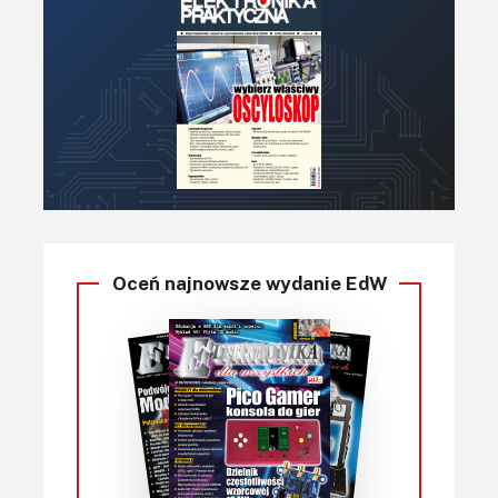
Oceń najnowsze wydanie EdW