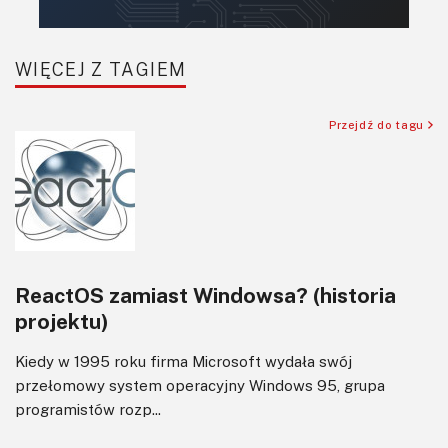
Robotyka
SBC/SIP/SoC/COM
WIĘCEJ Z TAGIEM
Sensory
Silniki i serwo
Przejdź do tagu
Software
Sterowanie
Transformatory
Tranzystory
Wyświetlacze
ReactOS zamiast Windowsa? (historia
Wzmacniacze
projektu)
Zasilanie
Kiedy w 1995 roku firma Microsoft wydała swój
przełomowy system operacyjny Windows 95, grupa
programistów rozp...