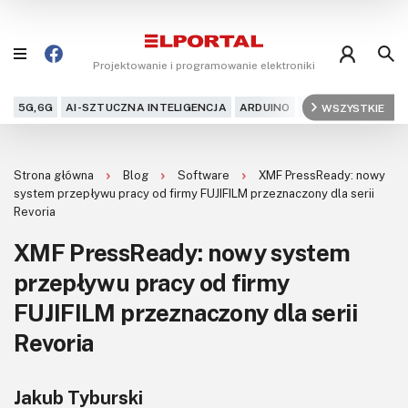
Projektowanie i programowanie elektroniki
5G,6G
AI-SZTUCZNA INTELIGENCJA
ARDUINO
ARM
WSZYSTKIE
AUDIO
AU
Blog
Strona główna
Blog
Software
XMF PressReady: nowy
Projekty
system przepływu pracy od firmy FUJIFILM przeznaczony dla serii
Revoria
Kursy
XMF PressReady: nowy system
przepływu pracy od firmy
DIY+
FUJIFILM przeznaczony dla serii
Czytelnia
Revoria
Dla Ciebie
Jakub Tyburski