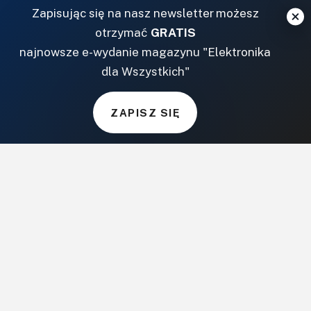
Magazyny
Zapisując się na nasz newsletter możesz
Archiwum
otrzymać
GRATIS
Do pobrania
najnowsze e-wydanie magazynu "Elektronika
NASZE SERWISY
dla Wszystkich"
DOM, OGRÓD I WNĘTRZA
ZAPISZ SIĘ
BudujemyDom.pl
Projekty.BudujemyDom.pl
CoZaIle.pl
Informator Budownictwa
ZielonyOgródek.pl
CzasNaWnetrze.pl
MUZYKA I DŹWIĘK
Audio.com.pl
MagazynGitarzysta.pl