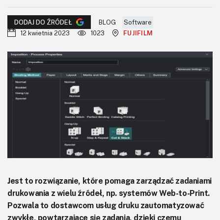
KITy AVT
BLOG
Software
DODAJ DO ŹRÓDEŁ
Kontakt
12 kwietnia 2023
1023
FUJIFILM
Newsletter
Magazyny
Archiwum
Do pobrania
Jest to rozwiązanie, które pomaga zarządzać zadaniami
drukowania z wielu źródeł, np. systemów Web-to-Print.
Pozwala to dostawcom usług druku zautomatyzować
zwykłe, powtarzające się zadania, dzięki czemu