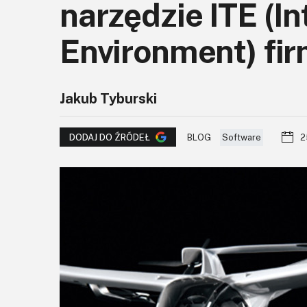
narzędzie ITE (I
Environment) fi
Jakub Tyburski
BLOG
Software
2
DODAJ DO ŹRÓDEŁ