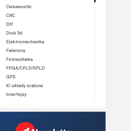
Ciekawostki
CNC
DIY
Druk 3d
Elektromechanika
Felietony
Fotowoltaika
FPGA/CPLD/SPLD
GPS
IC-układy scalone
Interfejsy
IoT
Koła Naukowe
Komputery
Książki