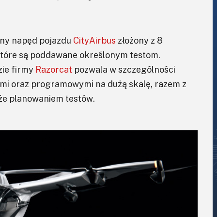
tny napęd pojazdu
CityAirbus
złożony z 8
i, które są poddawane określonym testom.
zie firmy
Razorcat
pozwala w szczególności
mi oraz programowymi na dużą skalę, razem z
że planowaniem testów.