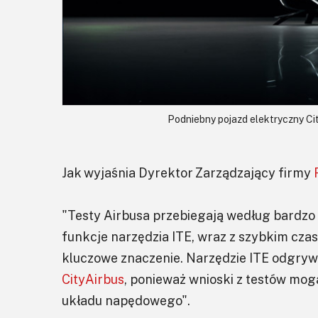
Podniebny pojazd elektryczny Cit
Jak wyjaśnia Dyrektor Zarządzający firmy
"Testy Airbusa przebiegają według bardz
funkcje narzędzia ITE, wraz z szybkim cza
kluczowe znaczenie. Narzędzie ITE odgry
CityAirbus
, ponieważ wnioski z testów mo
układu napędowego".