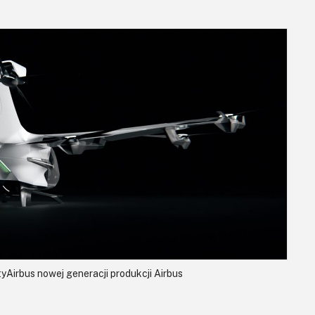
yAirbus nowej generacji produkcji Airbus