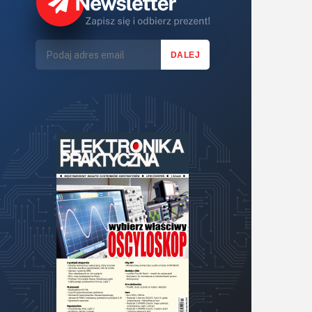
Lasery
LED/LCD/OLED
Mechatronika
Mikrokontrolery (MCU,μC)
Moc
Moduły
Narzędzia
Optoelektronika
PCB/Montaż
Podstawy elektroniki
Podzespoły bierne
Półprzewodniki
Pomiary i testy
Projektowanie
Raspberry Pi