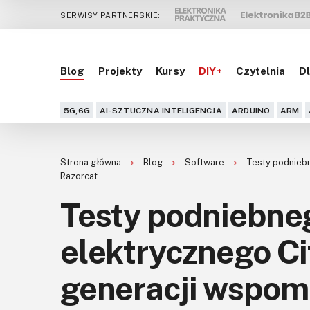
SERWISY PARTNERSKIE:
Blog
Projekty
Kursy
DIY+
Czytelnia
Dl
5G,6G
AI-SZTUCZNA INTELIGENCJA
ARDUINO
ARM
Strona główna
Blog
Software
Testy podniebn
Razorcat
Testy podniebne
elektrycznego Ci
generacji wspom