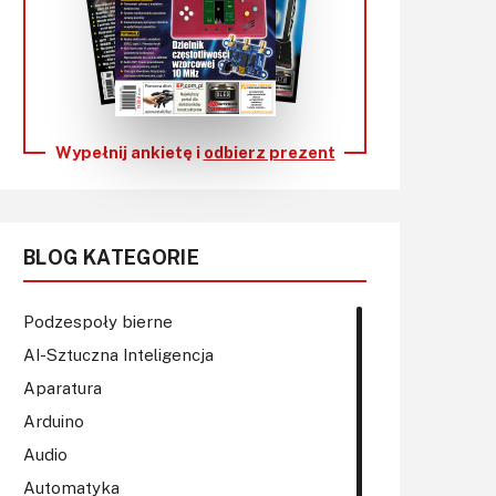
KITy AVT
Kontakt
Newsletter
Wypełnij ankietę i
odbierz prezent
Magazyny
Archiwum
BLOG KATEGORIE
Do pobrania
Podzespoły bierne
AI-Sztuczna Inteligencja
Aparatura
Arduino
Audio
Automatyka