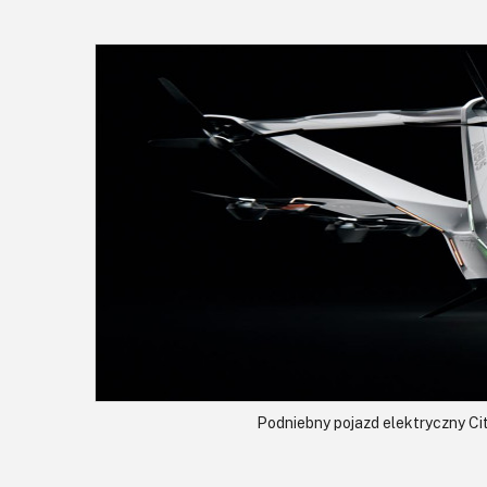
Podniebny pojazd elektryczny Cit