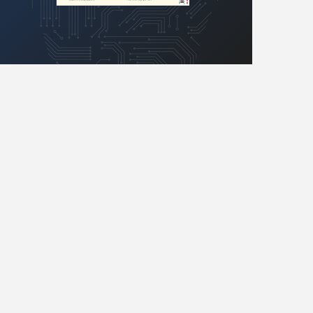
Retro
Komunikacja, RF
Robotyka
SBC/SIP/SoC/COM
Sensory
Silniki i serwo
Software
Sterowanie
Transformatory
Tranzystory
Wyświetlacze
Wzmacniacze
Zasilanie