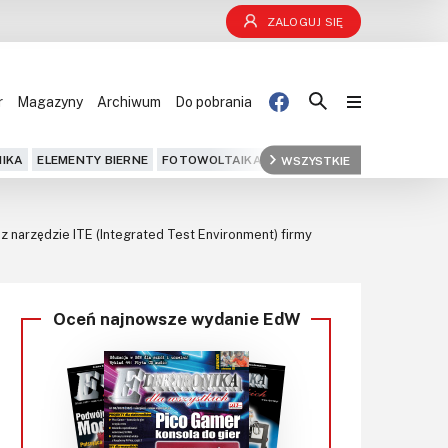
ZALOGUJ SIĘ
r
Magazyny
Archiwum
Do pobrania
Blog
IKA
ELEMENTY BIERNE
FOTOWOLTAIKA
FPGA
WSZYSTKIE
GPS
IOT
KOMPU
Projekty
narzędzie ITE (Integrated Test Environment) firmy
Kursy
DIY+
Oceń najnowsze wydanie EdW
Czytelnia
Dla Ciebie