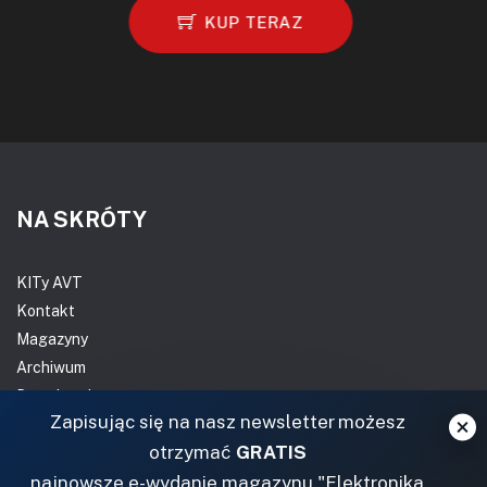
KUP TERAZ
NA SKRÓTY
KITy AVT
Kontakt
Magazyny
Archiwum
Do pobrania
Zapisując się na nasz newsletter możesz
NASZE SERWISY
otrzymać
GRATIS
najnowsze e-wydanie magazynu "Elektronika