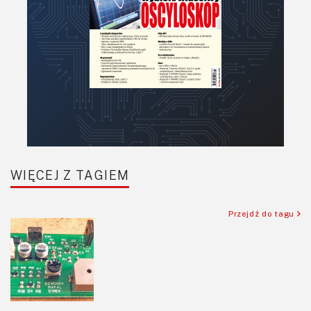
Półprzewodniki
Pomiary i testy
Projektowanie
Raspberry Pi
Retro
Komunikacja, RF
Robotyka
SBC/SIP/SoC/COM
WIĘCEJ Z TAGIEM
Sensory
Silniki i serwo
Przejdź do tagu
Software
Sterowanie
Transformatory
Tranzystory
Wyświetlacze