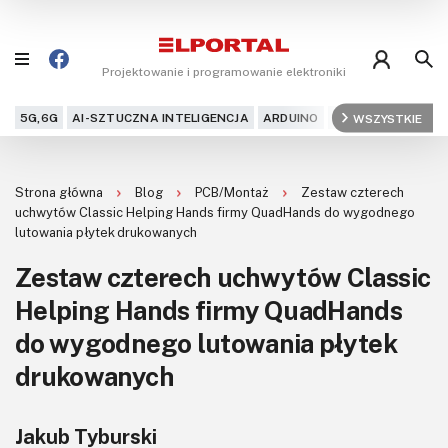
Projektowanie i programowanie elektroniki
5G,6G
AI-SZTUCZNA INTELIGENCJA
ARDUINO
ARM
WSZYSTKIE
AUDIO
AU
Blog
Strona główna
Blog
PCB/Montaż
Zestaw czterech
Projekty
uchwytów Classic Helping Hands firmy QuadHands do wygodnego
lutowania płytek drukowanych
Kursy
Zestaw czterech uchwytów Classic
Helping Hands firmy QuadHands
DIY+
do wygodnego lutowania płytek
Czytelnia
drukowanych
Dla Ciebie
Jakub Tyburski