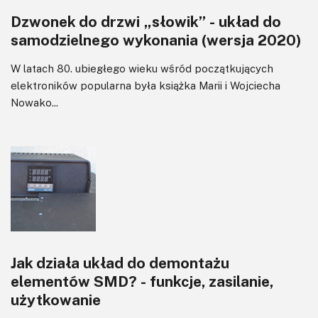
Dzwonek do drzwi „słowik” - układ do
Wzmacniacze
samodzielnego wykonania (wersja 2020)
Zasilanie
W latach 80. ubiegłego wieku wśród początkujących
elektroników popularna była książka Marii i Wojciecha
Nowako...
Jak działa układ do demontażu
elementów SMD? - funkcje, zasilanie,
użytkowanie