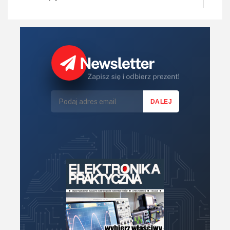
IoT
Koła Naukowe
Komputery
Książki
Lasery
LED/LCD/OLED
Mechatronika
Mikrokontrolery (MCU,μC)
Moc
Moduły
Narzędzia
Optoelektronika
PCB/Montaż
Podstawy elektroniki
Podzespoły bierne