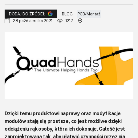
KITy AVT
BLOG
PCB/Montaż
DODAJ DO ŹRÓDEŁ
Kontakt
28 października 2021
1217
Newsletter
Magazyny
Archiwum
Do pobrania
Dzięki temu produktowi naprawy oraz modyfikacje
modułów stają się prostsze, co jest możliwe dzięki
odciążeniu rąk osoby, która ich dokonuje. Całość jest
zaprojektowana tak, aby ułatwić czynności przez nią