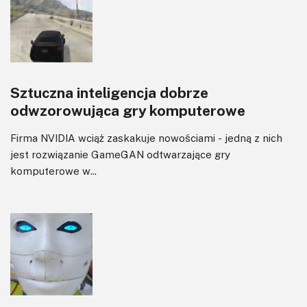
Sterowanie
Transformatory
Tranzystory
Wyświetlacze
Sztuczna inteligencja dobrze
Wzmacniacze
odwzorowująca gry komputerowe
Zasilanie
Firma NVIDIA wciąż zaskakuje nowościami - jedną z nich
jest rozwiązanie GameGAN odtwarzające gry
komputerowe w...