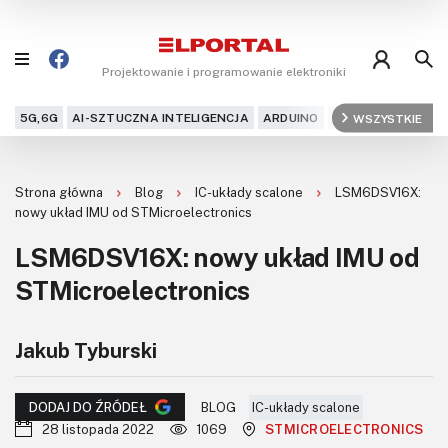
Projektowanie i programowanie elektroniki
5G,6G
AI-SZTUCZNA INTELIGENCJA
ARDUINO
ARM
WSZYSTKIE
AUDIO
AU
Blog
Strona główna
Blog
IC-układy scalone
LSM6DSV16X:
Projekty
nowy układ IMU od STMicroelectronics
LSM6DSV16X: nowy układ IMU od
Kursy
STMicroelectronics
DIY+
Jakub Tyburski
Czytelnia
Dla Ciebie
BLOG
IC-układy scalone
DODAJ DO ŹRÓDEŁ
28 listopada 2022
1069
STMICROELECTRONICS