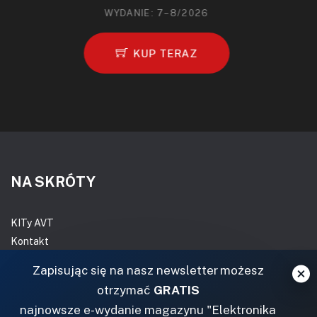
WYDANIE: 7–8/2026
KUP TERAZ
NA SKRÓTY
KITy AVT
Kontakt
Magazyny
Zapisując się na nasz newsletter możesz
Archiwum
otrzymać
GRATIS
Do pobrania
najnowsze e-wydanie magazynu "Elektronika