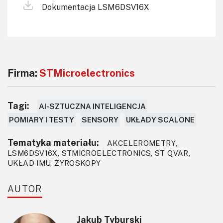
Dokumentacja LSM6DSV16X
Firma:
STMicroelectronics
Tagi:
AI-SZTUCZNA INTELIGENCJA
POMIARY I TESTY
SENSORY
UKŁADY SCALONE
Tematyka materiału:
AKCELEROMETRY,
LSM6DSV16X, STMICROELECTRONICS, ST QVAR,
UKŁAD IMU, ŻYROSKOPY
AUTOR
Jakub Tyburski