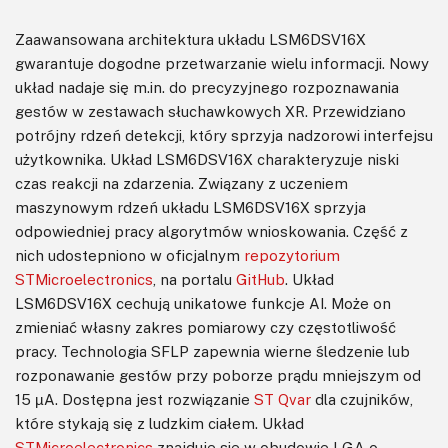
Zaawansowana architektura układu LSM6DSV16X
gwarantuje dogodne przetwarzanie wielu informacji. Nowy
układ nadaje się m.in. do precyzyjnego rozpoznawania
gestów w zestawach słuchawkowych XR. Przewidziano
potrójny rdzeń detekcji, który sprzyja nadzorowi interfejsu
użytkownika. Układ LSM6DSV16X charakteryzuje niski
czas reakcji na zdarzenia. Związany z uczeniem
maszynowym rdzeń układu LSM6DSV16X sprzyja
odpowiedniej pracy algorytmów wnioskowania. Część z
nich udostepniono w oficjalnym
repozytorium
STMicroelectronics
, na portalu
GitHub
. Układ
LSM6DSV16X cechują unikatowe funkcje AI. Może on
zmieniać własny zakres pomiarowy czy częstotliwość
pracy. Technologia SFLP zapewnia wierne śledzenie lub
rozponawanie gestów przy poborze prądu mniejszym od
15 µA. Dostępna jest rozwiązanie
ST Qvar
dla czujników,
które stykają się z ludzkim ciałem. Układ
STMicroelectronics
znajduje się w obudowie LGA o