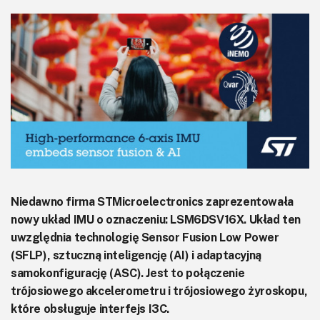
KITy AVT
Kontakt
Newsletter
Magazyny
Archiwum
Do pobrania
Niedawno firma STMicroelectronics zaprezentowała
nowy układ IMU o oznaczeniu: LSM6DSV16X. Układ ten
uwzględnia technologię Sensor Fusion Low Power
(SFLP), sztuczną inteligencję (AI) i adaptacyjną
samokonfigurację (ASC). Jest to połączenie
trójosiowego akcelerometru i trójosiowego żyroskopu,
które obsługuje interfejs I3C.