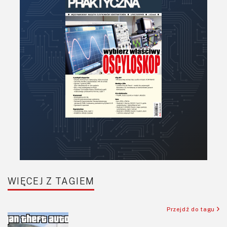
Optoelektronika
PCB/Montaż
Podstawy elektroniki
Podzespoły bierne
Półprzewodniki
Pomiary i testy
Projektowanie
Raspberry Pi
Retro
Komunikacja, RF
Robotyka
SBC/SIP/SoC/COM
WIĘCEJ Z TAGIEM
Sensory
Silniki i serwo
Przejdź do tagu
Software