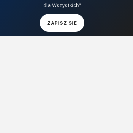
NASZE SERWISY
dla Wszystkich"
DOM, OGRÓD I WNĘTRZA
ZAPISZ SIĘ
BudujemyDom.pl
Projekty.BudujemyDom.pl
CoZaIle.pl
Informator Budownictwa
ZielonyOgródek.pl
CzasNaWnetrze.pl
MUZYKA I DŹWIĘK
Audio.com.pl
MagazynGitarzysta.pl
MagazynPerkusista.pl
EstradaiStudio.pl
ELEKTRONIKA I AUTOMATYKA