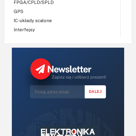
FPGA/CPLD/SPLD
GPS
IC-układy scalone
Interfejsy
IoT
Koła Naukowe
Komputery
Książki
Lasery
LED/LCD/OLED
Mechatronika
Mikrokontrolery (MCU,μC)
Moc
Moduły
Narzędzia