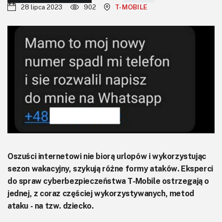
KITy AVT
28 lipca 2023
902
T-MOBILE
Kontakt
Newsletter
Magazyny
Archiwum
Do pobrania
Oszuści internetowi nie biorą urlopów i wykorzystując
sezon wakacyjny, szykują różne formy ataków. Eksperci
do spraw cyberbezpieczeństwa T‑Mobile ostrzegają o
jednej, z coraz częściej wykorzystywanych, metod
ataku - na tzw. dziecko.