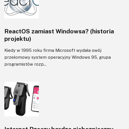
Transformatory
Tranzystory
Wyświetlacze
ReactOS zamiast Windowsa? (historia
Wzmacniacze
projektu)
Zasilanie
Kiedy w 1995 roku firma Microsoft wydała swój
przełomowy system operacyjny Windows 95, grupa
programistów rozp...
Internet Rzeczy bardzo niebezpieczny