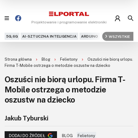
Projektowanie i programowanie elektroniki
5G,6G
AI-SZTUCZNA INTELIGENCJA
ARDUINO
ARM
WSZYSTKIE
AUDIO
AU
Blog
Strona główna
Blog
Felietony
Oszuści nie biorą urlopu.
Projekty
Firma T-Mobile ostrzega o metodzie oszustw na dziecko
Oszuści nie biorą urlopu. Firma T-
Kursy
Mobile ostrzega o metodzie
DIY+
oszustw na dziecko
Czytelnia
Jakub Tyburski
Dla Ciebie
BLOG
Felietony
DODAJ DO ŹRÓDEŁ