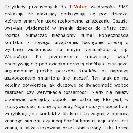
Przykłady przesyłanych do
T‑Mobile
wiadomości SMS
pokazują, że atakujący podszywają się pod dziecko,
którego smartfon uległ rzekomemu zniszczeniu. Oszuści
wysyłają wiadomość w imieniu dziecka do ofiary, czyli
rodzica, tłumacząc nieznajomy numer koniecznością
kontaktu z nowego urządzenia. Następnie proszą o
wysłanie wiadomości na innym komunikatorze, np.
WhatsApp. Po przeniesieniu konwersacji wciąż
podszywają się pod dziecko i proszą choćby o pieniądze,
argumentując prośbę potrzebą środków na naprawę
uszkodzonego smartfonu (nie inaczej). Ten atak po raz
kolejny potwierdza jak kluczowe są świadomość wobec
zagrożeń czy weryfikacja tożsamości. Nigdy nie należy
przelewać pieniędzy dopóki nie ustali się kto jest, w
rzeczywistości, nadawcą prośby. Najprostszym sposobem
weryfikacji jest kontakt z bliskimi i krewnymi, z pomocą
znanego numeru, czy innej ścieżki komunikacji, która jest
znana, a także stosowana przez obie strony. Taka forma