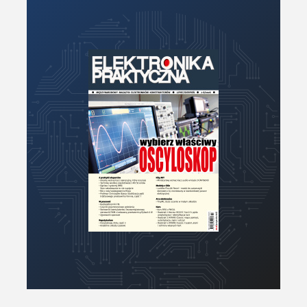
Moc
Moduły
Narzędzia
Optoelektronika
PCB/Montaż
Podstawy elektroniki
Podzespoły bierne
Półprzewodniki
Pomiary i testy
Projektowanie
Raspberry Pi
Retro
Komunikacja, RF
Robotyka
SBC/SIP/SoC/COM