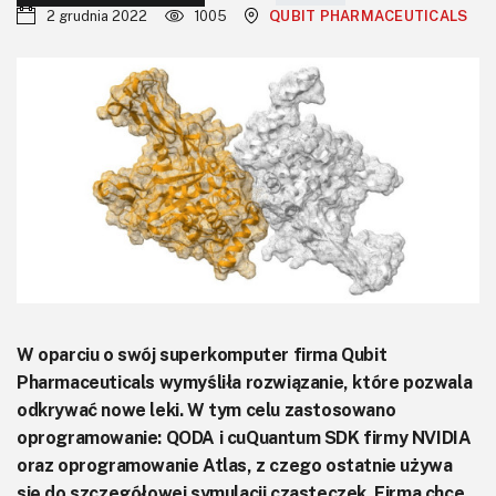
KITy AVT
2 grudnia 2022
1005
QUBIT PHARMACEUTICALS
Kontakt
Newsletter
Magazyny
Archiwum
Do pobrania
W oparciu o swój superkomputer firma Qubit
Pharmaceuticals wymyśliła rozwiązanie, które pozwala
odkrywać nowe leki. W tym celu zastosowano
oprogramowanie: QODA i cuQuantum SDK firmy NVIDIA
oraz oprogramowanie Atlas, z czego ostatnie używa
się do szczegółowej symulacji cząsteczek. Firma chce,