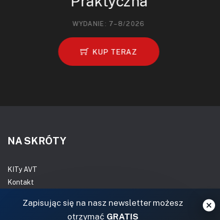
Praktyczna
WYDANIE: 7–8/2026
KUP TERAZ
NA SKRÓTY
KITy AVT
Kontakt
Magazyny
Zapisując się na nasz newsletter możesz
Archiwum
otrzymać
GRATIS