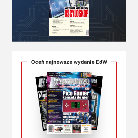
Oceń najnowsze wydanie EdW