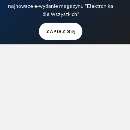
Do pobrania
najnowsze e-wydanie magazynu "Elektronika
NASZE SERWISY
dla Wszystkich"
DOM, OGRÓD I WNĘTRZA
ZAPISZ SIĘ
BudujemyDom.pl
Projekty.BudujemyDom.pl
CoZaIle.pl
Informator Budownictwa
ZielonyOgródek.pl
CzasNaWnetrze.pl
MUZYKA I DŹWIĘK
Audio.com.pl
MagazynGitarzysta.pl
MagazynPerkusista.pl
EstradaiStudio.pl