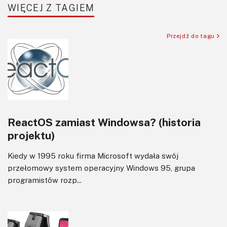
WIĘCEJ Z TAGIEM
Sensory
Silniki i serwo
Przejdź do tagu
Software
Sterowanie
Transformatory
Tranzystory
Wyświetlacze
ReactOS zamiast Windowsa? (historia
Wzmacniacze
projektu)
Zasilanie
Kiedy w 1995 roku firma Microsoft wydała swój
przełomowy system operacyjny Windows 95, grupa
programistów rozp...