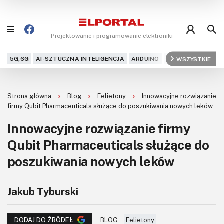
Projektowanie i programowanie elektroniki
5G,6G
AI-SZTUCZNA INTELIGENCJA
ARDUINO
ARM
WSZYSTKIE
AUDIO
AU
Blog
Strona główna
Blog
Felietony
Innowacyjne rozwiązanie
Projekty
firmy Qubit Pharmaceuticals służące do poszukiwania nowych leków
Innowacyjne rozwiązanie firmy
Kursy
Qubit Pharmaceuticals służące do
DIY+
poszukiwania nowych leków
Czytelnia
Jakub Tyburski
Dla Ciebie
BLOG
Felietony
DODAJ DO ŹRÓDEŁ