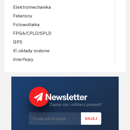
Elektromechanika
Felietony
Fotowoltaika
FPGA/CPLD/SPLD
GPS
IC-układy scalone
Interfejsy
IoT
Koła Naukowe
Komputery
Książki
Lasery
LED/LCD/OLED
Mechatronika
Mikrokontrolery (MCU,μC)