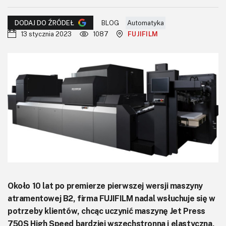
KITy AVT
BLOG
Automatyka
DODAJ DO ŹRÓDEŁ
Kontakt
13 stycznia 2023
1087
FUJIFILM
Newsletter
Magazyny
Archiwum
Do pobrania
Około 10 lat po premierze pierwszej wersji maszyny
atramentowej B2, firma FUJIFILM nadal wsłuchuje się w
potrzeby klientów, chcąc uczynić maszynę Jet Press
750S High Speed bardziej wszechstronną i elastyczną,