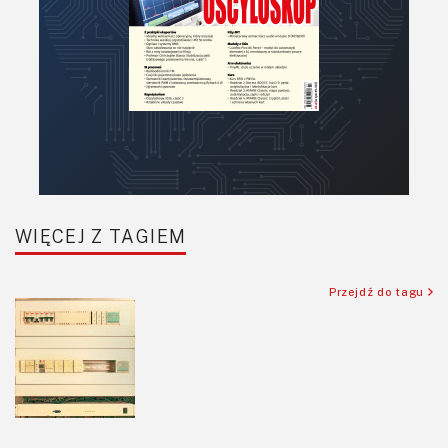
Półprzewodniki
Pomiary i testy
Projektowanie
Raspberry Pi
Retro
Komunikacja, RF
Robotyka
SBC/SIP/SoC/COM
WIĘCEJ Z TAGIEM
Sensory
Silniki i serwo
Przejdź do tagu
Software
Sterowanie
Transformatory
Tranzystory
Wyświetlacze