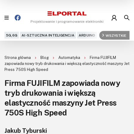
Projektowanie i programowanie elektroniki
5G,6G
AI-SZTUCZNA INTELIGENCJA
ARDUINO
ARM
WSZYSTKIE
AUDIO
AU
Blog
Strona główna
Blog
Automatyka
Firma FUJIFILM
Projekty
zapowiada nowy tryb drukowania i większą elastyczność maszyny Jet
Press 750S High Speed
Kursy
Firma FUJIFILM zapowiada nowy
tryb drukowania i większą
DIY+
elastyczność maszyny Jet Press
Czytelnia
750S High Speed
Dla Ciebie
Jakub Tyburski