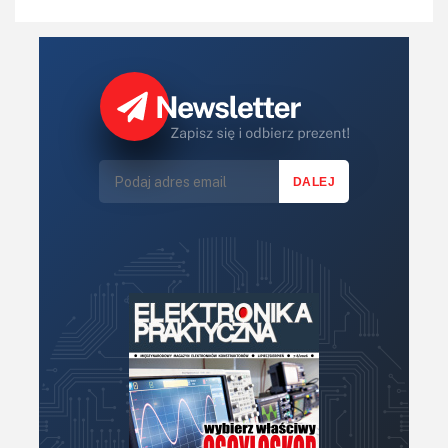
IoT
Koła Naukowe
Komputery
Książki
Lasery
LED/LCD/OLED
Mechatronika
Mikrokontrolery (MCU,μC)
Moc
Moduły
Narzędzia
Optoelektronika
PCB/Montaż
Podstawy elektroniki
Podzespoły bierne