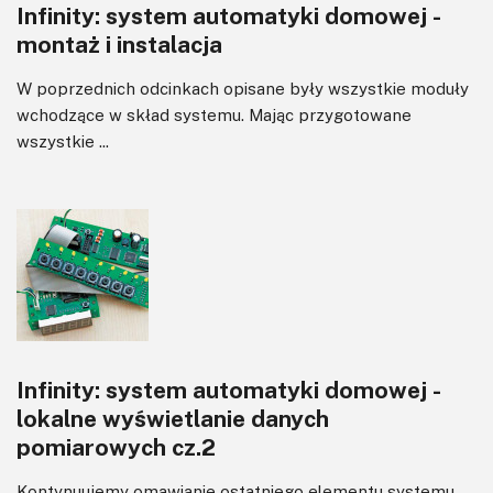
Infinity: system automatyki domowej -
Wzmacniacze
montaż i instalacja
Zasilanie
W poprzednich odcinkach opisane były wszystkie moduły
wchodzące w skład systemu. Mając przygotowane
wszystkie ...
Infinity: system automatyki domowej -
lokalne wyświetlanie danych
pomiarowych cz.2
Kontynuujemy omawianie ostatniego elementu systemu