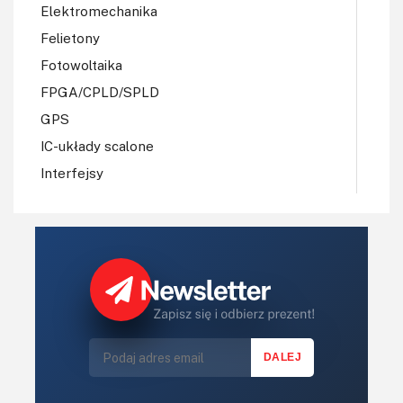
Elektromechanika
Felietony
Fotowoltaika
FPGA/CPLD/SPLD
GPS
IC-układy scalone
Interfejsy
IoT
Koła Naukowe
Komputery
Książki
Lasery
LED/LCD/OLED
Mechatronika
Mikrokontrolery (MCU,μC)