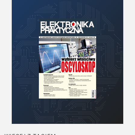
Moc
Moduły
Narzędzia
Optoelektronika
PCB/Montaż
Podstawy elektroniki
Podzespoły bierne
Półprzewodniki
Pomiary i testy
Projektowanie
Raspberry Pi
Retro
Komunikacja, RF
Robotyka
SBC/SIP/SoC/COM