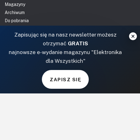
Magazyny
Archiwum
Do pobrania
NASZE SERWISY
Zapisując się na nasz newsletter możesz
otrzymać
GRATIS
DOM, OGRÓD I WNĘTRZA
najnowsze e-wydanie magazynu "Elektronika
dla Wszystkich"
BudujemyDom.pl
Projekty.BudujemyDom.pl
CoZaIle.pl
ZAPISZ SIĘ
Informator Budownictwa
ZielonyOgródek.pl
CzasNaWnetrze.pl
MUZYKA I DŹWIĘK
Audio.com.pl
MagazynGitarzysta.pl