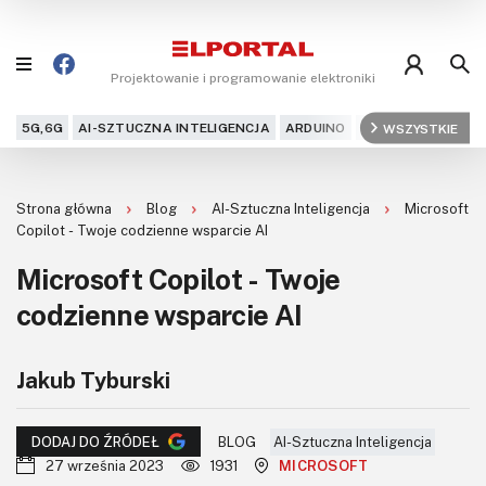
Projektowanie i programowanie elektroniki
5G,6G
AI-SZTUCZNA INTELIGENCJA
ARDUINO
ARM
WSZYSTKIE
AUDIO
AU
Blog
Strona główna
Blog
AI-Sztuczna Inteligencja
Microsoft
Projekty
Copilot - Twoje codzienne wsparcie AI
Microsoft Copilot - Twoje
Kursy
codzienne wsparcie AI
DIY+
Jakub Tyburski
Czytelnia
Dla Ciebie
BLOG
AI-Sztuczna Inteligencja
DODAJ DO ŹRÓDEŁ
27 września 2023
1931
MICROSOFT