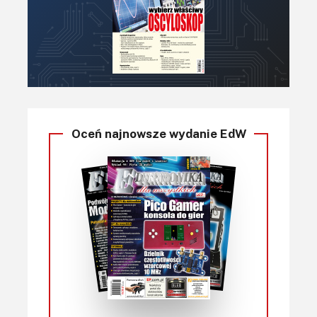
Oceń najnowsze wydanie EdW