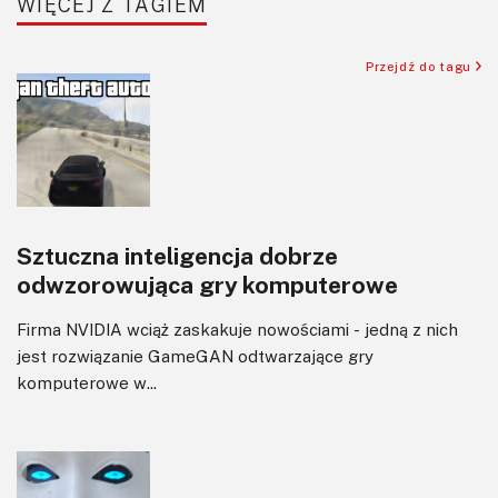
WIĘCEJ Z TAGIEM
Sensory
Silniki i serwo
Przejdź do tagu
Software
Sterowanie
Transformatory
Tranzystory
Wyświetlacze
Sztuczna inteligencja dobrze
Wzmacniacze
odwzorowująca gry komputerowe
Zasilanie
Firma NVIDIA wciąż zaskakuje nowościami - jedną z nich
jest rozwiązanie GameGAN odtwarzające gry
komputerowe w...