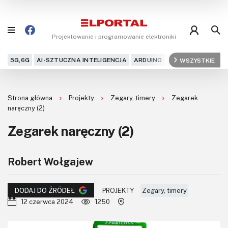
Projektowanie i programowanie elektroniki
5G,6G
AI-SZTUCZNA INTELIGENCJA
ARDUINO
ARM
WSZYSTKIE
AUDIO
AU
Blog
Strona główna
Projekty
Zegary, timery
Zegarek
Projekty
naręczny (2)
Zegarek naręczny (2)
Kursy
DIY+
Robert Wołgajew
Czytelnia
PROJEKTY
Zegary, timery
DODAJ DO ŹRÓDEŁ
12 czerwca 2024
1250
Dla Ciebie