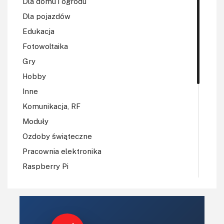
Dla domu i ogrodu
Dla pojazdów
Edukacja
Fotowoltaika
Gry
Hobby
Inne
Komunikacja, RF
Moduły
Ozdoby świąteczne
Pracownia elektronika
Raspberry Pi
Regulatory mocy, sterowniki
Robotyka
Sterowniki (kontrolery)