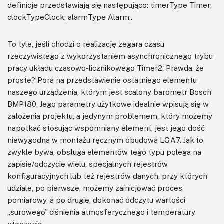
definicje przedstawiają się następująco: timerType Timer;
clockTypeClock; alarmType Alarm;.
To tyle, jeśli chodzi o realizację zegara czasu
rzeczywistego z wykorzystaniem asynchronicznego trybu
pracy układu czasowo-licznikowego Timer2. Prawda, że
proste? Pora na przedstawienie ostatniego elementu
naszego urządzenia, którym jest scalony barometr Bosch
BMP180. Jego parametry użytkowe idealnie wpisują się w
założenia projektu, a jedynym problemem, który możemy
napotkać stosując wspomniany element, jest jego dość
niewygodna w montażu ręcznym obudowa LGA7. Jak to
zwykle bywa, obsługa elementów tego typu polega na
zapisie/odczycie wielu, specjalnych rejestrów
konfiguracyjnych lub też rejestrów danych, przy których
udziale, po pierwsze, możemy zainicjować proces
pomiarowy, a po drugie, dokonać odczytu wartości
„surowego” ciśnienia atmosferycznego i temperatury
otoczenia.