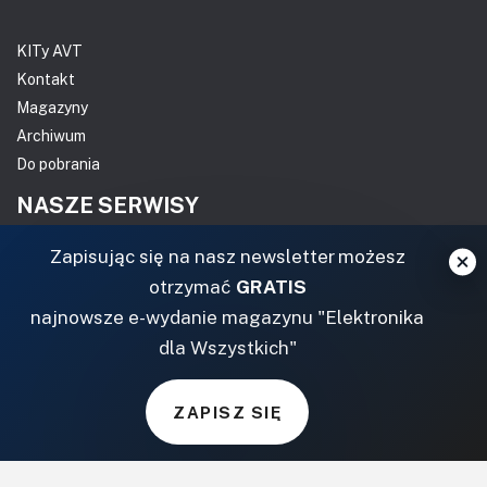
KITy AVT
Kontakt
Magazyny
Archiwum
Do pobrania
NASZE SERWISY
Zapisując się na nasz newsletter możesz
DOM, OGRÓD I WNĘTRZA
otrzymać
GRATIS
BudujemyDom.pl
najnowsze e-wydanie magazynu "Elektronika
Projekty.BudujemyDom.pl
dla Wszystkich"
CoZaIle.pl
Informator Budownictwa
ZAPISZ SIĘ
ZielonyOgródek.pl
CzasNaWnetrze.pl