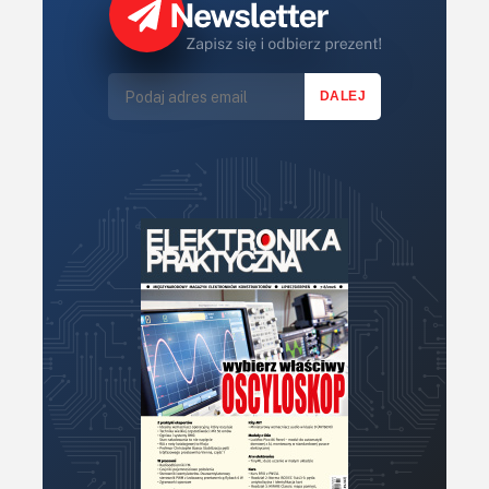
Sterowniki silników
Światło
Technika μP, μC, PLD
Termometry i termostaty
Zasilanie/Moc
Zdalne sterowanie
Zegary, timery