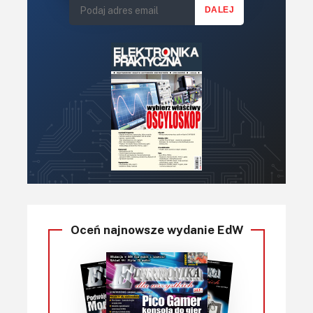
Oceń najnowsze wydanie EdW