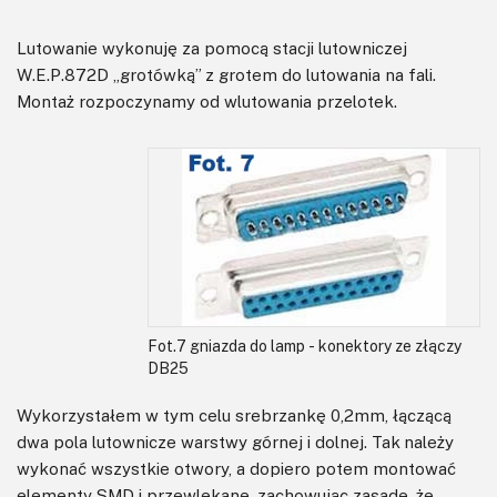
Lutowanie wykonuję za pomocą stacji lutowniczej
W.E.P.872D „grotówką” z grotem do lutowania na fali.
Montaż rozpoczynamy od wlutowania przelotek.
Fot.7 gniazda do lamp - konektory ze złączy
DB25
Wykorzystałem w tym celu srebrzankę 0,2mm, łączącą
dwa pola lutownicze warstwy górnej i dolnej. Tak należy
wykonać wszystkie otwory, a dopiero potem montować
elementy SMD i przewlekane, zachowując zasadę, że