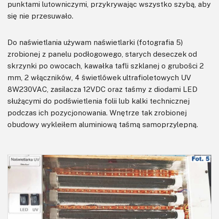
punktami lutowniczymi, przykrywając wszystko szybą, aby
się nie przesuwało.
Do naświetlania używam naświetlarki (fotografia 5)
zrobionej z panelu podłogowego, starych deseczek od
skrzynki po owocach, kawałka tafli szklanej o grubości 2
mm, 2 włączników, 4 świetlówek ultrafioletowych UV
8W230VAC, zasilacza 12VDC oraz taśmy z diodami LED
służącymi do podświetlenia folii lub kalki technicznej
podczas ich pozycjonowania. Wnętrze tak zrobionej
obudowy wykleiłem aluminiową taśmą samoprzylepną.