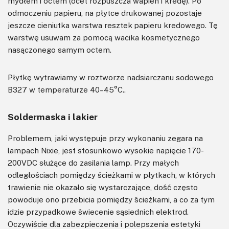
mydłem i octem (ocet rozpuszcza wapień i kredę). Po
odmoczeniu papieru, na płytce drukowanej pozostaje
jeszcze cieniutka warstwa resztek papieru kredowego. Tę
warstwę usuwam za pomocą wacika kosmetycznego
nasączonego samym octem.
Płytkę wytrawiamy w roztworze nadsiarczanu sodowego
B327 w temperaturze 40–45°C..
Soldermaska i lakier
Problemem, jaki występuje przy wykonaniu zegara na
lampach Nixie, jest stosunkowo wysokie napięcie 170-
200VDC służące do zasilania lamp. Przy małych
odległościach pomiędzy ścieżkami w płytkach, w których
trawienie nie okazało się wystarczające, dość często
powoduje ono przebicia pomiędzy ścieżkami, a co za tym
idzie przypadkowe świecenie sąsiednich elektrod.
Oczywiście dla zabezpieczenia i polepszenia estetyki