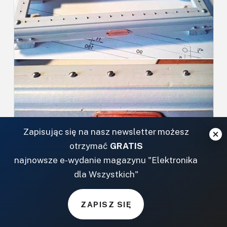
Zapisując się na nasz newsletter możesz
otrzymać
GRATIS
najnowsze e-wydanie magazynu "Elektronika
dla Wszystkich"
Fot.9 Nity to szpilki krawieckie, wklejone w wywiercone wiertłem
ZAPISZ SIĘ
Φ1mm otwory w listewkach