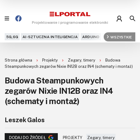
Projektowanie i programowanie elektroniki
5G,6G
AI-SZTUCZNA INTELIGENCJA
ARDUINO
ARM
WSZYSTKIE
AUDIO
AU
Blog
Strona główna
Projekty
Zegary, timery
Budowa
Projekty
Steampunkowych zegarów Nixie IN12B oraz IN4 (schematy i montaż)
Budowa Steampunkowych
Kursy
zegarów Nixie IN12B oraz IN4
DIY+
(schematy i montaż)
Czytelnia
Leszek Galos
Dla Ciebie
PROJEKTY
Zegary, timery
DODAJ DO ŹRÓDEŁ