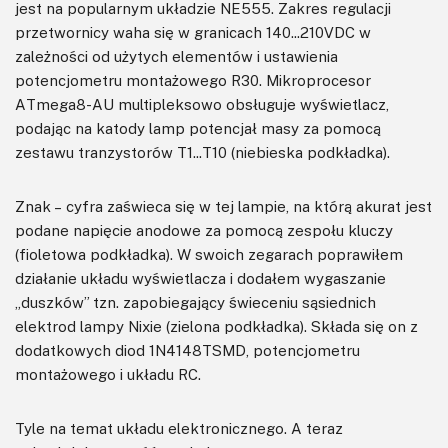
jest na popularnym układzie NE555. Zakres regulacji
przetwornicy waha się w granicach 140...210VDC w
zależności od użytych elementów i ustawienia
potencjometru montażowego R30. Mikroprocesor
ATmega8-AU multipleksowo obsługuje wyświetlacz,
podając na katody lamp potencjał masy za pomocą
zestawu tranzystorów T1...T10 (niebieska podkładka).
Znak – cyfra zaświeca się w tej lampie, na którą akurat jest
podane napięcie anodowe za pomocą zespołu kluczy
(fioletowa podkładka). W swoich zegarach poprawiłem
działanie układu wyświetlacza i dodałem wygaszanie
„duszków” tzn. zapobiegający świeceniu sąsiednich
elektrod lampy Nixie (zielona podkładka). Składa się on z
dodatkowych diod 1N4148TSMD, potencjometru
montażowego i układu RC.
Tyle na temat układu elektronicznego. A teraz