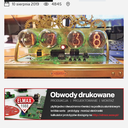
KITy AVT
10 sierpnia 2019
4845
Kontakt
Newsletter
Magazyny
Archiwum
Do pobrania