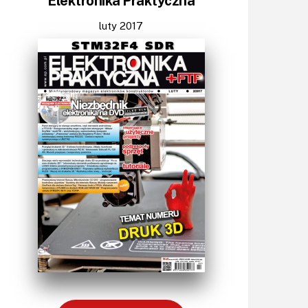
Elektronika Praktyczna
Światło
Technika μP, μC, PLD
luty 2017
Termometry i termostaty
Zasilanie/Moc
Zdalne sterowanie
Zegary, timery