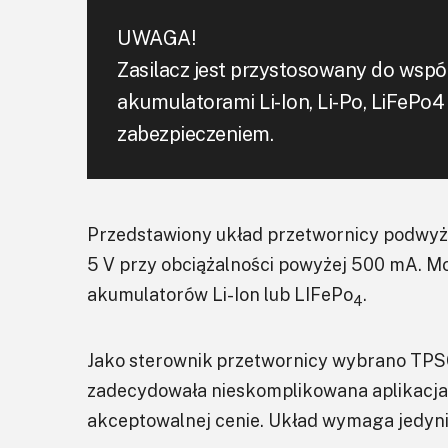
UWAGA!
Zasilacz jest przystosowany do współ
akumulatorami Li-Ion, Li-Po, LiFeP
zabezpieczeniem.
Przedstawiony układ przetwornicy podwyżs
5 V przy obciążalności powyżej 500 mA. Mo
akumulatorów Li-Ion lub LIFePo
.
4
Jako sterownik przetwornicy wybrano TPS
zadecydowała nieskomplikowana aplikacja 
akceptowalnej cenie. Układ wymaga jedynie