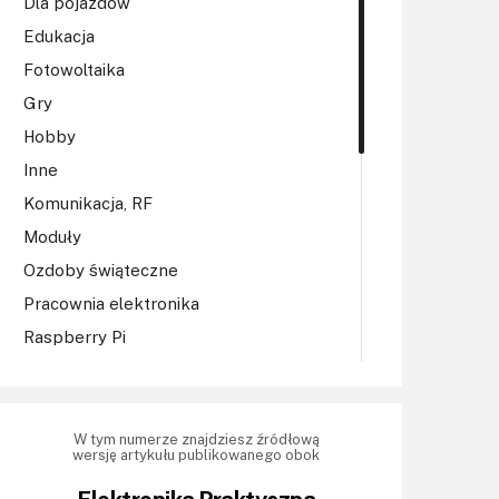
Dla pojazdów
Edukacja
Fotowoltaika
Gry
Hobby
Inne
Komunikacja, RF
Moduły
Ozdoby świąteczne
Pracownia elektronika
Raspberry Pi
Regulatory mocy, sterowniki
Robotyka
Sterowniki (kontrolery)
W tym numerze znajdziesz źródłową
wersję artykułu publikowanego obok
Sterowniki silników