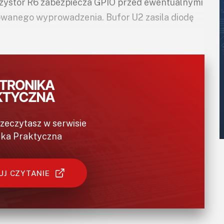
Rezystor R6 zabezpiecza GPIO przed ewentualnymi
wanego wyprowadzenia. Bufor U2 zasila diodę
rzeczytasz w serwisie
ika Praktyczna
J CZYTANIE