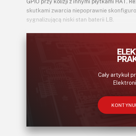
GPIO przy kolizji z innymi płytkami HAT. 
skutkami zwarcia niepoprawnie skonfiguro
sygnalizującą niski stan baterii LB.
Cały artykuł p
Elektron
KONTYNUU