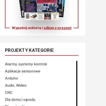
KITy AVT
Kontakt
Newsletter
Wypełnij ankietę i
odbierz prezent
Magazyny
Archiwum
PROJEKTY KATEGORIE
Do pobrania
Alarmy, systemy kontroli
Aplikacje sensorowe
Arduino
Audio, Wideo
CNC
Dla domu i ogrodu