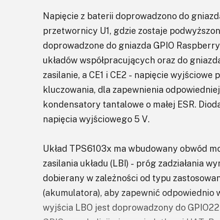
Napięcie z baterii doprowadzono do gniazda
przetwornicy U1, gdzie zostaje podwyższone
doprowadzone do gniazda GPIO Raspberry P
układów współpracujących oraz do gniazda
zasilanie, a CE1 i CE2 - napięcie wyjściowe
kluczowania, dla zapewnienia odpowiedniej f
kondensatory tantalowe o małej ESR. Diod
napięcia wyjściowego 5 V.
Układ TPS6103x ma wbudowany obwód monit
zasilania układu (LBI) - próg zadziałania wy
dobierany w zależności od typu zastosowane
(akumulatora), aby zapewnić odpowiednio w
wyjścia LBO jest doprowadzony do GPIO22.