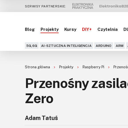
SERWISY PARTNERSKIE:
Blog
Projekty
Kursy
DIY+
Czytelnia
Dl
5G,6G
AI-SZTUCZNA INTELIGENCJA
ARDUINO
ARM
Strona główna
Projekty
Raspberry Pi
Przenośn
Przenośny zasila
Zero
Adam Tatuś