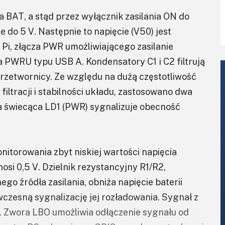
 BAT, a stąd przez wyłącznik zasilania ON do
 do 5 V. Następnie to napięcie (V50) jest
i, złącza PWR umożliwiającego zasilanie
 PWRU typu USB A. Kondensatory C1 i C2 filtrują
 przetwornicy. Ze względu na dużą częstotliwość
iltracji i stabilności układu, zastosowano dwa
a świecąca LD1 (PWR) sygnalizuje obecność
orowania zbyt niskiej wartości napięcia
nosi 0,5 V. Dzielnik rezystancyjny R1/R2,
go źródła zasilania, obniża napięcie baterii
czesną sygnalizację jej rozładowania. Sygnał z
 Zwora LBO umożliwia odłączenie sygnału od