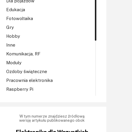
Dla pojazdów
Edukacja
Fotowoltaika
Gry
Hobby
Inne
Komunikacja, RF
Moduły
Ozdoby świąteczne
Pracownia elektronika
Raspberry Pi
Regulatory mocy, sterowniki
Robotyka
Sterowniki (kontrolery)
W tym numerze znajdziesz źródłową
wersję artykułu publikowanego obok
Sterowniki silników