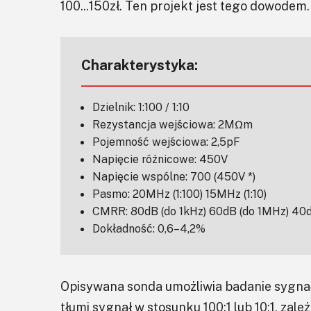
100...150zł. Ten projekt jest tego dowodem.
Charakterystyka:
Dzielnik: 1:100 / 1:10
Rezystancja wejściowa: 2MΩm
Pojemność wejściowa: 2,5pF
Napięcie różnicowe: 450V
Napięcie wspólne: 700 (450V *)
Pasmo: 20MHz (1:100) 15MHz (1:10)
CMRR: 80dB (do 1kHz) 60dB (do 1MHz) 40
Dokładność: 0,6–4,2%
Opisywana sonda umożliwia badanie sygna
tłumi sygnał w stosunku 100:1 lub 10:1, zal