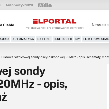
a Ciebie
Newslette
Projektowanie i programowanie elektroniki
AUDIO
AUTOMATYKA
BATERIE
BLUETOOTH
DIY
ELEKTROMECHAN
Budowa różnicowej sondy oscyloskopowej 20MHz - opis, schematy, mon
ej sondy
20MHz - opis,
aż