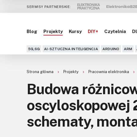
SERWISY PARTNERSKIE:
Blog
Projekty
Kursy
DIY+
Czytelnia
Dl
5G,6G
AI-SZTUCZNA INTELIGENCJA
ARDUINO
ARM
Strona główna
Projekty
Pracownia elektronika
Budowa różnicow
oscyloskopowej 
schematy, mont