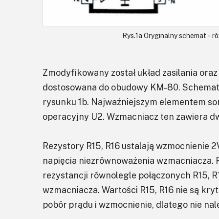
Rys.1a Oryginalny schemat - 
Zmodyfikowany został układ zasilania oraz 
dostosowana do obudowy KM-80. Schemat z
rysunku 1b. Najważniejszym elementem s
operacyjny U2. Wzmacniacz ten zawiera dw
Rezystory R15, R16 ustalają wzmocnienie 2
napięcia niezrównoważenia wzmacniacza. R
rezystancji równolegle połączonych R15, R
wzmacniacza. Wartości R15, R16 nie są kry
pobór prądu i wzmocnienie, dlatego nie nal