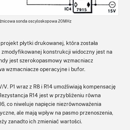
różnicowa sonda oscyloskopowa 20MHz
projekt płytki drukowanej, która została
modyfikowanej konstrukcji widoczny jest na
ondy jest szerokopasmowy wzmacniacz
a wzmacniacze operacyjne i bufor.
V/V. P1 wraz z R8 i R14 umożliwiają kompensację
ezystancja R14 jest w przybliżeniu równa
16, co niweluje napięcie niezrównoważenia
tyczne, ale mają wpływ na pasmo przenoszenia,
eży zanadto ich zmieniać wartości.