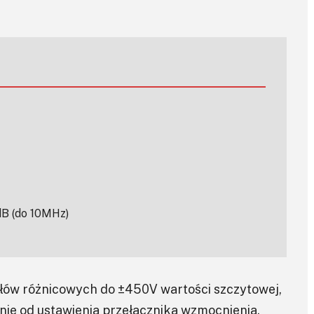
dB (do 10MHz)
łów różnicowych do ±450V wartości szczytowej,
eżnie od ustawienia przełącznika wzmocnienia.