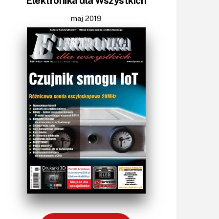
Elektronika dla Wszystkich
Światło
Technika μP, μC, PLD
maj 2019
Termometry i termostaty
Zasilanie/Moc
Zdalne sterowanie
Zegary, timery