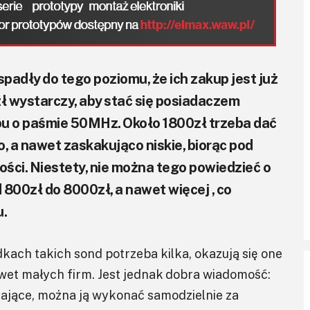
padły do tego poziomu, że ich zakup jest już
ł wystarczy, aby stać się posiadaczem
 o paśmie 50MHz. Około 1800zł trzeba dać
 a nawet zaskakująco niskie, biorąc pod
ści. Niestety, nie można tego powiedzieć o
 800zł do 8000zł, a nawet więcej , co
u.
kach takich sond potrzeba kilka, okazują się one
wet małych firm. Jest jednak dobra wiadomość:
ające, można ją wykonać samodzielnie za