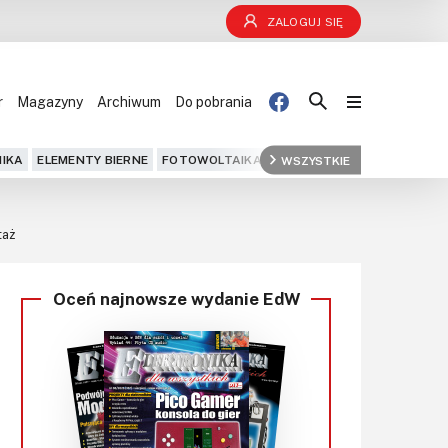
ZALOGUJ SIĘ
r
Magazyny
Archiwum
Do pobrania
Blog
IKA
ELEMENTY BIERNE
FOTOWOLTAIKA
FPGA
WSZYSTKIE
GPS
IOT
KOMPU
Projekty
taż
Kursy
Oceń najnowsze wydanie EdW
DIY+
Czytelnia
Dla Ciebie