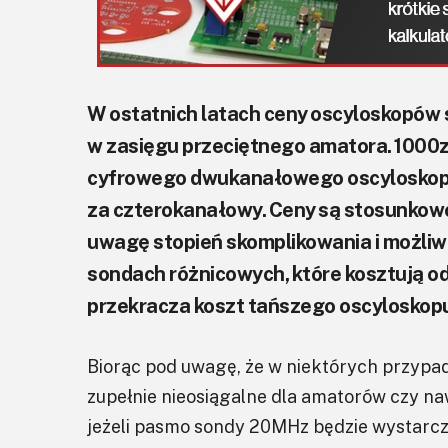
W ostatnich latach ceny oscyloskopów s
w zasięgu przeciętnego amatora. 1000z
cyfrowego dwukanałowego oscyloskopu
za czterokanałowy. Ceny są stosunkowo,
uwagę stopień skomplikowania i możliwo
sondach różnicowych, które kosztują od
przekracza koszt tańszego oscyloskop
Biorąc pod uwagę, że w niektórych przypad
zupełnie nieosiągalne dla amatorów czy na
jeżeli pasmo sondy 20MHz będzie wystarcz