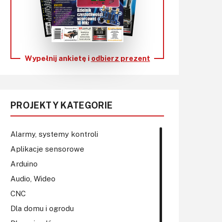
KITy AVT
Kontakt
Newsletter
Wypełnij ankietę i
odbierz prezent
Magazyny
Archiwum
PROJEKTY KATEGORIE
Do pobrania
Alarmy, systemy kontroli
Aplikacje sensorowe
Arduino
Audio, Wideo
CNC
Dla domu i ogrodu