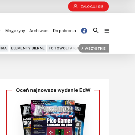
ZALOGUJ SIĘ
r
Magazyny
Archiwum
Do pobrania
Blog
IKA
ELEMENTY BIERNE
FOTOWOLTAIKA
FPGA
WSZYSTKIE
GPS
IOT
KOMPU
Projekty
Kursy
Oceń najnowsze wydanie EdW
DIY+
Czytelnia
Dla Ciebie