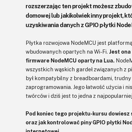
rozszerzając ten projekt możesz zbud
domowej lub jakikolwiek inny projekt, 
uzyskiwania danych z GPIO płytki Nod
Płytka rozwojowa NodeMCU jest platformą
wbudowanych opartych na Wi-Fi.
Jest ona
firmware NodeMCU oparty na Lua.
NodeMC
wszystkich wąskich gardeł związanych z p
był kompatybilny z breadboardami, trudny d
zaprogramowania. Jego łatwość użycia i ni
twórców i dziś jest to jedna z najpopularnie
Pod koniec tego projektu-kursu dowies
oraz jak kontrolować piny GPIO płytki 
internetowej.