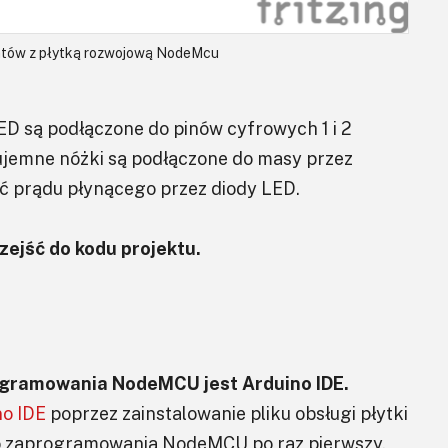
tów z płytką rozwojową NodeMcu
LED są podłączone do pinów cyfrowych 1 i 2
ujemne nóżki są podłączone do masy przez
ć prądu płynącego przez diody LED.
ejść do kodu projektu.
gramowania NodeMCU jest Arduino IDE.
no IDE
poprzez zainstalowanie pliku obsługi płytki
do zaprogramowania NodeMCU po raz pierwszy,