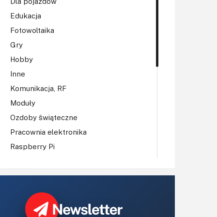
Dla pojazdów
Edukacja
Fotowoltaika
Gry
Hobby
Inne
Komunikacja, RF
Moduły
Ozdoby świąteczne
Pracownia elektronika
Raspberry Pi
Regulatory mocy, sterowniki
Robotyka
Sterowniki (kontrolery)
Sterowniki silników