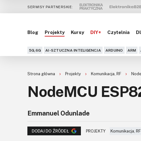
SERWISY PARTNERSKIE:
Blog
Projekty
Kursy
DIY+
Czytelnia
Dl
5G,6G
AI-SZTUCZNA INTELIGENCJA
ARDUINO
ARM
Strona główna
Projekty
Komunikacja, RF
Nod
NodeMCU ESP82
Emmanuel Odunlade
PROJEKTY
Komunikacja, RF
DODAJ DO ŹRÓDEŁ