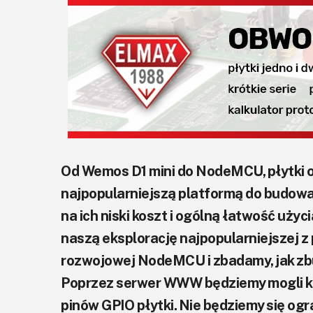
Od Wemos D1 mini do NodeMCU, płytki
najpopularniejszą platformą do budowa
na ich niski koszt i ogólną łatwość uży
naszą eksplorację najpopularniejszej z
rozwojowej NodeMCU i zbadamy, jak zb
Poprzez serwer WWW będziemy mogli ko
pinów GPIO płytki. Nie będziemy się ogr