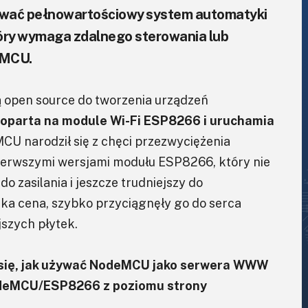
ować pełnowartościowy system automatyki
który wymaga zdalnego sterowania lub
eMCU.
 open source do tworzenia urządzeń
 oparta na module Wi-Fi ESP8266 i uruchamia
U narodził się z chęci przezwyciężenia
ierwszymi wersjami modułu ESP8266, który nie
o zasilania i jeszcze trudniejszy do
ska cena, szybko przyciągnęły go do serca
jszych płytek.
z się, jak używać NodeMCU jako serwera WWW
NodeMCU/ESP8266 z poziomu strony