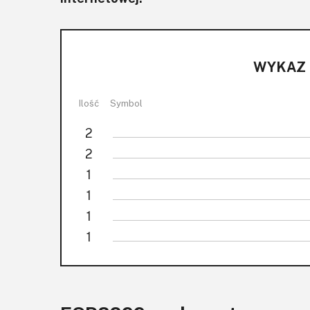
WYKAZ
Ilość
Symbol
2
2
1
1
1
1