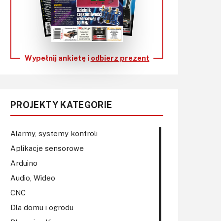
KITy AVT
Kontakt
Newsletter
Wypełnij ankietę i
odbierz prezent
Magazyny
Archiwum
PROJEKTY KATEGORIE
Do pobrania
Alarmy, systemy kontroli
Aplikacje sensorowe
Arduino
Audio, Wideo
CNC
Dla domu i ogrodu