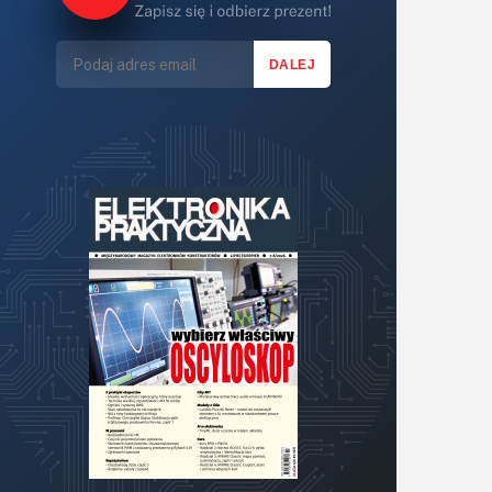
Światło
Technika μP, μC, PLD
Termometry i termostaty
Zasilanie/Moc
Zdalne sterowanie
Zegary, timery