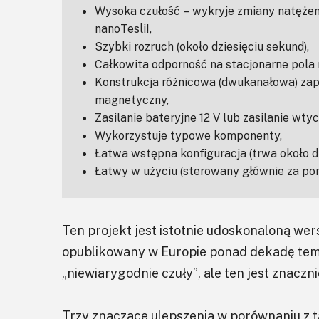
Wysoka czułość – wykryje zmiany natężen
nanoTesli!,
Szybki rozruch (około dziesięciu sekund),
Całkowita odporność na stacjonarne pola
Konstrukcja różnicowa (dwukanałowa) zap
magnetyczny,
Zasilanie bateryjne 12 V lub zasilanie wty
Wykorzystuje typowe komponenty,
Łatwa wstępna konfiguracja (trwa około dz
Łatwy w użyciu (sterowany głównie za po
Ten projekt jest istotnie udoskonaloną wer
opublikowany w Europie ponad dekadę temu.
„niewiarygodnie czuły”, ale ten jest znaczni
Trzy znaczące ulepszenia w porównaniu z t