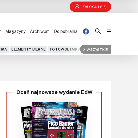
ZALOGUJ SIĘ
r
Magazyny
Archiwum
Do pobrania
Blog
IKA
ELEMENTY BIERNE
FOTOWOLTAIKA
FPGA
WSZYSTKIE
GPS
IOT
KOMPU
Projekty
Kursy
Oceń najnowsze wydanie EdW
DIY+
Czytelnia
Dla Ciebie