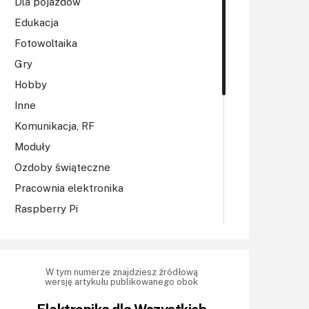
Dla pojazdów
Edukacja
Fotowoltaika
Gry
Hobby
Inne
Komunikacja, RF
Moduły
Ozdoby świąteczne
Pracownia elektronika
Raspberry Pi
Regulatory mocy, sterowniki
Robotyka
Sterowniki (kontrolery)
W tym numerze znajdziesz źródłową
wersję artykułu publikowanego obok
Sterowniki silników