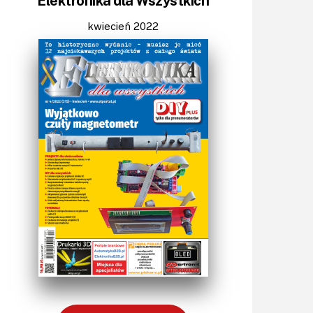
Elektronika dla Wszystkich
Światło
Technika μP, μC, PLD
kwiecień 2022
Termometry i termostaty
Zasilanie/Moc
Zdalne sterowanie
Zegary, timery