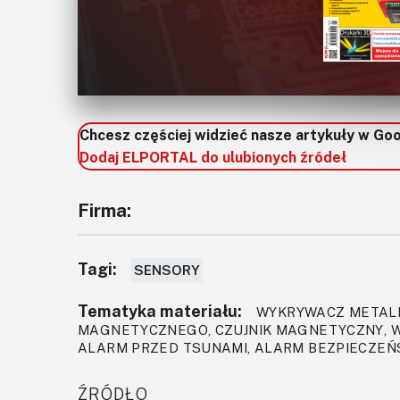
Chcesz częściej widzieć nasze artykuły w Go
Dodaj ELPORTAL do ulubionych źródeł
Firma:
Tagi:
SENSORY
Tematyka materiału:
WYKRYWACZ METALI
MAGNETYCZNEGO, CZUJNIK MAGNETYCZNY, W
ALARM PRZED TSUNAMI, ALARM BEZPIECZEŃ
ŹRÓDŁO