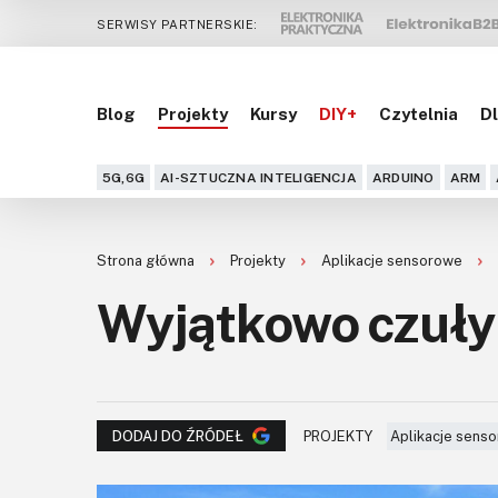
SERWISY PARTNERSKIE:
Blog
Projekty
Kursy
DIY+
Czytelnia
Dl
5G,6G
AI-SZTUCZNA INTELIGENCJA
ARDUINO
ARM
Strona główna
Projekty
Aplikacje sensorowe
Wyjątkowo czuł
PROJEKTY
Aplikacje sens
DODAJ DO ŹRÓDEŁ