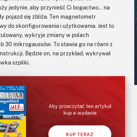
ży jedynie, aby przynieść Ci bogactwo... na
y pojazd się zbliża. Ten magnetometr
wy do skonfigurowania i użytkowania. Jest to
ulowany, wykryje zmiany w polach
ub 30 mikrogaussów. To stawia go na równi z
strukcji. Będzie on, na przykład, wykrywał
wka szpilki.
Aby przeczytać ten artykuł
kup e-wydanie
KUP TERAZ