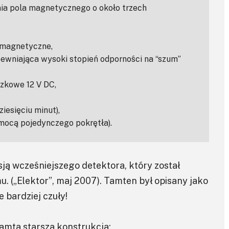
ia pola magnetycznego o około trzech
 magnetyczne,
ewniająca wysoki stopień odporności na “szum”
czkowe 12 V DC,
iesięciu minut),
mocą pojedynczego pokrętła).
sją wcześniejszego detektora, który został
 („Elektor”, maj 2007). Tamten był opisany jako
e bardziej czuły!
amtą starszą konstrukcją: