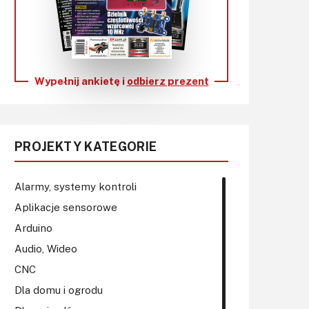
KITy AVT
Kontakt
Newsletter
Wypełnij ankietę i
odbierz prezent
Magazyny
Archiwum
PROJEKTY KATEGORIE
Do pobrania
Alarmy, systemy kontroli
Aplikacje sensorowe
Arduino
Audio, Wideo
CNC
Dla domu i ogrodu