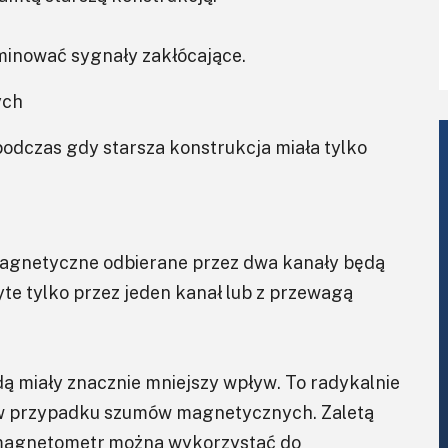
iminować sygnały zakłócające.
ych
odczas gdy starsza konstrukcja miała tylko
 magnetyczne odbierane przez dwa kanały będą
yte tylko przez jeden kanał lub z przewagą
dą miały znacznie mniejszy wpływ. To radykalnie
ie w przypadku szumów magnetycznych. Zaletą
e magnetometr można wykorzystać do