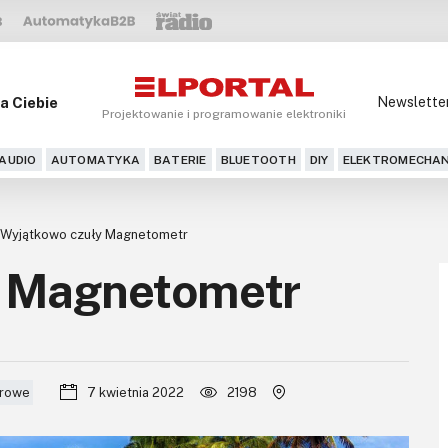
a Ciebie
Newslette
Projektowanie i programowanie elektroniki
AUDIO
AUTOMATYKA
BATERIE
BLUETOOTH
DIY
ELEKTROMECHAN
Wyjątkowo czuły Magnetometr
y Magnetometr
orowe
7 kwietnia 2022
2198