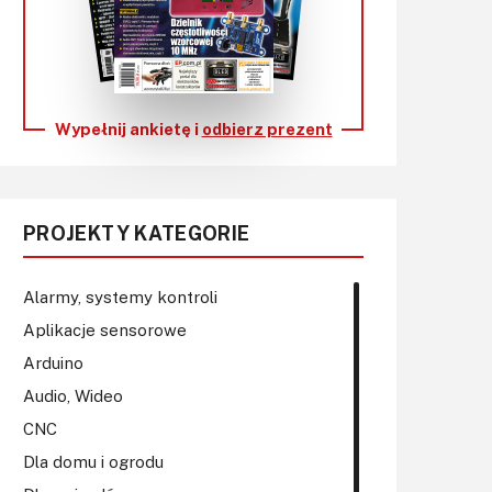
KITy AVT
Kontakt
Newsletter
Wypełnij ankietę i
odbierz prezent
Magazyny
Archiwum
PROJEKTY KATEGORIE
Do pobrania
Alarmy, systemy kontroli
Aplikacje sensorowe
Arduino
Audio, Wideo
CNC
Dla domu i ogrodu