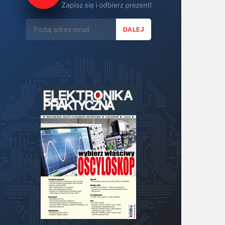
Światło
Technika μP, μC, PLD
Termometry i termostaty
Zasilanie/Moc
Zdalne sterowanie
Zegary, timery