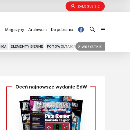
ZALOGUJ SIĘ
r
Magazyny
Archiwum
Do pobrania
Blog
IKA
ELEMENTY BIERNE
FOTOWOLTAIKA
FPGA
WSZYSTKIE
GPS
IOT
KOMPU
Projekty
Kursy
Oceń najnowsze wydanie EdW
DIY+
Czytelnia
Dla Ciebie