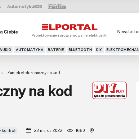
a Ciebie
Newslette
Projektowanie i programowanie elektroniki
AUDIO
AUTOMATYKA
BATERIE
BLUETOOTH
DIY
ELEKTROMECHAN
Zamek elektroniczny na kod
czny na kod
 kontroli
22 marca 2022
1660