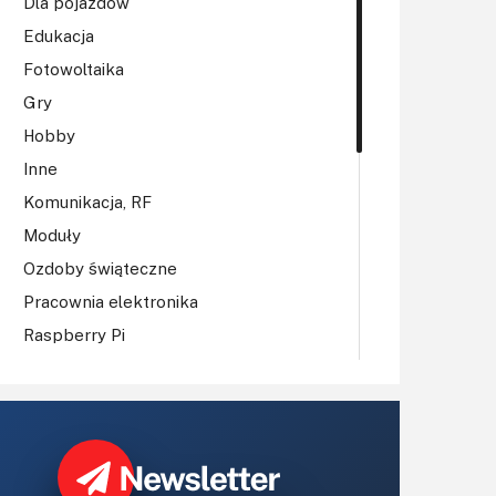
Dla pojazdów
Edukacja
Fotowoltaika
Gry
Hobby
Inne
Komunikacja, RF
Moduły
Ozdoby świąteczne
Pracownia elektronika
Raspberry Pi
Regulatory mocy, sterowniki
Robotyka
Sterowniki (kontrolery)
Sterowniki silników