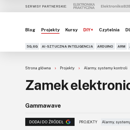
SERWISY PARTNERSKIE:
Blog
Projekty
Kursy
DIY+
Czytelnia
Dl
5G,6G
AI-SZTUCZNA INTELIGENCJA
ARDUINO
ARM
Strona główna
Projekty
Alarmy, systemy kontroli
Zamek elektroni
Gammawave
PROJEKTY
Alarmy, systemy
DODAJ DO ŹRÓDEŁ