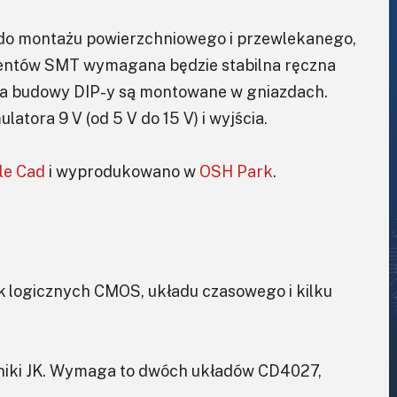
do montażu powierzchniowego i przewlekanego,
mentów SMT wymagana będzie stabilna ręczna
nia budowy DIP-y są montowane w gniazdach.
atora 9 V (od 5 V do 15 V) i wyjścia.
le Cad
i wyprodukowano w
OSH Park
.
k logicznych CMOS, układu czasowego i kilku
niki JK. Wymaga to dwóch układów CD4027,