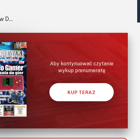
 D...
Aby kontynuować czytanie
wykup prenumeratę
KUP TERAZ