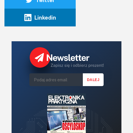
Twitter
Rysunek 2. Porównanie poziomów zakłóceń w paśmie 0...10 MHz
Linkedin
emitowanych przez przetwornicę DC/DC z zastosowaniem
dławika nieekranowanego (czarna linia), częściowo
ekranowanego (czerwona linia) i w pełni ekranowanego
(niebieska linia) –
http://t.ly/hFE-8
3. Dziel i rządź
Skoro jesteśmy już przy tematyce konwerterów DC/DC,
to warto podać ciekawy przykład, związany z doborem
właściwego rodzaju kontrolera pozwalającego
na obniżenie poziomu zakłóceń emitowanych przez układ
zasilania. Klasyczne przetwornice impulsowe pracują
zwykle na jednej, ustalonej fabrycznie (lub regulowanej
przez użytkownika) częstotliwości. Takie rozwiązanie jest
relatywnie proste konstrukcyjnie, ale ma dość istotną
wadę: całość energii emitowanej w postaci zaburzeń RFI