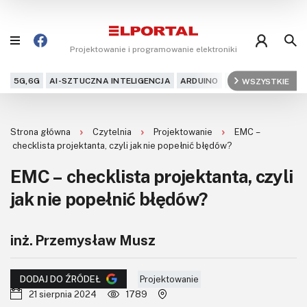
Projektowanie i programowanie elektroniki
5G,6G
AI-SZTUCZNA INTELIGENCJA
ARDUINO
ARM
WSZYSTKIE
AUDIO
AU
Blog
Strona główna
Czytelnia
Projektowanie
EMC –
Projekty
checklista projektanta, czyli jak nie popełnić błędów?
EMC – checklista projektanta, czyli
Kursy
jak nie popełnić błędów?
DIY+
inż. Przemysław Musz
Czytelnia
Dla Ciebie
Projektowanie
DODAJ DO ŹRÓDEŁ
21 sierpnia 2024
1789