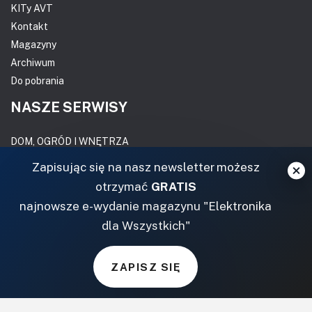
KITy AVT
Kontakt
Magazyny
Archiwum
Do pobrania
NASZE SERWISY
DOM, OGRÓD I WNĘTRZA
Zapisując się na nasz newsletter możesz
BudujemyDom.pl
otrzymać
GRATIS
Projekty.BudujemyDom.pl
najnowsze e-wydanie magazynu "Elektronika
CoZaIle.pl
dla Wszystkich"
Informator Budownictwa
ZielonyOgródek.pl
CzasNaWnetrze.pl
ZAPISZ SIĘ
MUZYKA I DŹWIĘK