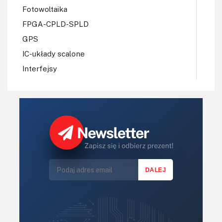
tuż obok linii tramwajowej lub obwodnicy. Producenci
Fotowoltaika
komponentów elektronicznych nie pozwalają sobie
FPGA-CPLD-SPLD
wprawdzie na aż tak wyraźne nadużycia zaufania
odbiorców, jednak także nie pozostają „kryształowo
GPS
czyści” – dobrym przykładem mogą tutaj być noty
IC-układy scalone
katalogowe układów scalonych z wbudowanymi
Interfejsy
wzmocnionymi zabezpieczeniami ESD. Należy bowiem
IoT
pamiętać, że nie każdy układ opisywany np. jako „15 kV
ESD-protected” faktycznie spełni wymogi normy
Konkursy
dotyczącej systemowej ochrony ESD, tj. 61000-4-2.
Książki
Lasery
Często zapis ten będzie się bowiem odnosił do badań wg
LED/LCD/OLED
modelu HBM (Human Body Model), a rzeczywista
Mechatronika
wytrzymałość przepięciowa okaże się znacznie niższa.
Jeżeli zatem chcemy zaoszczędzić złotówkę
Mikrokontrolery (MCV,μC)
i kilka...kilkanaście mm² powierzchni PCB poprzez
Moc
rezygnację z dodatkowego transila – upewnijmy się
Moduły
najpierw, że wybrany konwerter RS485 (przykład można
Narzędzia
zobaczyć na rysunku 4), interfejs USB lub inny układ