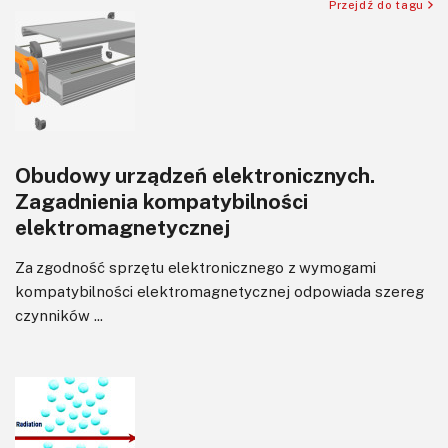
Przejdź do tagu
Software
Sterowanie
Transformatory
Tranzystory
Wyświetlacze
Obudowy urządzeń elektronicznych.
Wywiady
Zagadnienia kompatybilności
Wzmacniacze
elektromagnetycznej
Zasilanie
Felietony
Za zgodność sprzętu elektronicznego z wymogami
kompatybilności elektromagnetycznej odpowiada szereg
czynników ...