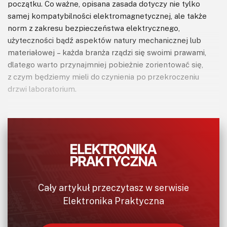
początku. Co ważne, opisana zasada dotyczy nie tylko
samej kompatybilności elektromagnetycznej, ale także
norm z zakresu bezpieczeństwa elektrycznego,
użyteczności bądź aspektów natury mechanicznej lub
materiałowej – każda branża rządzi się swoimi prawami,
dlatego warto przynajmniej pobieżnie zorientować się,
z czym będziemy mieli do czynienia po przekroczeniu
drzwi laboratorium.
Rysunek 1. Przykładowy wykres z normy EN55015 – limity emisji
zakłóceń promieniowanych w zakresie 9 kHz...30 MHz
(
http://t.ly/nebzA
)
Cały artykuł przeczytasz w serwisie
Elektronika Praktyczna
2. Wybieramy klocki