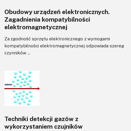
Wyświetlacze
Obudowy urządzeń elektronicznych.
Wywiady
Zagadnienia kompatybilności
Wzmacniacze
elektromagnetycznej
Zasilanie
Felietony
Za zgodność sprzętu elektronicznego z wymogami
kompatybilności elektromagnetycznej odpowiada szereg
czynników ...
Techniki detekcji gazów z
wykorzystaniem czujników