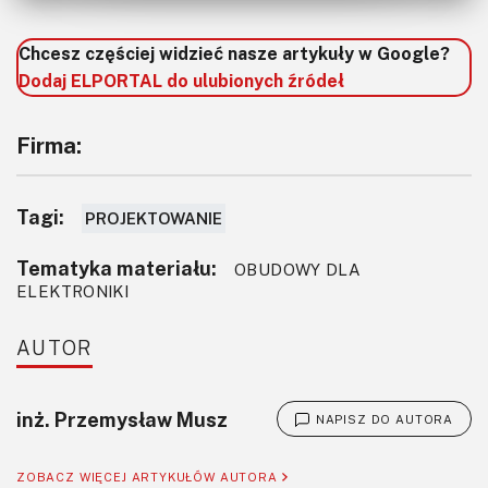
i niedołężnych, trackerów GPS, aktywnych tagów RFID,
niewielkich przyrządów pomiarowych, itd.
Chcesz częściej widzieć nasze artykuły w Google?
Dodaj ELPORTAL do ulubionych źródeł
Firma:
Tagi:
PROJEKTOWANIE
Tematyka materiału:
OBUDOWY DLA
ELEKTRONIKI
AUTOR
inż. Przemysław Musz
NAPISZ DO AUTORA
ZOBACZ WIĘCEJ ARTYKUŁÓW AUTORA