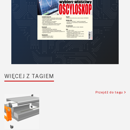
Półprzewodniki
Pomiary i testy
Porady
Projektowanie
Raspberry Pi
Retro
Komunikacja, RF
Robotyka
SBC-SIP-SoC-CoM
WIĘCEJ Z TAGIEM
Sensory
Silniki i serwo
Przejdź do tagu
Software
Sterowanie
Transformatory
Tranzystory