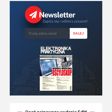
Oceń najnowsze wydanie EdW