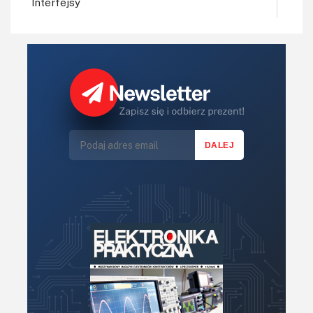
Interfejsy
IoT
Konkursy
Książki
Lasery
LED/LCD/OLED
Mechatronika
Mikrokontrolery (MCV,μC)
Moc
Moduły
Narzędzia
Optoelektronika
PCB/Montaż
Podstawy elektroniki
Podzespoły bierne