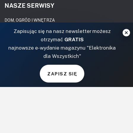
NASZE SERWISY
DOM, OGRÓD I WNĘTRZA
Zapisując się na nasz newsletter możesz
BudujemyDom.pl
otrzymać
GRATIS
Projekty.BudujemyDom.pl
najnowsze e-wydanie magazynu "Elektronika
CoZaIle.pl
dla Wszystkich"
Informator Budownictwa
ZielonyOgródek.pl
CzasNaWnetrze.pl
ZAPISZ SIĘ
MUZYKA I DŹWIĘK
Audio.com.pl
MagazynGitarzysta.pl
MagazynPerkusista.pl
EstradaiStudio.pl
ELEKTRONIKA I AUTOMATYKA