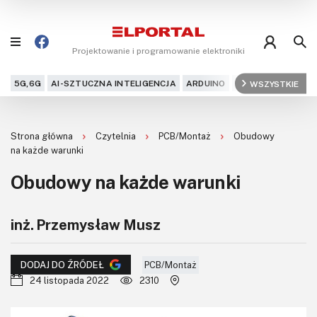
Projektowanie i programowanie elektroniki
5G,6G
AI-SZTUCZNA INTELIGENCJA
ARDUINO
ARM
WSZYSTKIE
AUDIO
AU
Blog
Strona główna
Czytelnia
PCB/Montaż
Obudowy
Projekty
na każde warunki
Obudowy na każde warunki
Kursy
DIY+
inż. Przemysław Musz
Czytelnia
PCB/Montaż
DODAJ DO ŹRÓDEŁ
24 listopada 2022
2310
Dla Ciebie