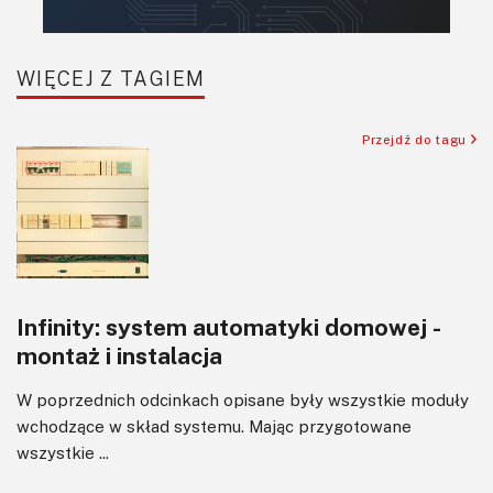
Robotyka
SBC/SIP/SoC/COM
WIĘCEJ Z TAGIEM
Sensory
Silniki i serwo
Przejdź do tagu
Software
Sterowanie
Transformatory
Tranzystory
Wyświetlacze
Infinity: system automatyki domowej -
Wzmacniacze
montaż i instalacja
Zasilanie
W poprzednich odcinkach opisane były wszystkie moduły
wchodzące w skład systemu. Mając przygotowane
wszystkie ...