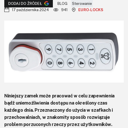
KITy AVT
BLOG
Sterowanie
DODAJ DO ŹRÓDEŁ
17 października 2024
941
EURO-LOCKS
Kontakt
Newsletter
Magazyny
Archiwum
Do pobrania
Niniejszy zamek może pracować w celu zapewnienia
bądź uniemożliwienia dostępu na określony czas
każdego dnia. Przeznaczony do użycia w szafkach i
przechowalniach, w znakomity sposób rozwiązuje
problem porzuconych rzeczy przez użytkowników.