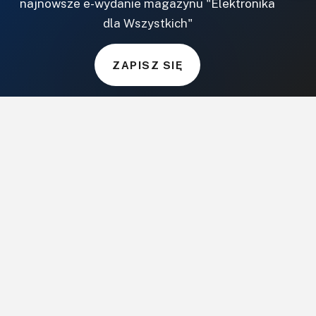
najnowsze e-wydanie magazynu "Elektronika
CzasNaWnetrze.pl
dla Wszystkich"
MUZYKA I DŹWIĘK
ZAPISZ SIĘ
Audio.com.pl
MagazynGitarzysta.pl
MagazynPerkusista.pl
EstradaiStudio.pl
ELEKTRONIKA I AUTOMATYKA
ElektronikaB2B.pl
AutomatykaB2B.pl
Elektronika Praktyczna
Elportal.pl
Świat Radio
FOTOGRAFIA, EDUKACJA I HI-TECH