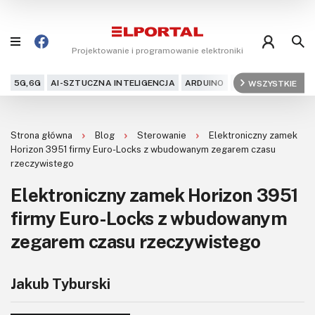
Projektowanie i programowanie elektroniki
5G,6G
AI-SZTUCZNA INTELIGENCJA
ARDUINO
ARM
WSZYSTKIE
AUDIO
AU
Blog
Strona główna
Blog
Sterowanie
Elektroniczny zamek
Projekty
Horizon 3951 firmy Euro-Locks z wbudowanym zegarem czasu
rzeczywistego
Kursy
Elektroniczny zamek Horizon 3951
firmy Euro-Locks z wbudowanym
DIY+
zegarem czasu rzeczywistego
Czytelnia
Dla Ciebie
Jakub Tyburski