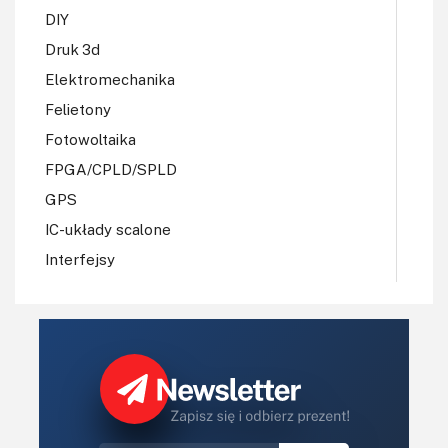
DIY
Druk 3d
Elektromechanika
Felietony
Fotowoltaika
FPGA/CPLD/SPLD
GPS
IC-układy scalone
Interfejsy
IoT
Koła Naukowe
Komputery
Książki
Lasery
LED/LCD/OLED