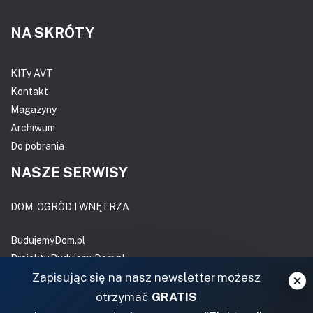
NA SKRÓTY
KITy AVT
Kontakt
Magazyny
Archiwum
Do pobrania
NASZE SERWISY
DOM, OGRÓD I WNĘTRZA
BudujemyDom.pl
Projekty.BudujemyDom.pl
Zapisując się na nasz newsletter możesz
CoZaIle.pl
Informator Budownictwa
otrzymać
GRATIS
ZielonyOgródek.pl