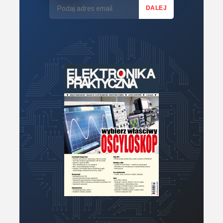
Mechatronika
Mikrokontrolery (MCU,μC)
Moc
Moduły
Narzędzia
Optoelektronika
PCB/Montaż
Podstawy elektroniki
Podzespoły bierne
Półprzewodniki
Pomiary i testy
Projektowanie
Raspberry Pi
Retro
Komunikacja, RF