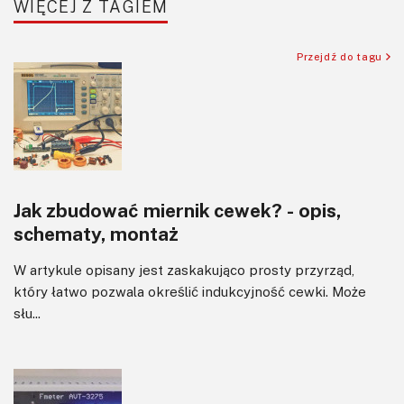
WIĘCEJ Z TAGIEM
Sensory
Silniki i serwo
Przejdź do tagu
Software
Sterowanie
Transformatory
Tranzystory
Wyświetlacze
Jak zbudować miernik cewek? - opis,
Wzmacniacze
schematy, montaż
Zasilanie
W artykule opisany jest zaskakująco prosty przyrząd,
który łatwo pozwala określić indukcyjność cewki. Może
słu...