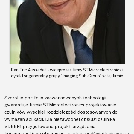
Pan Eric Aussedat - wiceprezes firmy STMicroelectronics i
dyrektor generalny grupy "Imaging Sub-Group" w tej firmie
Szerokie portfolio zaawansowanych technologii
gwarantuje firmie STMicroelectronics projektowanie
czujników wysokiej rozdzielczości dostosowanych do
wymagań aplikacji. Dla niezawodnej obsługi czujnika
VD55H1 przygotowano projekt urządzenia
konsumenckiego obejmujący system podświetlenia wraz z