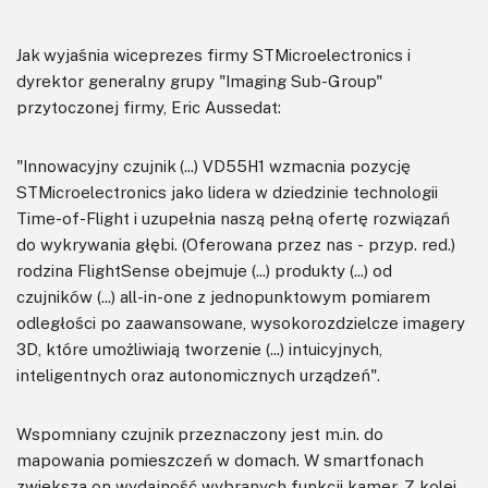
Jak wyjaśnia wiceprezes firmy STMicroelectronics i
dyrektor generalny grupy "Imaging Sub-Group"
przytoczonej firmy, Eric Aussedat:
"Innowacyjny czujnik (...) VD55H1 wzmacnia pozycję
STMicroelectronics jako lidera w dziedzinie technologii
Time-of-Flight i uzupełnia naszą pełną ofertę rozwiązań
do wykrywania głębi. (Oferowana przez nas - przyp. red.)
rodzina FlightSense obejmuje (...) produkty (...) od
czujników (...) all-in-one z jednopunktowym pomiarem
odległości po zaawansowane, wysokorozdzielcze imagery
3D, które umożliwiają tworzenie (...) intuicyjnych,
inteligentnych oraz autonomicznych urządzeń".
Wspomniany czujnik przeznaczony jest m.in. do
mapowania pomieszczeń w domach. W smartfonach
zwiększa on wydajność wybranych funkcji kamer. Z kolei