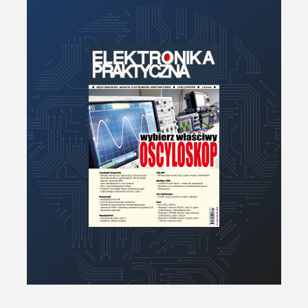
Moc
Moduły
Narzędzia
Optoelektronika
PCB/Montaż
Podstawy elektroniki
Podzespoły bierne
Półprzewodniki
Pomiary i testy
Projektowanie
Raspberry Pi
Retro
Komunikacja, RF
Robotyka
SBC/SIP/SoC/COM