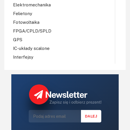
Elektromechanika
Felietony
Fotowoltaika
FPGA/CPLD/SPLD
GPS
IC-układy scalone
Interfejsy
IoT
Koła Naukowe
Komputery
Książki
Lasery
LED/LCD/OLED
Mechatronika
Mikrokontrolery (MCU,μC)