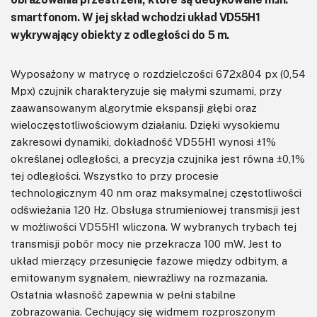
smartfonom. W jej skład wchodzi układ VD55H1
wykrywający obiekty z odległości do 5 m.
Wyposażony w matrycę o rozdzielczości 672x804 px (0,54
Mpx) czujnik charakteryzuje się małymi szumami, przy
zaawansowanym algorytmie ekspansji głębi oraz
wieloczęstotliwościowym działaniu. Dzięki wysokiemu
zakresowi dynamiki, dokładność VD55H1 wynosi ±1%
określanej odległości, a precyzja czujnika jest równa ±0,1%
tej odległości. Wszystko to przy procesie
technologicznym 40 nm oraz maksymalnej częstotliwości
odświeżania 120 Hz. Obsługa strumieniowej transmisji jest
w możliwości VD55H1 wliczona. W wybranych trybach tej
transmisji pobór mocy nie przekracza 100 mW. Jest to
układ mierzący przesunięcie fazowe między odbitym, a
emitowanym sygnałem, niewrażliwy na rozmazania.
Ostatnia własność zapewnia w pełni stabilne
zobrazowania. Cechujący się widmem rozproszonym