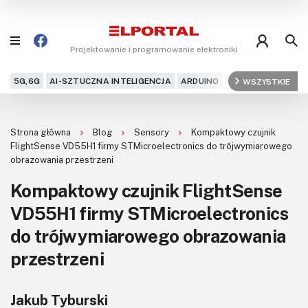
Projektowanie i programowanie elektroniki
5G,6G
AI-SZTUCZNA INTELIGENCJA
ARDUINO
ARM
WSZYSTKIE
AUDIO
AU
Blog
Strona główna
Blog
Sensory
Kompaktowy czujnik
Projekty
FlightSense VD55H1 firmy STMicroelectronics do trójwymiarowego
obrazowania przestrzeni
Kursy
Kompaktowy czujnik FlightSense
VD55H1 firmy STMicroelectronics
DIY+
do trójwymiarowego obrazowania
Czytelnia
przestrzeni
Dla Ciebie
Jakub Tyburski