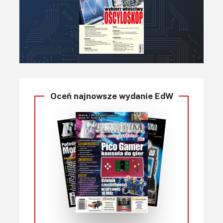
Oceń najnowsze wydanie EdW