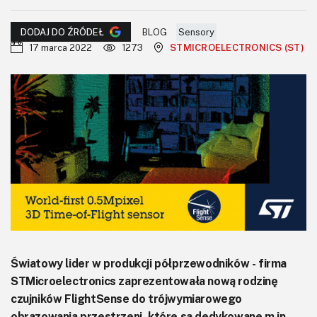
KITy AVT
BLOG
Sensory
DODAJ DO ŹRÓDEŁ
Kontakt
17 marca 2022
1273
STMICROELECTRONICS (ST)
Newsletter
Magazyny
Archiwum
Do pobrania
Światowy lider w produkcji półprzewodników - firma
STMicroelectronics zaprezentowała nową rodzinę
czujników FlightSense do trójwymiarowego
obrazowania przestrzeni, które są dedykowane m.in.