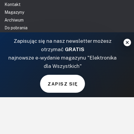
Kontakt
Magazyny
Archiwum
Do pobrania
NASZE SERWISY
Zapisując się na nasz newsletter możesz
otrzymać
GRATIS
DOM, OGRÓD I WNĘTRZA
najnowsze e-wydanie magazynu "Elektronika
dla Wszystkich"
BudujemyDom.pl
Projekty.BudujemyDom.pl
ZAPISZ SIĘ
CoZaIle.pl
Informator Budownictwa
ZielonyOgródek.pl
CzasNaWnetrze.pl
MUZYKA I DŹWIĘK
Audio.com.pl