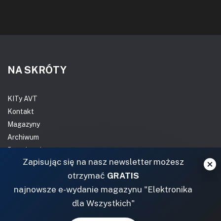
NA SKRÓTY
KITy AVT
Kontakt
Magazyny
Archiwum
Do pobrania
Zapisując się na nasz newsletter możesz
NASZE SERWISY
otrzymać
GRATIS
najnowsze e-wydanie magazynu "Elektronika
DOM, OGRÓD I WNĘTRZA
dla Wszystkich"
BudujemyDom.pl