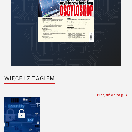
Podzespoły bierne
Półprzewodniki
Pomiary i testy
Projektowanie
Raspberry Pi
Retro
Komunikacja, RF
Robotyka
SBC/SIP/SoC/COM
WIĘCEJ Z TAGIEM
Sensory
Silniki i serwo
Przejdź do tagu
Software
Sterowanie
Transformatory
Tranzystory