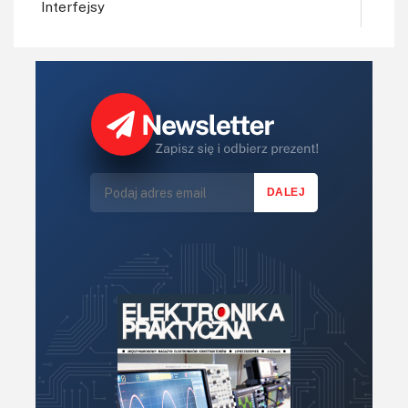
Interfejsy
IoT
Koła Naukowe
Komputery
Książki
Lasery
LED/LCD/OLED
Mechatronika
Mikrokontrolery (MCU,μC)
Moc
Moduły
Narzędzia
Optoelektronika
PCB/Montaż
Podstawy elektroniki