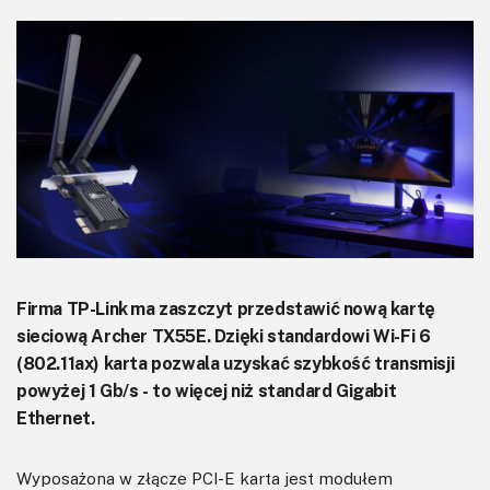
KITy AVT
Kontakt
Newsletter
Magazyny
Archiwum
Do pobrania
Firma TP-Link ma zaszczyt przedstawić nową kartę
sieciową Archer TX55E. Dzięki standardowi Wi-Fi 6
(802.11ax) karta pozwala uzyskać szybkość transmisji
powyżej 1 Gb/s - to więcej niż standard Gigabit
Ethernet.
Wyposażona w złącze PCI-E karta jest modułem