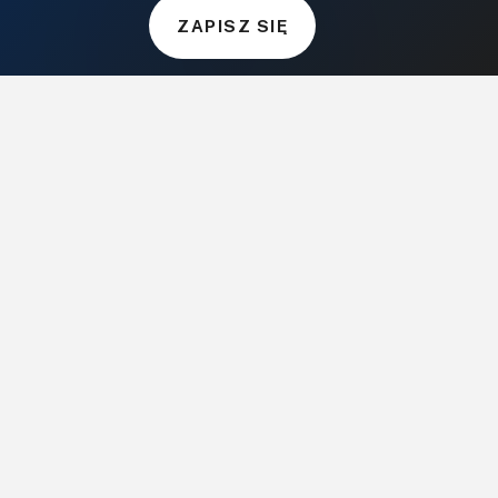
Projekty.BudujemyDom.pl
ZAPISZ SIĘ
CoZaIle.pl
Informator Budownictwa
ZielonyOgródek.pl
CzasNaWnetrze.pl
MUZYKA I DŹWIĘK
Audio.com.pl
MagazynGitarzysta.pl
MagazynPerkusista.pl
EstradaiStudio.pl
ELEKTRONIKA I AUTOMATYKA
ElektronikaB2B.pl
AutomatykaB2B.pl
Elektronika Praktyczna
Elportal.pl