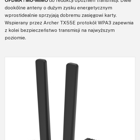
OFDMA
i
MU-MIMO
do redukcji opóźnień transmisji. Dwie
dookólne anteny o dużym zysku energetycznym
wprostidealnie sprzyjają dobremu zasięgowi karty.
Wspierany przez Archer TX55E protokół WPA3 zapewnia
z kolei bezpieczeństwo transmisji na najwyższym
poziomie.