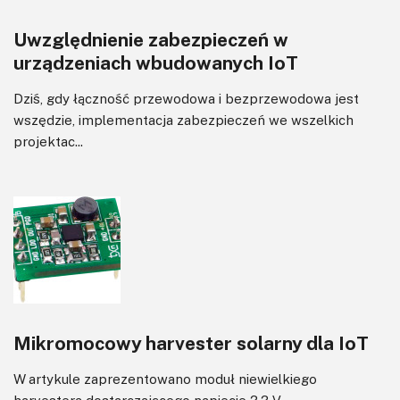
Wyświetlacze
Uwzględnienie zabezpieczeń w
Wzmacniacze
urządzeniach wbudowanych IoT
Zasilanie
Dziś, gdy łączność przewodowa i bezprzewodowa jest
wszędzie, implementacja zabezpieczeń we wszelkich
projektac...
Mikromocowy harvester solarny dla IoT
W artykule zaprezentowano moduł niewielkiego
harvestera dostarczającego napięcie 3,3 V,