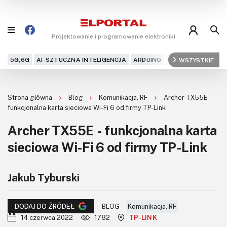
Projektowanie i programowanie elektroniki
5G,6G
AI-SZTUCZNA INTELIGENCJA
ARDUINO
ARM
WSZYSTKIE
AUDIO
AU
Blog
Strona główna
Blog
Komunikacja, RF
Archer TX55E -
Projekty
funkcjonalna karta sieciowa Wi-Fi 6 od firmy TP-Link
Archer TX55E - funkcjonalna karta
Kursy
sieciowa Wi-Fi 6 od firmy TP-Link
DIY+
Jakub Tyburski
Czytelnia
Dla Ciebie
BLOG
Komunikacja, RF
DODAJ DO ŹRÓDEŁ
14 czerwca 2022
1782
TP-LINK