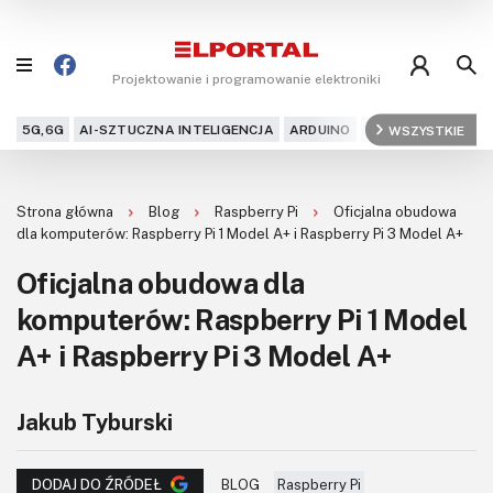
Projektowanie i programowanie elektroniki
5G,6G
AI-SZTUCZNA INTELIGENCJA
ARDUINO
ARM
WSZYSTKIE
AUDIO
AU
Blog
Strona główna
Blog
Raspberry Pi
Oficjalna obudowa
Projekty
dla komputerów: Raspberry Pi 1 Model A+ i Raspberry Pi 3 Model A+
Oficjalna obudowa dla
Kursy
komputerów: Raspberry Pi 1 Model
DIY+
A+ i Raspberry Pi 3 Model A+
Czytelnia
Jakub Tyburski
Dla Ciebie
BLOG
Raspberry Pi
DODAJ DO ŹRÓDEŁ