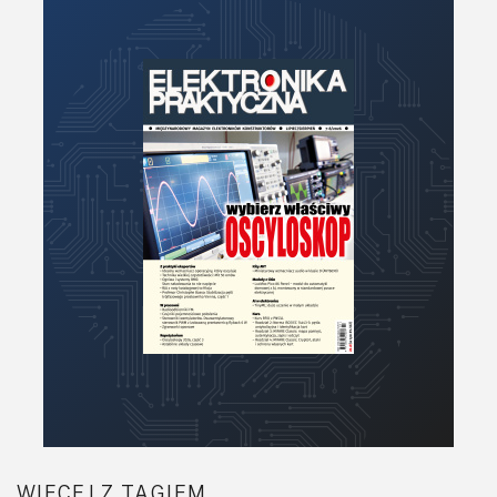
Moc
Moduły
Narzędzia
Optoelektronika
PCB/Montaż
Podstawy elektroniki
Podzespoły bierne
Półprzewodniki
Pomiary i testy
Projektowanie
Raspberry Pi
Retro
Komunikacja, RF
Robotyka
SBC/SIP/SoC/COM
WIĘCEJ Z TAGIEM