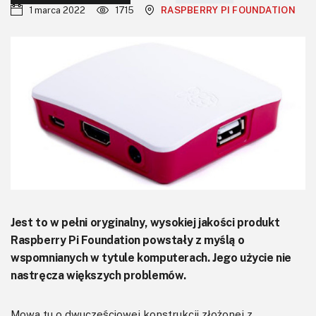
KITy AVT
1 marca 2022
1715
RASPBERRY PI FOUNDATION
Kontakt
Newsletter
Magazyny
Archiwum
Do pobrania
Jest to w pełni oryginalny, wysokiej jakości produkt
Raspberry Pi Foundation powstały z myślą o
wspomnianych w tytule komputerach. Jego użycie nie
nastręcza większych problemów.
Mowa tu o dwuczęściowej konstrukcji złożonej z