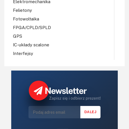
Elektromechanika
Felietony
Fotowoltaika
FPGA/CPLD/SPLD
GPS
IC-układy scalone
Interfejsy
IoT
Koła Naukowe
Komputery
Książki
Lasery
LED/LCD/OLED
Mechatronika
Mikrokontrolery (MCU,μC)