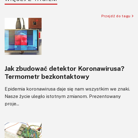
Sensory
Silniki i serwo
Przejdź do tagu
Software
Sterowanie
Transformatory
Tranzystory
Wyświetlacze
Jak zbudować detektor Koronawirusa?
Wzmacniacze
Termometr bezkontaktowy
Zasilanie
Epidemia koronawirusa daje się nam wszystkim we znaki.
Nasze życie uległo istotnym zmianom. Prezentowany
proje...