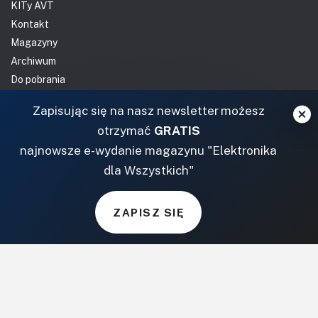
KITy AVT
Kontakt
Magazyny
Archiwum
Do pobrania
NASZE SERWISY
Zapisując się na nasz newsletter możesz
otrzymać
GRATIS
DOM, OGRÓD I WNĘTRZA
najnowsze e-wydanie magazynu "Elektronika
dla Wszystkich"
BudujemyDom.pl
Projekty.BudujemyDom.pl
ZAPISZ SIĘ
CoZaIle.pl
Informator Budownictwa
ZielonyOgródek.pl
CzasNaWnetrze.pl
MUZYKA I DŹWIĘK