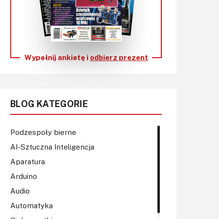
KITy AVT
Kontakt
Newsletter
Wypełnij ankietę i
odbierz prezent
Magazyny
Archiwum
BLOG KATEGORIE
Do pobrania
Podzespoły bierne
AI-Sztuczna Inteligencja
Aparatura
Arduino
Audio
Automatyka