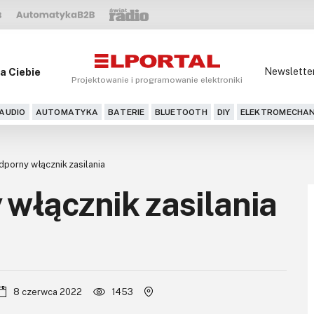
a Ciebie
Newslette
Projektowanie i programowanie elektroniki
AUDIO
AUTOMATYKA
BATERIE
BLUETOOTH
DIY
ELEKTROMECHAN
porny włącznik zasilania
włącznik zasilania
8 czerwca 2022
1453