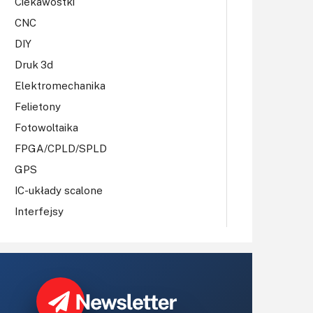
Ciekawostki
CNC
DIY
Druk 3d
Elektromechanika
Felietony
Fotowoltaika
FPGA/CPLD/SPLD
GPS
IC-układy scalone
Interfejsy
IoT
Koła Naukowe
Komputery
Książki