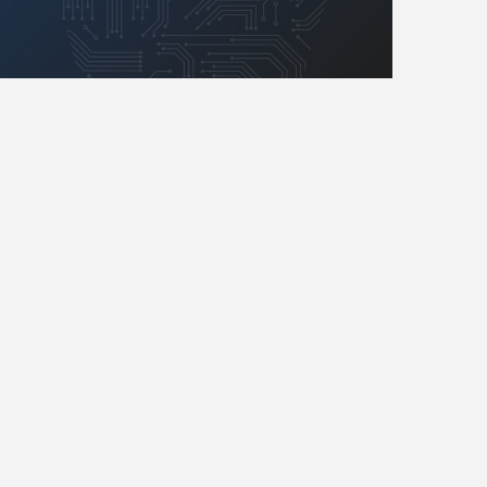
Retro
Komunikacja, RF
Robotyka
SBC/SIP/SoC/COM
Sensory
Silniki i serwo
Software
Sterowanie
Transformatory
Tranzystory
Wyświetlacze
Wzmacniacze
Zasilanie