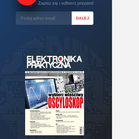
Lasery
LED/LCD/OLED
Mechatronika
Mikrokontrolery (MCU,μC)
Moc
Moduły
Narzędzia
Optoelektronika
PCB/Montaż
Podstawy elektroniki
Podzespoły bierne
Półprzewodniki
Pomiary i testy
Projektowanie
Raspberry Pi