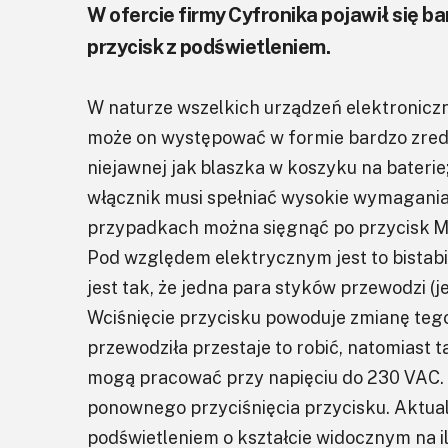
W ofercie firmy Cyfronika pojawił się b
przycisk z podświetleniem.
W naturze wszelkich urządzeń elektroniczn
może on występować w formie bardzo zre
niejawnej jak blaszka w koszyku na bateri
włącznik musi spełniać wysokie wymagania 
przypadkach można sięgnąć po przycisk MV
Pod względem elektrycznym jest to bistab
jest tak, że jedna para styków przewodzi (je
Wciśnięcie przycisku powoduje zmianę tego 
przewodziła przestaje to robić, natomiast t
mogą pracować przy napięciu do 230 VAC.
ponownego przyciśnięcia przycisku. Aktual
podświetleniem o kształcie widocznym na il