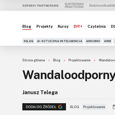
SERWISY PARTNERSKIE:
Blog
Projekty
Kursy
DIY+
Czytelnia
Dl
5G,6G
AI-SZTUCZNA INTELIGENCJA
ARDUINO
ARM
Strona główna
Blog
Projektowanie
Wandalood
Wandaloodporny 
Janusz Telega
BLOG
Projektowanie
DODAJ DO ŹRÓDEŁ