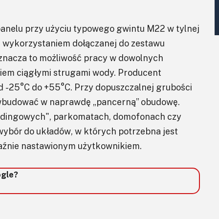
anelu przy użyciu typowego gwintu M22 w tylnej
z wykorzystaniem dołączanej do zestawu
Oznacza to możliwość pracy w dowolnych
iem ciągłymi strugami wody. Producent
d -25°C do +55°C. Przy dopuszczalnej grubości
wbudować w naprawdę „pancerną” obudowę.
ndingowych", parkomatach, domofonach czy
wybór do układów, w których potrzebna jest
jaźnie nastawionym użytkownikiem.
ogle?