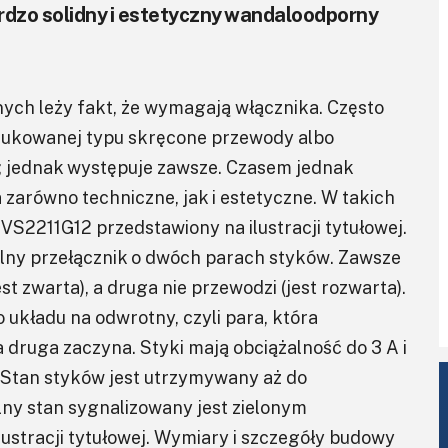
ardzo solidny i estetyczny wandaloodporny
ych leży fakt, że wymagają włącznika. Często
dukowanej typu skręcone przewody albo
e; jednak występuje zawsze. Czasem jednak
zarówno techniczne, jak i estetyczne. W takich
S2211G12 przedstawiony na ilustracji tytułowej.
ilny przełącznik o dwóch parach styków. Zawsze
st zwarta), a druga nie przewodzi (jest rozwarta).
układu na odwrotny, czyli para, która
a druga zaczyna. Styki mają obciążalność do 3 A i
 Stan styków jest utrzymywany aż do
ny stan sygnalizowany jest zielonym
ustracji tytułowej. Wymiary i szczegóły budowy