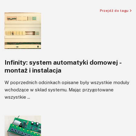
Silniki i serwo
Przejdź do tagu
Software
Sterowanie
Transformatory
Tranzystory
Wyświetlacze
Infinity: system automatyki domowej -
Wzmacniacze
montaż i instalacja
Zasilanie
W poprzednich odcinkach opisane były wszystkie moduły
wchodzące w skład systemu. Mając przygotowane
wszystkie ...