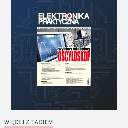
Moduły
Narzędzia
Optoelektronika
PCB/Montaż
Podstawy elektroniki
Podzespoły bierne
Półprzewodniki
Pomiary i testy
Projektowanie
Raspberry Pi
Retro
Komunikacja, RF
Robotyka
SBC/SIP/SoC/COM
WIĘCEJ Z TAGIEM
Sensory