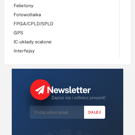
Felietony
Fotowoltaika
FPGA/CPLD/SPLD
GPS
IC-układy scalone
Interfejsy
IoT
Koła Naukowe
Komputery
Książki
Lasery
LED/LCD/OLED
Mechatronika
Mikrokontrolery (MCU,μC)
Moc