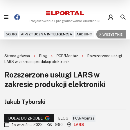
Projektowanie i programowanie elektroniki
5G,6G
AI-SZTUCZNA INTELIGENCJA
ARDUINO
ARM
WSZYSTKIE
AUDIO
AU
Blog
Strona główna
Blog
PCB/Montaż
Rozszerzone usługi
Projekty
LARS w zakresie produkcji elektroniki
Rozszerzone usługi LARS w
Kursy
zakresie produkcji elektroniki
DIY+
Jakub Tyburski
Czytelnia
Dla Ciebie
BLOG
PCB/Montaż
DODAJ DO ŹRÓDEŁ
15 września 2023
960
LARS