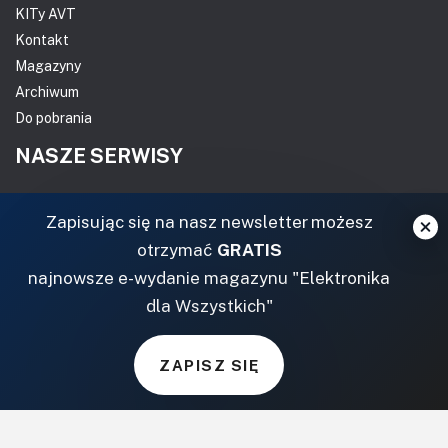
KITy AVT
Kontakt
Magazyny
Archiwum
Do pobrania
NASZE SERWISY
DOM, OGRÓD I WNĘTRZA
Zapisując się na nasz newsletter możesz
otrzymać
GRATIS
BudujemyDom.pl
najnowsze e-wydanie magazynu "Elektronika
Projekty.BudujemyDom.pl
dla Wszystkich"
CoZaIle.pl
Informator Budownictwa
ZielonyOgródek.pl
ZAPISZ SIĘ
CzasNaWnetrze.pl
MUZYKA I DŹWIĘK