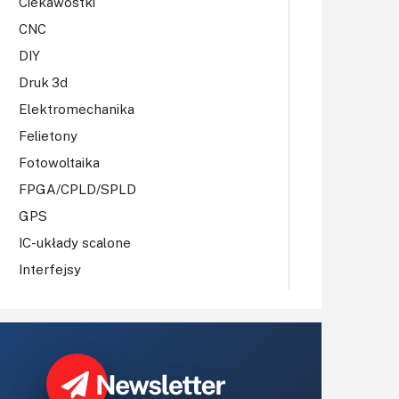
Ciekawostki
CNC
DIY
Druk 3d
Elektromechanika
Felietony
Fotowoltaika
FPGA/CPLD/SPLD
GPS
IC-układy scalone
Interfejsy
IoT
Koła Naukowe
Komputery
Książki