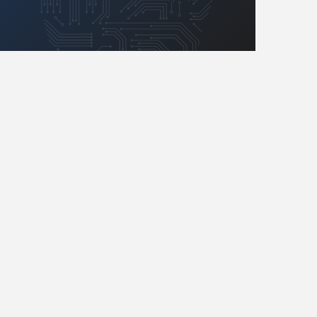
Retro
Komunikacja, RF
Robotyka
SBC/SIP/SoC/COM
Sensory
Silniki i serwo
Software
Sterowanie
Transformatory
Tranzystory
Wyświetlacze
Wzmacniacze
Zasilanie