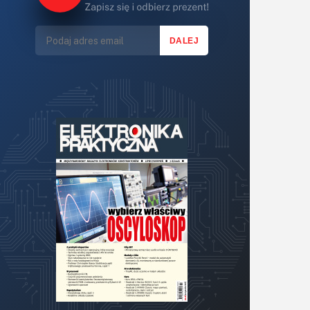
Lasery
LED/LCD/OLED
Mechatronika
Mikrokontrolery (MCU,μC)
Moc
Moduły
Narzędzia
Optoelektronika
PCB/Montaż
Podstawy elektroniki
Podzespoły bierne
Półprzewodniki
Pomiary i testy
Projektowanie
Raspberry Pi