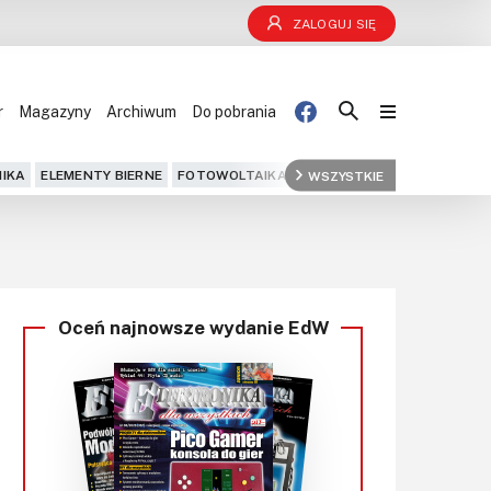
ZALOGUJ SIĘ
r
Magazyny
Archiwum
Do pobrania
Blog
IKA
ELEMENTY BIERNE
FOTOWOLTAIKA
FPGA
WSZYSTKIE
GPS
IOT
KOMPU
Projekty
Kursy
Oceń najnowsze wydanie EdW
DIY+
Czytelnia
Dla Ciebie