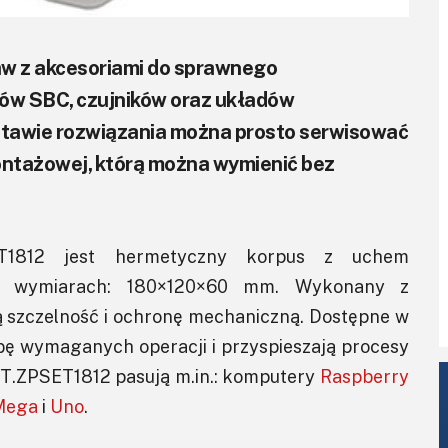
 z akcesoriami do sprawnego
ów SBC, czujników oraz układów
tawie rozwiązania można prosto serwisować
montażowej, którą można wymienić bez
T1812 jest hermetyczny korpus z uchem
o wymiarach: 180×120×60 mm. Wykonany z
ą szczelność i ochronę mechaniczną. Dostępne w
bę wymaganych operacji i przyspieszają procesy
OT.ZPSET1812 pasują m.in.: komputery
Raspberry
Mega
i
Uno
.