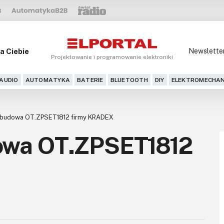
a Ciebie
Newslette
Projektowanie i programowanie elektroniki
AUDIO
AUTOMATYKA
BATERIE
BLUETOOTH
DIY
ELEKTROMECHAN
obudowa OT.ZPSET1812 firmy KRADEX
owa OT.ZPSET1812