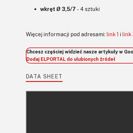
wkręt Ø 3,5/7
- 4 sztuki
Więcej informacji pod adresami:
link 1
i
link
Chcesz częściej widzieć nasze artykuły w Go
Dodaj ELPORTAL do ulubionych źródeł
DATA SHEET