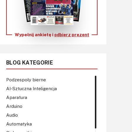
KITy AVT
Kontakt
Newsletter
Wypełnij ankietę i
odbierz prezent
Magazyny
Archiwum
BLOG KATEGORIE
Do pobrania
Podzespoły bierne
AI-Sztuczna Inteligencja
Aparatura
Arduino
Audio
Automatyka