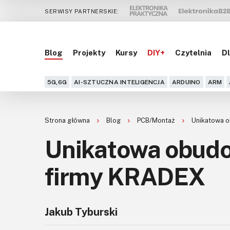
SERWISY PARTNERSKIE:
Blog
Projekty
Kursy
DIY+
Czytelnia
Dl
5G,6G
AI-SZTUCZNA INTELIGENCJA
ARDUINO
ARM
Strona główna
Blog
PCB/Montaż
Unikatowa 
Unikatowa obud
firmy KRADEX
Jakub Tyburski