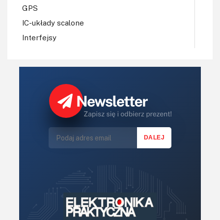
GPS
IC-układy scalone
Interfejsy
IoT
Koła Naukowe
Komputery
Książki
Lasery
LED/LCD/OLED
Mechatronika
Mikrokontrolery (MCU,μC)
Moc
Moduły
Narzędzia
Optoelektronika