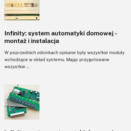
Transformatory
Tranzystory
Wyświetlacze
Infinity: system automatyki domowej -
Wzmacniacze
montaż i instalacja
Zasilanie
W poprzednich odcinkach opisane były wszystkie moduły
wchodzące w skład systemu. Mając przygotowane
wszystkie ...