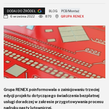
KITy AVT
BLOG
PCB/Montaż
DODAJ DO ŹRÓDEŁ
Kontakt
6 września 2022
870
GRUPA RENEX
Newsletter
Magazyny
Archiwum
Do pobrania
Grupa RENEX poinformowała o zainicjowaniu trzeciej
edycji projektu dotyczącego świadczenia bezpłatnej
usługi doradczej w zakresie przygotowywania procesu
nadruku pasty lutowniczej.