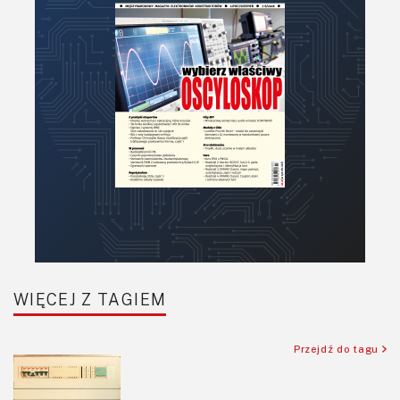
PCB/Montaż
Podstawy elektroniki
Podzespoły bierne
Półprzewodniki
Pomiary i testy
Projektowanie
Raspberry Pi
Retro
Komunikacja, RF
Robotyka
SBC/SIP/SoC/COM
WIĘCEJ Z TAGIEM
Sensory
Silniki i serwo
Przejdź do tagu
Software
Sterowanie