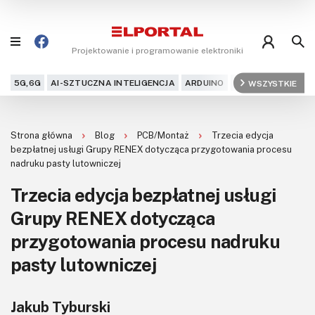
Projektowanie i programowanie elektroniki
5G,6G
AI-SZTUCZNA INTELIGENCJA
ARDUINO
ARM
WSZYSTKIE
AUDIO
AU
Blog
Strona główna
Blog
PCB/Montaż
Trzecia edycja
Projekty
bezpłatnej usługi Grupy RENEX dotycząca przygotowania procesu
nadruku pasty lutowniczej
Kursy
Trzecia edycja bezpłatnej usługi
Grupy RENEX dotycząca
DIY+
przygotowania procesu nadruku
Czytelnia
pasty lutowniczej
Dla Ciebie
Jakub Tyburski