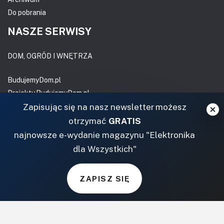
Do pobrania
NASZE SERWISY
DOM, OGRÓD I WNĘTRZA
BudujemyDom.pl
Projekty.BudujemyDom.pl
CoZaIle.pl
Zapisując się na nasz newsletter możesz
Informator Budownictwa
otrzymać
GRATIS
ZielonyOgródek.pl
najnowsze e-wydanie magazynu "Elektronika
CzasNaWnetrze.pl
dla Wszystkich"
MUZYKA I DŹWIĘK
ZAPISZ SIĘ
Audio.com.pl
MagazynGitarzysta.pl
MagazynPerkusista.pl