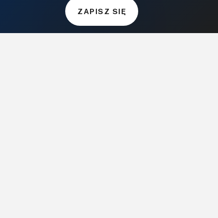
ZAPISZ SIĘ
Audio.com.pl
MagazynGitarzysta.pl
MagazynPerkusista.pl
EstradaiStudio.pl
ELEKTRONIKA I AUTOMATYKA
ElektronikaB2B.pl
AutomatykaB2B.pl
Elektronika Praktyczna
Elportal.pl
Świat Radio
FOTOGRAFIA, EDUKACJA I HI-TECH
Fotopolis.pl
ZDROWIE I RODZINA