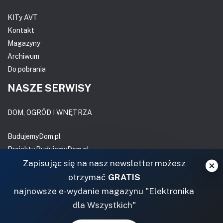
KITy AVT
Kontakt
Magazyny
Archiwum
Do pobrania
NASZE SERWISY
DOM, OGRÓD I WNĘTRZA
BudujemyDom.pl
Projekty.BudujemyDom.pl
CoZaIle.pl
Zapisując się na nasz newsletter możesz
Informator Budownictwa
otrzymać
GRATIS
ZielonyOgródek.pl
najnowsze e-wydanie magazynu "Elektronika
CzasNaWnetrze.pl
dla Wszystkich"
MUZYKA I DŹWIĘK