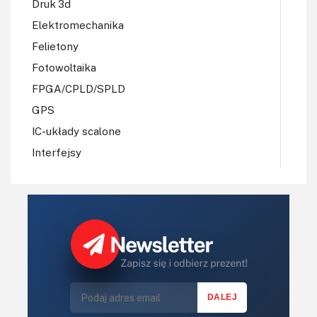
Druk 3d
Elektromechanika
Felietony
Fotowoltaika
FPGA/CPLD/SPLD
GPS
IC-układy scalone
Interfejsy
IoT
Koła Naukowe
Komputery
Książki
Lasery
LED/LCD/OLED
Mechatronika