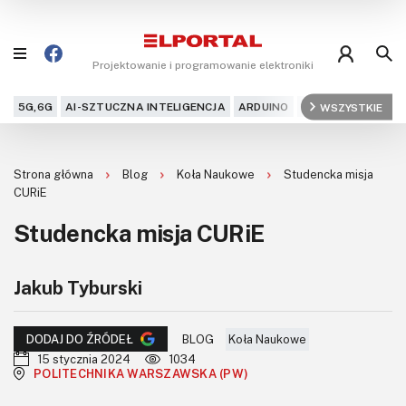
Projektowanie i programowanie elektroniki
5G,6G
AI-SZTUCZNA INTELIGENCJA
ARDUINO
ARM
WSZYSTKIE
AUDIO
AU
Blog
Strona główna
Blog
Koła Naukowe
Studencka misja
Projekty
CURiE
Studencka misja CURiE
Kursy
DIY+
Jakub Tyburski
Czytelnia
BLOG
Koła Naukowe
DODAJ DO ŹRÓDEŁ
15 stycznia 2024
1034
Dla Ciebie
POLITECHNIKA WARSZAWSKA (PW)