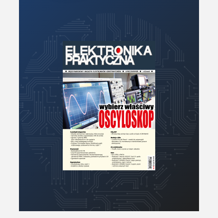
Mikrokontrolery (MCU,μC)
Moc
Moduły
Narzędzia
Optoelektronika
PCB/Montaż
Podstawy elektroniki
Podzespoły bierne
Półprzewodniki
Pomiary i testy
Projektowanie
Raspberry Pi
Retro
Komunikacja, RF
Robotyka