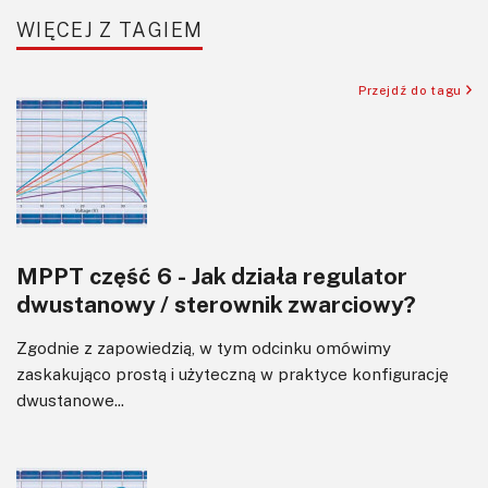
SBC/SIP/SoC/COM
WIĘCEJ Z TAGIEM
Sensory
Silniki i serwo
Przejdź do tagu
Software
Sterowanie
Transformatory
Tranzystory
Wyświetlacze
MPPT część 6 - Jak działa regulator
Wzmacniacze
dwustanowy / sterownik zwarciowy?
Zasilanie
Zgodnie z zapowiedzią, w tym odcinku omówimy
zaskakująco prostą i użyteczną w praktyce konfigurację
dwustanowe...