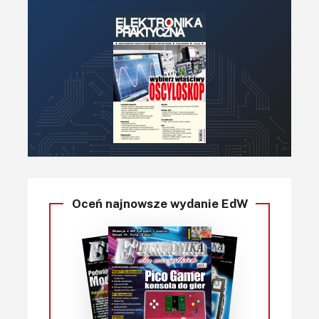
Oceń najnowsze wydanie EdW