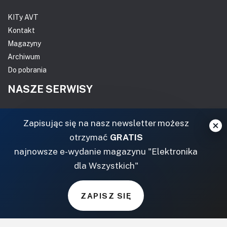
KITy AVT
Kontakt
Magazyny
Archiwum
Do pobrania
NASZE SERWISY
DOM, OGRÓD I WNĘTRZA
Zapisując się na nasz newsletter możesz
otrzymać
GRATIS
BudujemyDom.pl
najnowsze e-wydanie magazynu "Elektronika
Projekty.BudujemyDom.pl
dla Wszystkich"
CoZaIle.pl
Informator Budownictwa
ZielonyOgródek.pl
ZAPISZ SIĘ
CzasNaWnetrze.pl
MUZYKA I DŹWIĘK