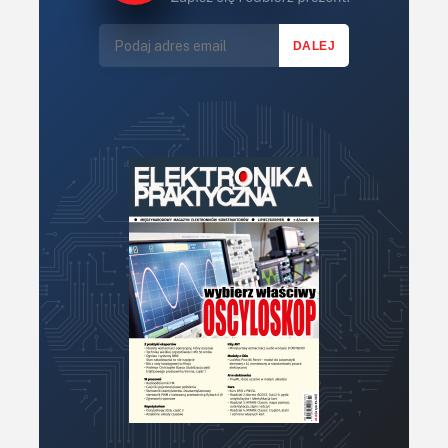
LED/LCD/OLED
Mechatronika
Mikrokontrolery (MCU,μC)
Moc
Moduły
Narzędzia
Optoelektronika
PCB/Montaż
Podstawy elektroniki
Podzespoły bierne
Półprzewodniki
Pomiary i testy
Projektowanie
Raspberry Pi
Retro