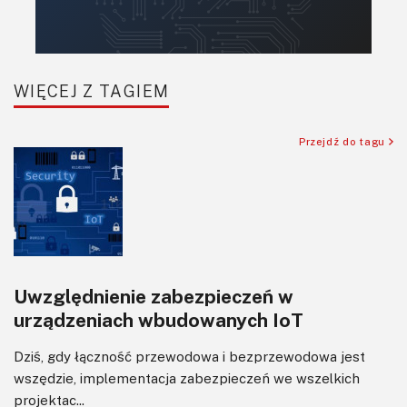
Komunikacja, RF
Robotyka
SBC/SIP/SoC/COM
WIĘCEJ Z TAGIEM
Sensory
Silniki i serwo
Przejdź do tagu
Software
Sterowanie
Transformatory
Tranzystory
Wyświetlacze
Uwzględnienie zabezpieczeń w
Wzmacniacze
urządzeniach wbudowanych IoT
Zasilanie
Dziś, gdy łączność przewodowa i bezprzewodowa jest
wszędzie, implementacja zabezpieczeń we wszelkich
projektac...