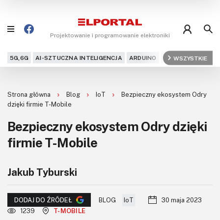
Projektowanie i programowanie elektroniki
5G,6G
AI-SZTUCZNA INTELIGENCJA
ARDUINO
ARM
WSZYSTKIE
AUDIO
AU
Blog
Strona główna
Blog
IoT
Bezpieczny ekosystem Odry
Projekty
dzięki firmie T-Mobile
Bezpieczny ekosystem Odry dzięki
Kursy
firmie T-Mobile
DIY+
Jakub Tyburski
Czytelnia
Dla Ciebie
BLOG
IoT
30 maja 2023
DODAJ DO ŹRÓDEŁ
1239
T-MOBILE