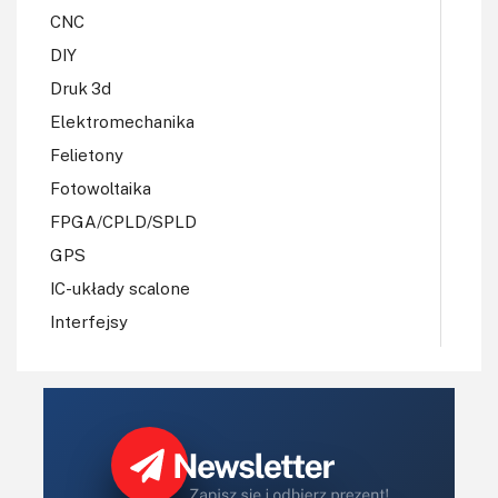
CNC
DIY
Druk 3d
Elektromechanika
Felietony
Fotowoltaika
FPGA/CPLD/SPLD
GPS
IC-układy scalone
Interfejsy
IoT
Koła Naukowe
Komputery
Książki
Lasery