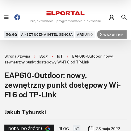
Projektowanie i programowanie elektroniki
5G,6G
AI-SZTUCZNA INTELIGENCJA
ARDUINO
ARM
WSZYSTKIE
AUDIO
AU
Blog
Strona główna
Blog
IoT
EAP610-Outdoor: nowy,
Projekty
zewnętrzny punkt dostępowy Wi-Fi 6 od TP-Link
EAP610-Outdoor: nowy,
Kursy
zewnętrzny punkt dostępowy Wi-
DIY+
Fi 6 od TP-Link
Czytelnia
Jakub Tyburski
Dla Ciebie
BLOG
IoT
23 maja 2022
DODAJ DO ŹRÓDEŁ