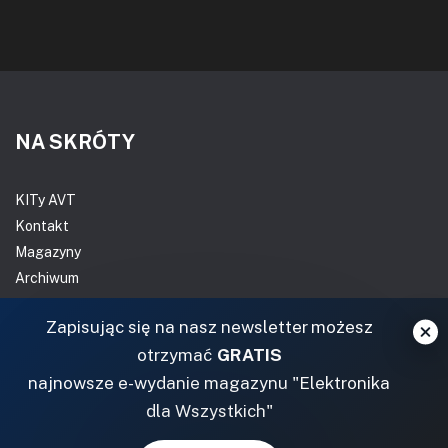
NA SKRÓTY
KITy AVT
Kontakt
Magazyny
Archiwum
Do pobrania
Zapisując się na nasz newsletter możesz
NASZE SERWISY
otrzymać
GRATIS
najnowsze e-wydanie magazynu "Elektronika
DOM, OGRÓD I WNĘTRZA
dla Wszystkich"
BudujemyDom.pl