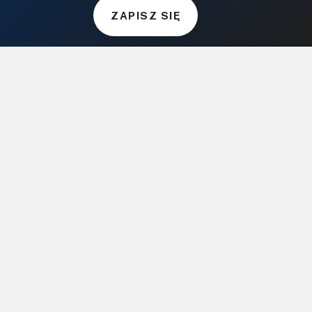
Projekty.BudujemyDom.pl
ZAPISZ SIĘ
CoZaIle.pl
Informator Budownictwa
ZielonyOgródek.pl
CzasNaWnetrze.pl
MUZYKA I DŹWIĘK
Audio.com.pl
MagazynGitarzysta.pl
MagazynPerkusista.pl
EstradaiStudio.pl
ELEKTRONIKA I AUTOMATYKA
ElektronikaB2B.pl
AutomatykaB2B.pl
Elektronika Praktyczna
Elportal.pl