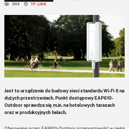
KITy AVT
1914
TP-LINK
Kontakt
Newsletter
Magazyny
Archiwum
Do pobrania
Jest to urządzenie do budowy sieci standardu Wi-Fi 6 na
dużych przestrzeniach. Punkt dostępowy EAP610-
Outdoor sprawdza się m.in. na hotelowych tarasach
oraz w produkcyjnych halach.
Oferowana przez EAP610-Outdoor przepustowość w pełni