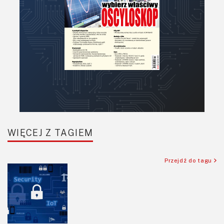
Podzespoły bierne
Półprzewodniki
Pomiary i testy
Projektowanie
Raspberry Pi
Retro
Komunikacja, RF
Robotyka
SBC/SIP/SoC/COM
WIĘCEJ Z TAGIEM
Sensory
Silniki i serwo
Przejdź do tagu
Software
Sterowanie
Transformatory
Tranzystory