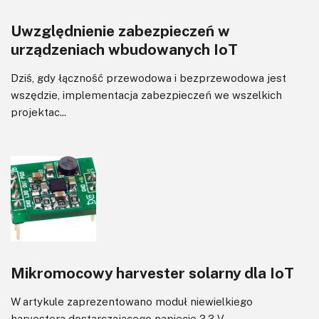
Wyświetlacze
Uwzględnienie zabezpieczeń w
Wzmacniacze
urządzeniach wbudowanych IoT
Zasilanie
Dziś, gdy łączność przewodowa i bezprzewodowa jest
wszędzie, implementacja zabezpieczeń we wszelkich
projektac...
Mikromocowy harvester solarny dla IoT
W artykule zaprezentowano moduł niewielkiego
harvestera dostarczającego napięcie 3,3 V,