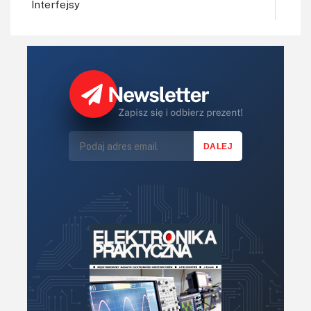
Interfejsy
IoT
Koła Naukowe
Komputery
Książki
Lasery
LED/LCD/OLED
Mechatronika
Mikrokontrolery (MCU,μC)
Moc
Moduły
Narzędzia
Optoelektronika
PCB/Montaż
Podstawy elektroniki