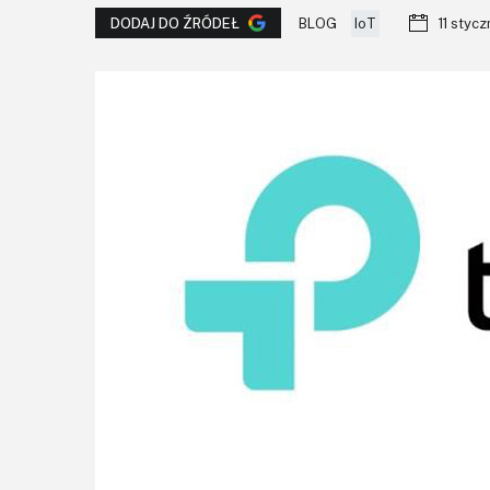
BLOG
IoT
11 styc
DODAJ DO ŹRÓDEŁ