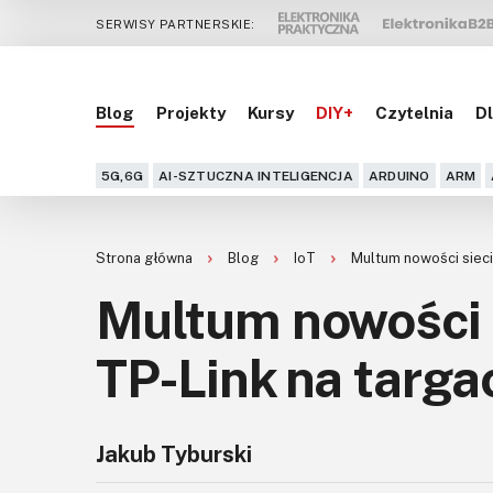
SERWISY PARTNERSKIE:
Blog
Projekty
Kursy
DIY+
Czytelnia
Dl
5G,6G
AI-SZTUCZNA INTELIGENCJA
ARDUINO
ARM
Strona główna
Blog
IoT
Multum nowości sieci
Multum nowości 
TP-Link na targ
Jakub Tyburski