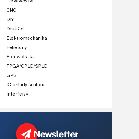
Ciekawostki
CNC
DIY
Druk 3d
Elektromechanika
Felietony
Fotowoltaika
FPGA/CPLD/SPLD
GPS
IC-układy scalone
Interfejsy
IoT
Koła Naukowe
Komputery
Książki