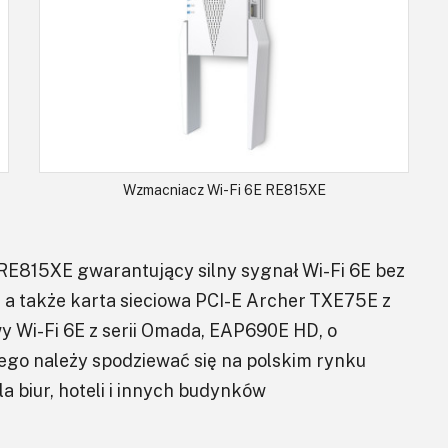
Wzmacniacz Wi-Fi 6E RE815XE
RE815XE gwarantujący silny sygnał Wi-Fi 6E bez
 a także karta sieciowa PCI-E Archer TXE75E z
wy Wi-Fi 6E z serii Omada, EAP690E HD, o
rego należy spodziewać się na polskim rynku
 biur, hoteli i innych budynków