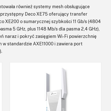
ntowała również systemy mesh obsługujące
ę: przystępny Deco XE75 oferujący transfer
o XE200 o sumarycznej szybkości 11 Gb/s (4804
asma 5 GHz, plus 1148 Mb/s dla pasma 2,4 GHz),
ń naraz i pokryć zasięgiem Wi-Fi powierzchnię
m w standardzie AXE11000 i zawiera port
.