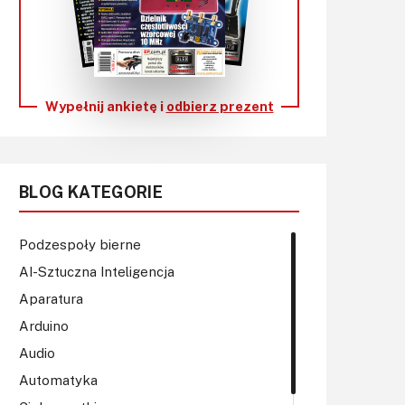
KITy AVT
Kontakt
Newsletter
Wypełnij ankietę i
odbierz prezent
Magazyny
Archiwum
BLOG KATEGORIE
Do pobrania
Podzespoły bierne
AI-Sztuczna Inteligencja
Aparatura
Arduino
Audio
Automatyka