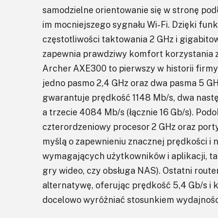
samodzielne orientowanie się w stronę pod
im mocniejszego sygnału Wi-Fi. Dzięki fu
częstotliwości taktowania 2 GHz i gigabito
zapewnia prawdziwy komfort korzystania z 
Archer AXE300 to pierwszy w historii firm
jedno pasmo 2,4 GHz oraz dwa pasma 5 GHz
gwarantuje prędkość 1148 Mb/s, dwa nastę
a trzecie 4084 Mb/s (łącznie 16 Gb/s). Pod
czterordzeniowy procesor 2 GHz oraz porty 
myślą o zapewnieniu znacznej prędkości i n
wymagających użytkowników i aplikacji, ta
gry wideo, czy obsługa NAS). Ostatni rout
alternatywę, oferując prędkość 5,4 Gb/s 
docelowo wyróżniać stosunkiem wydajności