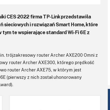
iki CES 2022 firma TP-Link przedstawiła
ń sieciowych i rozwiązań Smart Home, które
 tym te wspierające standard Wi-Fi 6E z
.in. trójzakresowy router Archer AXE200 Omni z
sowy router Archer AXE300, którego prędkość
owo router Archer AXE75, w którym jest
 6E (pierwszy z nich został uhonorowany
ward).