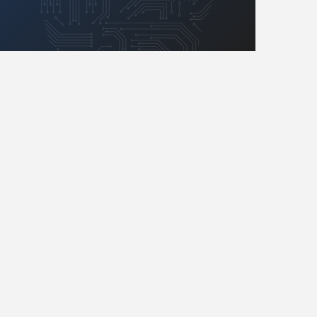
Retro
Komunikacja, RF
Robotyka
SBC/SIP/SoC/COM
Sensory
Silniki i serwo
Software
Sterowanie
Transformatory
Tranzystory
Wyświetlacze
Wzmacniacze
Zasilanie