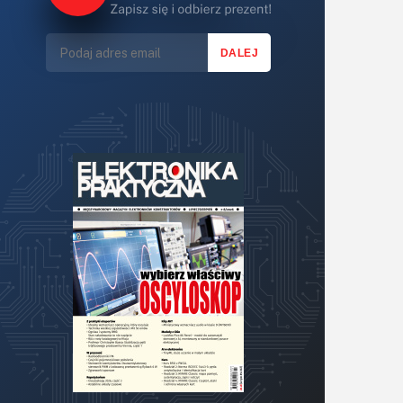
Lasery
LED/LCD/OLED
Mechatronika
Mikrokontrolery (MCU,μC)
Moc
Moduły
Narzędzia
Optoelektronika
PCB/Montaż
Podstawy elektroniki
Podzespoły bierne
Półprzewodniki
Pomiary i testy
Projektowanie
Raspberry Pi