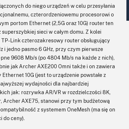
łączonych do niego urządzeń w celu przesyłania
nkcjonalnemu, czterordzeniowemu procesorowi o
wym portom Ethernet (2,5G oraz 10G) router ten
superszybkiej sieci w całym domu. Z kolei
y TP-Link czterozakresowy router obsługujący
 i jedno pasmo 6 GHz, przy czym pierwsze
pne 9608 Mb/s (po 4804 Mb/s na każde z nich),
obnie jak Archer AXE200 Omni także i on zawiera
Ethernet 10G (jest to urządzenie powstałe z
ajwyższej wydajności dla najbardziej
kich jak: rozrywka AR/VR w rozdzielczości 8K,
er, Archer AXE75, stanowi przy tym budżetową
i kompatybilność z systemem OneMesh (ma się on
 do ceny).