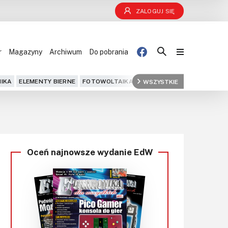
ZALOGUJ SIĘ
r
Magazyny
Archiwum
Do pobrania
Blog
IKA
ELEMENTY BIERNE
FOTOWOLTAIKA
FPGA
WSZYSTKIE
GPS
IOT
KOMPU
Projekty
Kursy
Oceń najnowsze wydanie EdW
DIY+
Czytelnia
Dla Ciebie