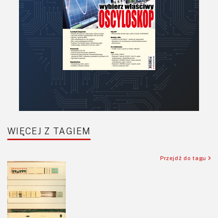
Podzespoły bierne
Półprzewodniki
Pomiary i testy
Projektowanie
Raspberry Pi
Retro
Komunikacja, RF
Robotyka
SBC/SIP/SoC/COM
WIĘCEJ Z TAGIEM
Sensory
Silniki i serwo
Przejdź do tagu
Software
Sterowanie
Transformatory
Tranzystory