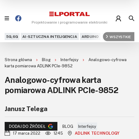
Projektowanie i programowanie elektroniki
5G,6G
AI-SZTUCZNA INTELIGENCJA
ARDUINO
ARM
WSZYSTKIE
AUDIO
AU
Blog
Strona główna
Blog
Interfejsy
Analogowo-cyfrowa
Projekty
karta pomiarowa ADLINK PCIe-9852
Analogowo-cyfrowa karta
Kursy
pomiarowa ADLINK PCIe-9852
DIY+
Janusz Telega
Czytelnia
Dla Ciebie
BLOG
Interfejsy
DODAJ DO ŹRÓDEŁ
17 marca 2022
1245
ADLINK TECHNOLOGY