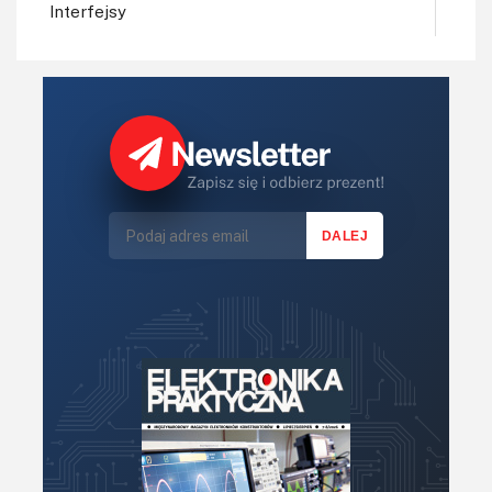
Interfejsy
IoT
Koła Naukowe
Komputery
Książki
Lasery
LED/LCD/OLED
Mechatronika
Mikrokontrolery (MCU,μC)
Moc
Moduły
Narzędzia
Optoelektronika
PCB/Montaż
Podstawy elektroniki