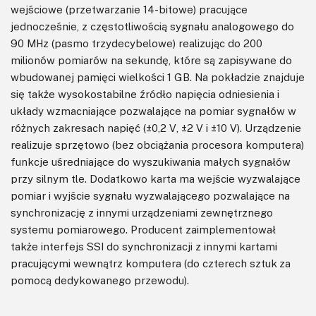
wejściowe (przetwarzanie 14-bitowe) pracujące
jednocześnie, z częstotliwością sygnału analogowego do
90 MHz (pasmo trzydecybelowe) realizując do 200
milionów pomiarów na sekundę, które są zapisywane do
wbudowanej pamięci wielkości 1 GB. Na pokładzie znajduje
się także wysokostabilne źródło napięcia odniesienia i
układy wzmacniające pozwalające na pomiar sygnałów w
różnych zakresach napięć (±0,2 V, ±2 V i ±10 V). Urządzenie
realizuje sprzętowo (bez obciążania procesora komputera)
funkcje uśredniające do wyszukiwania małych sygnałów
przy silnym tle. Dodatkowo karta ma wejście wyzwalające
pomiar i wyjście sygnału wyzwalającego pozwalające na
synchronizację z innymi urządzeniami zewnętrznego
systemu pomiarowego. Producent zaimplementował
także interfejs SSI do synchronizacji z innymi kartami
pracującymi wewnątrz komputera (do czterech sztuk za
pomocą dedykowanego przewodu).