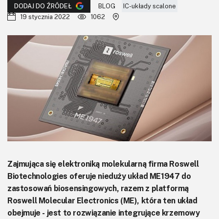
KITy AVT
BLOG
IC-układy scalone
DODAJ DO ŹRÓDEŁ
19 stycznia 2022
1062
Kontakt
Newsletter
Magazyny
Archiwum
Do pobrania
Zajmująca się elektroniką molekularną firma Roswell
Biotechnologies oferuje nieduży układ ME1947 do
zastosowań biosensingowych, razem z platformą
Roswell Molecular Electronics (ME), która ten układ
obejmuje - jest to rozwiązanie integrujące krzemowy