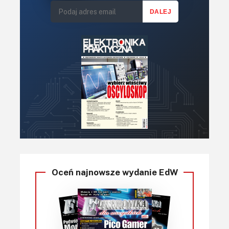
Oceń najnowsze wydanie EdW