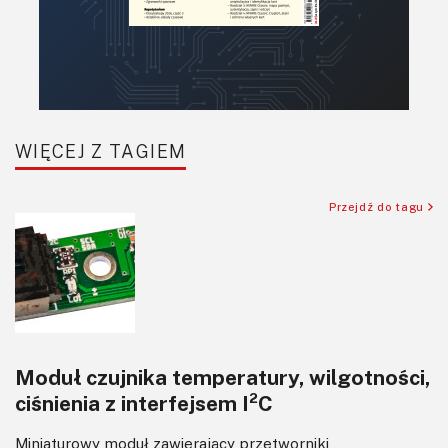
Raspberry Pi
Retro
Komunikacja, RF
Robotyka
SBC/SIP/SoC/COM
WIĘCEJ Z TAGIEM
Sensory
Silniki i serwo
Przejdź do tagu
Software
Sterowanie
Transformatory
Tranzystory
Wyświetlacze
Moduł czujnika temperatury, wilgotności,
Wzmacniacze
ciśnienia z interfejsem I²C
Zasilanie
Miniaturowy moduł zawierający przetworniki