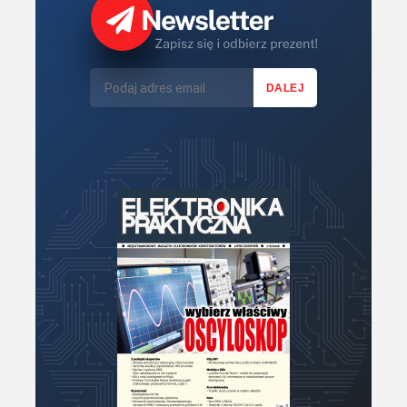
Książki
Lasery
LED/LCD/OLED
Mechatronika
Mikrokontrolery (MCU,μC)
Moc
Moduły
Narzędzia
Optoelektronika
PCB/Montaż
Podstawy elektroniki
Podzespoły bierne
Półprzewodniki
Pomiary i testy
Projektowanie