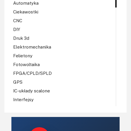
Automatyka
Ciekawostki
CNC
DIY
Druk 3d
Elektromechanika
Felietony
Fotowoltaika
FPGA/CPLD/SPLD
GPS
IC-układy scalone
Interfejsy
IoT
Koła Naukowe
Komputery