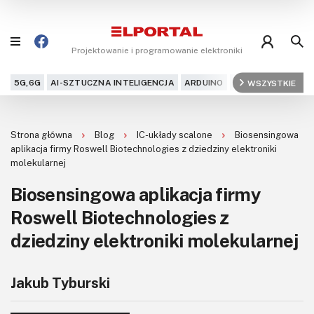
Projektowanie i programowanie elektroniki
5G,6G
AI-SZTUCZNA INTELIGENCJA
ARDUINO
ARM
WSZYSTKIE
AUDIO
AU
Blog
Strona główna
Blog
IC-układy scalone
Biosensingowa
Projekty
aplikacja firmy Roswell Biotechnologies z dziedziny elektroniki
molekularnej
Kursy
Biosensingowa aplikacja firmy
Roswell Biotechnologies z
DIY+
dziedziny elektroniki molekularnej
Czytelnia
Dla Ciebie
Jakub Tyburski