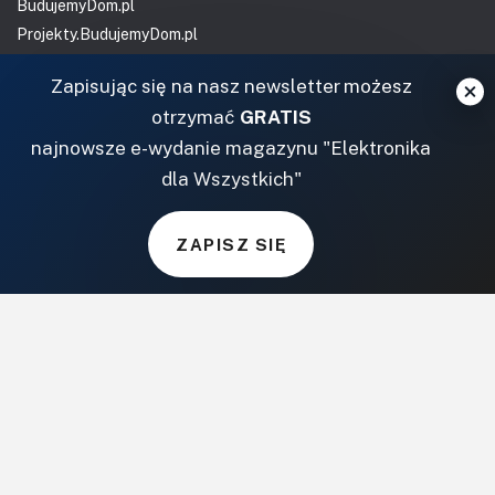
BudujemyDom.pl
Projekty.BudujemyDom.pl
CoZaIle.pl
Zapisując się na nasz newsletter możesz
Informator Budownictwa
otrzymać
GRATIS
ZielonyOgródek.pl
najnowsze e-wydanie magazynu "Elektronika
CzasNaWnetrze.pl
dla Wszystkich"
MUZYKA I DŹWIĘK
Audio.com.pl
ZAPISZ SIĘ
MagazynGitarzysta.pl
MagazynPerkusista.pl
EstradaiStudio.pl
ELEKTRONIKA I AUTOMATYKA
ElektronikaB2B.pl
AutomatykaB2B.pl
Elektronika Praktyczna