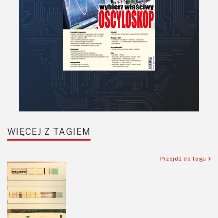
Podzespoły bierne
Półprzewodniki
Pomiary i testy
Projektowanie
Raspberry Pi
Retro
Komunikacja, RF
Robotyka
SBC/SIP/SoC/COM
WIĘCEJ Z TAGIEM
Sensory
Silniki i serwo
Przejdź do tagu
Software
Sterowanie
Transformatory
Tranzystory