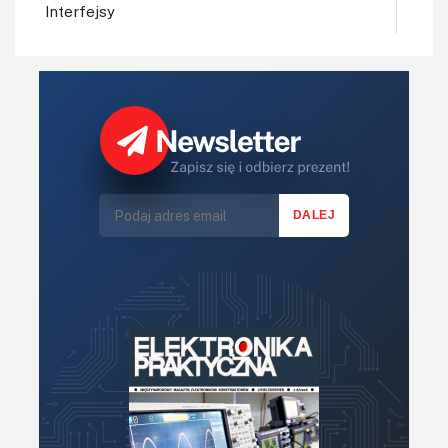
Interfejsy
IoT
Koła Naukowe
Komputery
Książki
Lasery
LED/LCD/OLED
Mechatronika
Mikrokontrolery (MCU,μC)
Moc
Moduły
Narzędzia
Optoelektronika
PCB/Montaż
Podstawy elektroniki