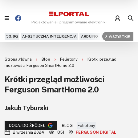
Projektowanie i programowanie elektroniki
5G,6G
AI-SZTUCZNA INTELIGENCJA
ARDUINO
ARM
WSZYSTKIE
AUDIO
AU
Blog
Strona główna
Blog
Felietony
Krótki przegląd
Projekty
możliwości Ferguson SmartHome 2.0
Krótki przegląd możliwości
Kursy
Ferguson SmartHome 2.0
DIY+
Jakub Tyburski
Czytelnia
Dla Ciebie
BLOG
Felietony
DODAJ DO ŹRÓDEŁ
2 września 2024
851
FERGUSON DIGITAL