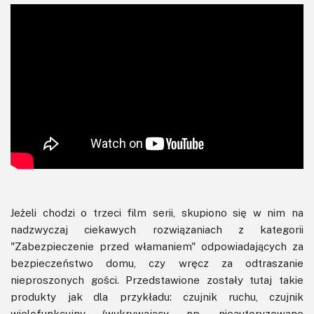
Jeżeli chodzi o trzeci film serii, skupiono się w nim na
nadzwyczaj ciekawych rozwiązaniach z kategorii
"Zabezpieczenie przed włamaniem" odpowiadających za
bezpieczeństwo domu, czy wręcz za odtraszanie
nieproszonych gości. Przedstawione zostały tutaj takie
produkty jak dla przykładu: czujnik ruchu, czujnik
wielofunkcyjny (wykrywający np. nieautoryzowane