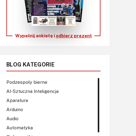
KITy AVT
Kontakt
Newsletter
Wypełnij ankietę i
odbierz prezent
Magazyny
Archiwum
BLOG KATEGORIE
Do pobrania
Podzespoły bierne
AI-Sztuczna Inteligencja
Aparatura
Arduino
Audio
Automatyka