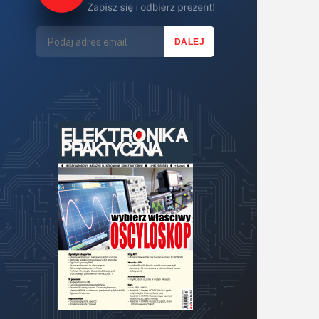
Lasery
LED/LCD/OLED
Mechatronika
Mikrokontrolery (MCU,μC)
Moc
Moduły
Narzędzia
Optoelektronika
PCB/Montaż
Podstawy elektroniki
Podzespoły bierne
Półprzewodniki
Pomiary i testy
Projektowanie
Raspberry Pi