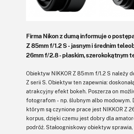
Firma Nikon z dumą informuje o postę
Z 85mm f/1.2 S - jasnym i średnim te
26mm f/2.8 - płaskim, szerokokątnym 
Obiektyw NIKKOR Z 85mm f/1.2 S należy d
Z serii S. Obiektyw ten zapewnia: doskonał
atrakcyjny efekt bokeh. Poszerza on możliw
fotografom - np. ślubnym albo modowym. D
którym są czynione prace jest NIKKOR Z 26
korpus, dzięki czemu jest dobry dla amator
podróż. Stałoogniskowy obiektyw sprawia, 