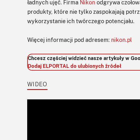
ładnych ujęć. Firma
Nikon
odgrywa czołową 
produkty, które nie tylko zaspokajają potr
wykorzystanie ich twórczego potencjału.
Więcej informacji pod adresem:
nikon.pl
Chcesz częściej widzieć nasze artykuły w Go
Dodaj ELPORTAL do ulubionych źródeł
WIDEO