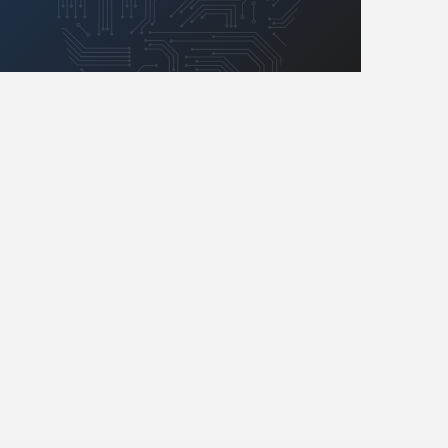
Retro
Komunikacja, RF
Robotyka
SBC/SIP/SoC/COM
Sensory
Silniki i serwo
Software
Sterowanie
Transformatory
Tranzystory
Wyświetlacze
Wzmacniacze
Zasilanie