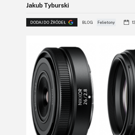
Jakub Tyburski
BLOG
Felietony
1
DODAJ DO ŹRÓDEŁ