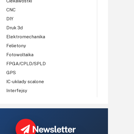
Ciekawostki
CNC
DIY
Druk 3d
Elektromechanika
Felietony
Fotowoltaika
FPGA/CPLD/SPLD
GPS
IC-układy scalone
Interfejsy
IoT
Koła Naukowe
Komputery
Książki