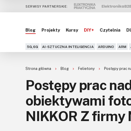
SERWISY PARTNERSKIE:
Blog
Projekty
Kursy
DIY+
Czytelnia
Dl
5G,6G
AI-SZTUCZNA INTELIGENCJA
ARDUINO
ARM
Strona główna
Blog
Felietony
Postępy prac n
Postępy prac n
obiektywami fot
NIKKOR Z firmy 