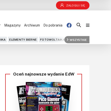
ZALOGUJ SIĘ
r
Magazyny
Archiwum
Do pobrania
Blog
IKA
ELEMENTY BIERNE
FOTOWOLTAIKA
FPGA
WSZYSTKIE
GPS
IOT
KOMPU
Projekty
Kursy
Oceń najnowsze wydanie EdW
DIY+
Czytelnia
Dla Ciebie