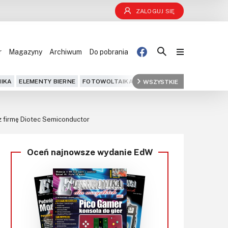
ZALOGUJ SIĘ
r
Magazyny
Archiwum
Do pobrania
Blog
IKA
ELEMENTY BIERNE
FOTOWOLTAIKA
FPGA
WSZYSTKIE
GPS
IOT
KOMPU
Projekty
 firmę Diotec Semiconductor
Kursy
Oceń najnowsze wydanie EdW
DIY+
Czytelnia
Dla Ciebie