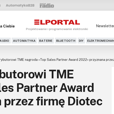
a Ciebie
Newslette
Projektowanie i programowanie elektroniki
AUDIO
AUTOMATYKA
BATERIE
BLUETOOTH
DIY
ELEKTROMECHAN
ybutorowi TME nagroda «Top Sales Partner Award 2022» przyznana przez
ybutorowi TME
les Partner Award
przez firmę Diotec