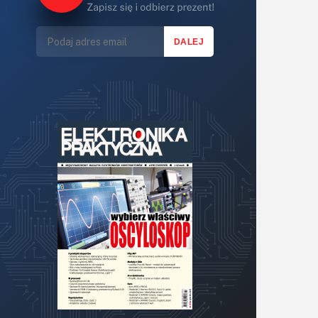
Lasery
LED/LCD/OLED
Mechatronika
Mikrokontrolery (MCU,μC)
Moc
Moduły
Narzędzia
Optoelektronika
PCB/Montaż
Podstawy elektroniki
Podzespoły bierne
Półprzewodniki
Pomiary i testy
Projektowanie
Raspberry Pi