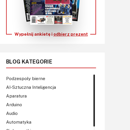
KITy AVT
Kontakt
Newsletter
Wypełnij ankietę i
odbierz prezent
Magazyny
Archiwum
BLOG KATEGORIE
Do pobrania
Podzespoły bierne
AI-Sztuczna Inteligencja
Aparatura
Arduino
Audio
Automatyka