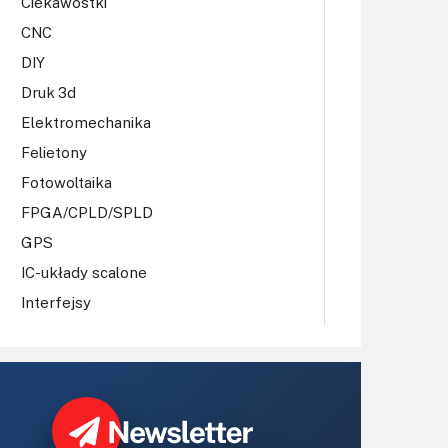
Ciekawostki
CNC
DIY
Druk 3d
Elektromechanika
Felietony
Fotowoltaika
FPGA/CPLD/SPLD
GPS
IC-układy scalone
Interfejsy
IoT
Koła Naukowe
Komputery
Książki