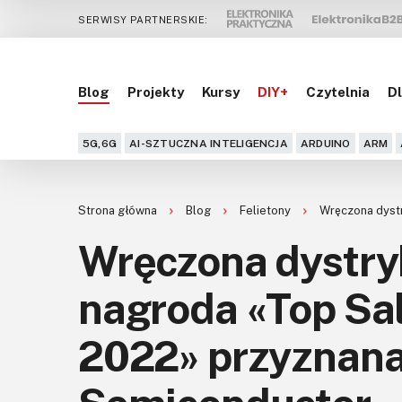
SERWISY PARTNERSKIE:
Blog
Projekty
Kursy
DIY+
Czytelnia
Dl
5G,6G
AI-SZTUCZNA INTELIGENCJA
ARDUINO
ARM
Strona główna
Blog
Felietony
Wręczona dystr
Wręczona dystr
nagroda «Top Sa
2022» przyznana 