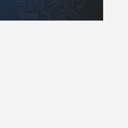
Retro
Komunikacja, RF
Robotyka
SBC/SIP/SoC/COM
Sensory
Silniki i serwo
Software
Sterowanie
Transformatory
Tranzystory
Wyświetlacze
Wzmacniacze
Zasilanie