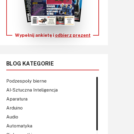
KITy AVT
Kontakt
Newsletter
Wypełnij ankietę i
odbierz prezent
Magazyny
Archiwum
BLOG KATEGORIE
Do pobrania
Podzespoły bierne
AI-Sztuczna Inteligencja
Aparatura
Arduino
Audio
Automatyka