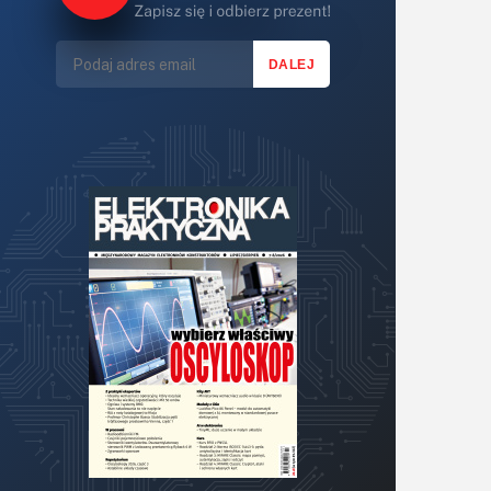
Lasery
LED/LCD/OLED
Mechatronika
Mikrokontrolery (MCU,μC)
Moc
Moduły
Narzędzia
Optoelektronika
PCB/Montaż
Podstawy elektroniki
Podzespoły bierne
Półprzewodniki
Pomiary i testy
Projektowanie
Raspberry Pi