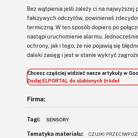
Bez wątpienia jeśli zależy ci na najwyższej
fałszywych odczytów, powinieneś zdecydo
termiczną. W ten sposób dopiero po połąc
nastąpi uruchomienie alarmu. Jednocześnie
ochrony, jak i tego, że nie pojawią się błęd
daleki zasięg i jest w stanie wykryć zagr
Chcesz częściej widzieć nasze artykuły w Go
Dodaj ELPORTAL do ulubionych źródeł
Firma:
Tagi:
SENSORY
Tematyka materiału:
CZUJKI PRZECIWPO