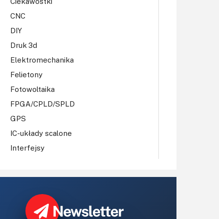
Ciekawostki
CNC
DIY
Druk 3d
Elektromechanika
Felietony
Fotowoltaika
FPGA/CPLD/SPLD
GPS
IC-układy scalone
Interfejsy
IoT
Koła Naukowe
Komputery
Książki