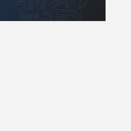
Retro
Komunikacja, RF
Robotyka
SBC/SIP/SoC/COM
Sensory
Silniki i serwo
Software
Sterowanie
Transformatory
Tranzystory
Wyświetlacze
Wzmacniacze
Zasilanie