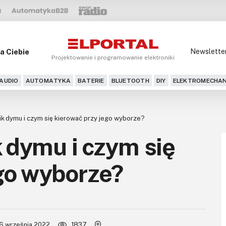
a Ciebie
Newslette
Projektowanie i programowanie elektroniki
AUDIO
AUTOMATYKA
BATERIE
BLUETOOTH
DIY
ELEKTROMECHAN
nik dymu i czym się kierować przy jego wyborze?
k dymu i czym się
go wyborze?
6 września 2022
1837