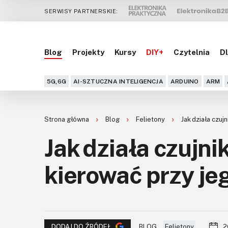
SERWISY PARTNERSKIE:
Blog
Projekty
Kursy
DIY+
Czytelnia
Dl
5G,6G
AI-SZTUCZNA INTELIGENCJA
ARDUINO
ARM
Strona główna
Blog
Felietony
Jak działa czuj
Jak działa czujni
kierować przy je
BLOG
Felietony
2
DODAJ DO ŹRÓDEŁ