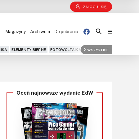
ZALOGUJ SIĘ
r
Magazyny
Archiwum
Do pobrania
Blog
IKA
ELEMENTY BIERNE
FOTOWOLTAIKA
FPGA
WSZYSTKIE
GPS
IOT
KOMPU
Projekty
Kursy
Oceń najnowsze wydanie EdW
DIY+
Czytelnia
Dla Ciebie