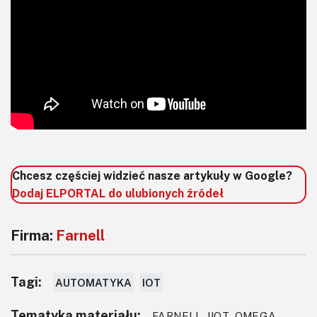
Chcesz częściej widzieć nasze artykuły w Google?
Dodaj ELPORTAL do ulubionych źródeł
Firma:
Farnell
Tagi:
AUTOMATYKA
IOT
Tematyka materiału:
FARNELL, IIOT, OMEGA