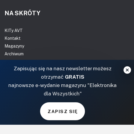
NA SKRÓTY
KITy AVT
Kontakt
Magazyny
Archiwum
Do pobrania
Zapisując się na nasz newsletter możesz
NASZE SERWISY
otrzymać
GRATIS
najnowsze e-wydanie magazynu "Elektronika
DOM, OGRÓD I WNĘTRZA
dla Wszystkich"
BudujemyDom.pl
Projekty.BudujemyDom.pl
ZAPISZ SIĘ
CoZaIle.pl
Informator Budownictwa
ZielonyOgródek.pl