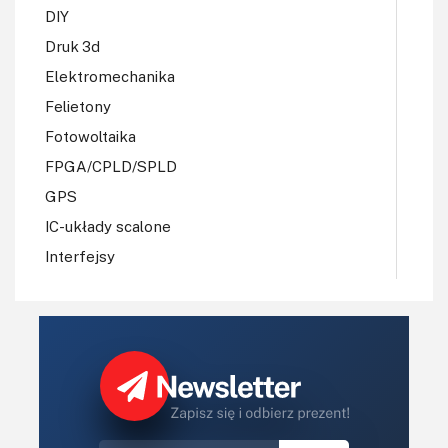
DIY
Druk 3d
Elektromechanika
Felietony
Fotowoltaika
FPGA/CPLD/SPLD
GPS
IC-układy scalone
Interfejsy
IoT
Koła Naukowe
Komputery
Książki
Lasery
LED/LCD/OLED