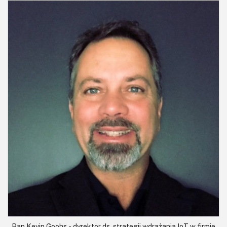
Pan Kevin Goohs - dyrektor ds. strategii wdrażania IoT w firmie