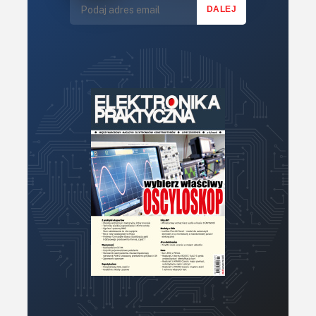
Mechatronika
Mikrokontrolery (MCU,μC)
Moc
Moduły
Narzędzia
Optoelektronika
PCB/Montaż
Podstawy elektroniki
Podzespoły bierne
Półprzewodniki
Pomiary i testy
Projektowanie
Raspberry Pi
Retro
Komunikacja, RF