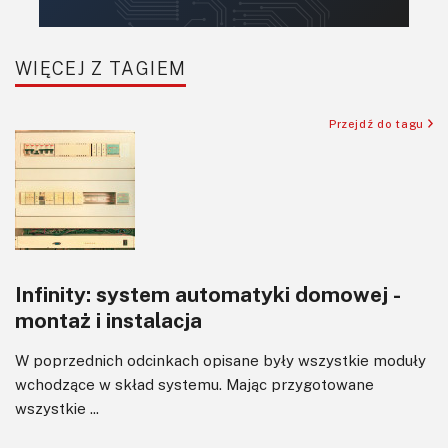
Robotyka
SBC/SIP/SoC/COM
WIĘCEJ Z TAGIEM
Sensory
Silniki i serwo
Przejdź do tagu
Software
Sterowanie
Transformatory
Tranzystory
Wyświetlacze
Infinity: system automatyki domowej -
Wzmacniacze
montaż i instalacja
Zasilanie
W poprzednich odcinkach opisane były wszystkie moduły
wchodzące w skład systemu. Mając przygotowane
wszystkie ...