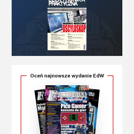
Oceń najnowsze wydanie EdW