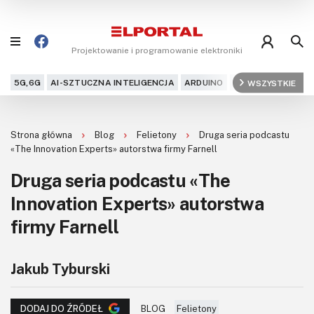
Projektowanie i programowanie elektroniki
5G,6G
AI-SZTUCZNA INTELIGENCJA
ARDUINO
ARM
WSZYSTKIE
AUDIO
AU
Blog
Strona główna
Blog
Felietony
Druga seria podcastu
Projekty
«The Innovation Experts» autorstwa firmy Farnell
Druga seria podcastu «The
Kursy
Innovation Experts» autorstwa
DIY+
firmy Farnell
Czytelnia
Jakub Tyburski
Dla Ciebie
BLOG
Felietony
DODAJ DO ŹRÓDEŁ