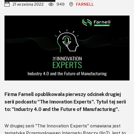
KITy AVT
21 września 2022
949
FARNELL
Kontakt
Newsletter
Magazyny
Archiwum
Do pobrania
Firma Farnell opublikowała pierwszy odcinek drugiej
serii podcastu "The Innovation Experts". Tytuł tej serii
to: "Industry 4.0 and the Future of Manufacturing".
W drugiej serii "The Innovation Experts" omawiana jest
tematyka Przemysłowego Internetu Rzeczy (IIoT). Jest to