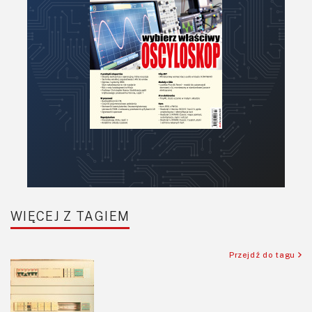
Podstawy elektroniki
Podzespoły bierne
Półprzewodniki
Pomiary i testy
Projektowanie
Raspberry Pi
Retro
Komunikacja, RF
Robotyka
SBC/SIP/SoC/COM
WIĘCEJ Z TAGIEM
Sensory
Silniki i serwo
Przejdź do tagu
Software
Sterowanie
Transformatory