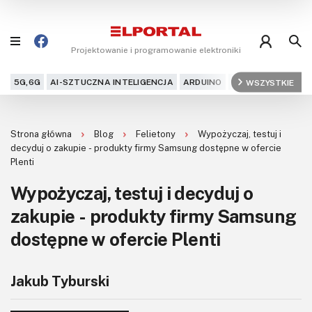
Projektowanie i programowanie elektroniki
5G,6G
AI-SZTUCZNA INTELIGENCJA
ARDUINO
ARM
WSZYSTKIE
AUDIO
AU
Blog
Strona główna
Blog
Felietony
Wypożyczaj, testuj i
Projekty
decyduj o zakupie - produkty firmy Samsung dostępne w ofercie
Plenti
Kursy
Wypożyczaj, testuj i decyduj o
zakupie - produkty firmy Samsung
DIY+
dostępne w ofercie Plenti
Czytelnia
Dla Ciebie
Jakub Tyburski