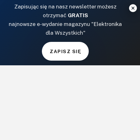
Zapisując się na nasz newsletter możesz
NASZE SERWISY
otrzymać
GRATIS
najnowsze e-wydanie magazynu "Elektronika
DOM, OGRÓD I WNĘTRZA
dla Wszystkich"
BudujemyDom.pl
Projekty.BudujemyDom.pl
ZAPISZ SIĘ
CoZaIle.pl
Informator Budownictwa
ZielonyOgródek.pl
CzasNaWnetrze.pl
MUZYKA I DŹWIĘK
Audio.com.pl
MagazynGitarzysta.pl
MagazynPerkusista.pl
EstradaiStudio.pl