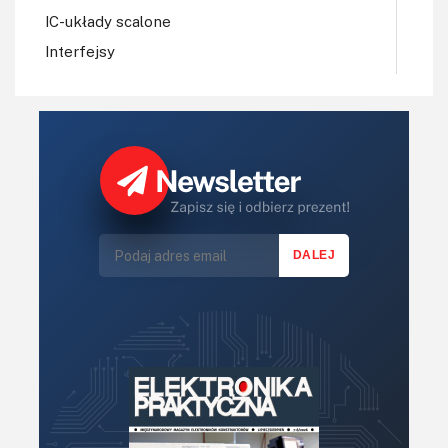
IC-układy scalone
Interfejsy
IoT
Koła Naukowe
Komputery
Książki
Lasery
LED/LCD/OLED
Mechatronika
Mikrokontrolery (MCU,μC)
Moc
Moduły
Narzędzia
Optoelektronika
PCB/Montaż