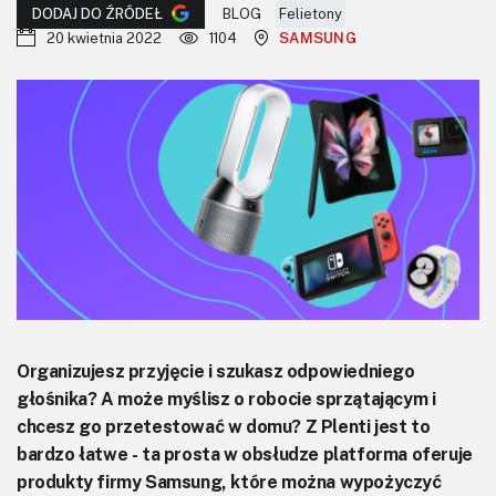
KITy AVT
BLOG
Felietony
DODAJ DO ŹRÓDEŁ
20 kwietnia 2022
1104
SAMSUNG
Kontakt
Newsletter
Magazyny
Archiwum
Do pobrania
Organizujesz przyjęcie i szukasz odpowiedniego
głośnika? A może myślisz o robocie sprzątającym i
chcesz go przetestować w domu? Z Plenti jest to
bardzo łatwe - ta prosta w obsłudze platforma oferuje
produkty firmy Samsung, które można wypożyczyć