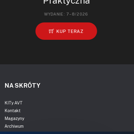
Praktyczna
WYDANIE: 7–8/2026
KUP TERAZ
NA SKRÓTY
KITy AVT
Kontakt
Magazyny
Archiwum
Do pobrania